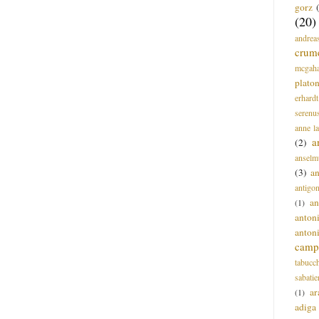
gorz
(20)
andrea
crum
mcgah
plato
erhardt
serenu
anne l
a
(2)
anselm
(3)
a
antigo
an
(1)
anton
anton
campi
tabucc
sabatie
ar
(1)
adiga