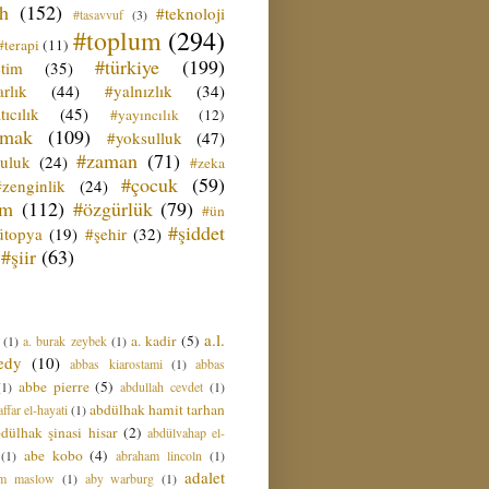
ih
(152)
#teknoloji
#tasavvuf
(3)
#toplum
(294)
#terapi
(11)
#türkiye
(199)
etim
(35)
rlık
(44)
#yalnızlık
(34)
tıcılık
(45)
#yayıncılık
(12)
zmak
(109)
#yoksulluk
(47)
#zaman
(71)
culuk
(24)
#zeka
#çocuk
(59)
#zenginlik
(24)
üm
(112)
#özgürlük
(79)
#ün
#şiddet
ütopya
(19)
#şehir
(32)
#şiir
(63)
a.l.
a. kadir
(5)
(1)
a. burak zeybek
(1)
edy
(10)
abbas kiarostami
(1)
abbas
abbe pierre
(5)
(1)
abdullah cevdet
(1)
abdülhak hamit tarhan
ffar el-hayati
(1)
dülhak şinasi hisar
(2)
abdülvahap el-
abe kobo
(4)
(1)
abraham lincoln
(1)
adalet
am maslow
(1)
aby warburg
(1)