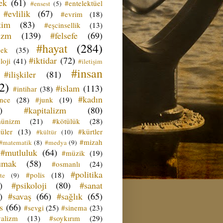
ek
(61)
#entelektüel
#ensest
(5)
#evlilik
(67)
#evrim
(18)
tim
(83)
#eşcinsellik
(13)
izm
(139)
#felsefe
(69)
#hayat
(284)
çek
(35)
#iktidar
(72)
loji
(41)
#iletişim
#insan
#ilişkiler
(81)
2)
#islam
(113)
#intihar
(38)
#kadın
ence
(28)
#junk
(19)
)
#kapitalizm
(80)
ünizm
(21)
#kötülük
(28)
üler
(13)
#kürtler
#kültür
(10)
#mizah
#matematik
(8)
#medya
(9)
#mutluluk
(64)
#müzik
(19)
umak
(58)
#osmanlı
(24)
#politika
#polis
(18)
te
(9)
)
#psikoloji
(80)
#sanat
)
#savaş
(66)
#sağlık
(65)
s
(66)
#sevgi
(25)
#sinema
(23)
yalizm
(13)
#soykırım
(29)