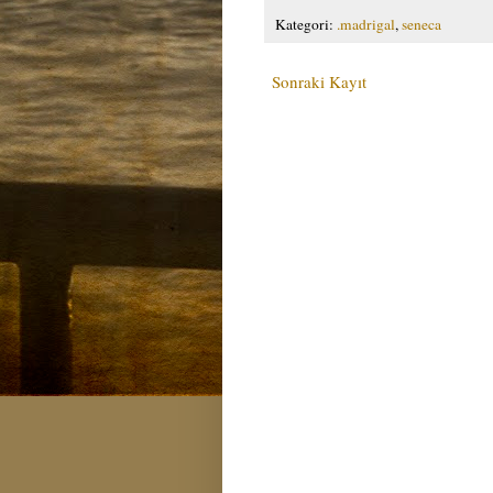
Kategori:
.madrigal
,
seneca
Sonraki Kayıt