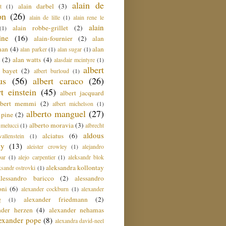
alain de
alain darbel
(3)
t
(1)
on
(26)
alain de lille
(1)
alain rene le
alain
alain robbe-grillet
(2)
(1)
ine
(16)
alain-fournier
(2)
alan
man
(4)
alan
alan parker
(1)
alan sugar
(1)
(2)
alan watts
(4)
alasdair mcintyre
(1)
albert
t bayet
(2)
albert burloud
(1)
us
(56)
albert caraco
(26)
rt einstein
(45)
albert jacquard
lbert memmi
(2)
albert michelson
(1)
alberto manguel
(27)
 pine
(2)
alberto moravia
(3)
 melucci
(1)
albrecht
aldous
alciatus
(6)
llenstein
(1)
ey
(13)
aleister crowley
(1)
alejandro
ar
(1)
alejo carpentier
(1)
aleksandr blok
aleksandra kollontay
ksandr ostrovki
(1)
alessandro baricco
(2)
alessandro
oni
(6)
alexander cockburn
(1)
alexander
alexander friedmann
(2)
g
(1)
nder herzen
(4)
alexander nehamas
lexander pope
(8)
alexandra david-neel