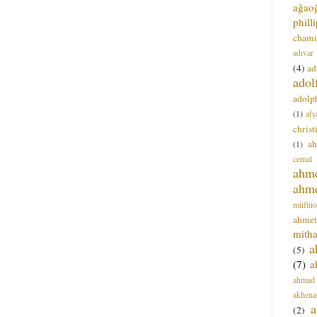
ağao
phill
chami
adıvar
(4)
ad
adol
adolph
(1)
afş
christ
a
(1)
cemal
ahm
ahm
müftüo
ahmet
mitha
a
(5)
(7)
a
ahmad
akhena
a
(2)