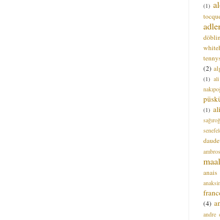
a
(1)
tocque
adle
döbli
white
tenny
(2)
al
(1)
al
nakıpo
püsk
a
(1)
sağıro
senefel
daude
ambros
maal
anais
anaksi
franc
a
(4)
andre 