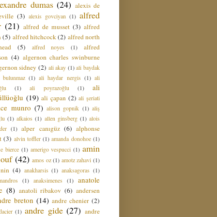
lexandre dumas
(24)
alexis de
alfred
ville
(3)
alexis govciyan
(1)
r
(21)
alfred de musset
(3)
alfred
n
(5)
alfred hitchcock
(2)
alfred north
head
(5)
alfred
alfred noyes
(1)
son
(4)
algernon charles swinburne
gernon sidney
(2)
ali akay
(1)
ali baydak
i bulunmaz
(1)
ali haydar nergis
(1)
ali
ali
ğlu
(1)
ali poyrazoğlu
(1)
üllüoğlu
(19)
ali çapan
(2)
ali şeriati
lice munro
(7)
alison gopnik
(1)
aliş
ğlu
(1)
alkaios
(1)
allen ginsberg
(1)
alois
alper canıgüz
(6)
alphonse
der
(1)
t
(3)
alvin toffler
(1)
amanda donohoe
(1)
amin
e bierce
(1)
amerigo vespucci
(1)
ouf
(42)
amos oz
(1)
amotz zahavi
(1)
 nin
(4)
anakharsis
(1)
anaksagoras
(1)
anatole
mandros
(1)
anaksimenes
(1)
e
(8)
anatoli ribakov
(6)
andersen
ndre breton
(14)
andre chenier
(2)
andre gide
(27)
andre
dacier
(1)