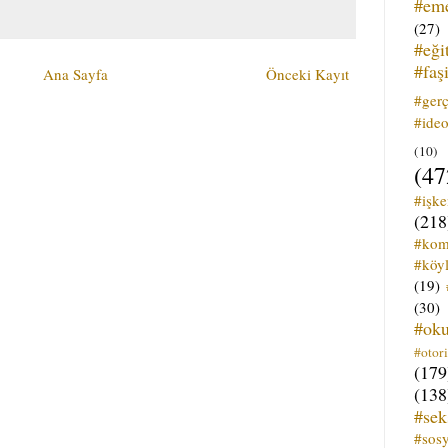
#em
(27)
#eği
#faş
Ana Sayfa
Önceki Kayıt
#ger
#ideo
(10)
(47
#işk
(218
#kom
#köyl
(19)
(30)
#ok
#otori
(179
(138
#sek
#sos