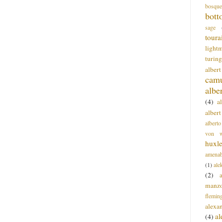
bosque
bott
sage
toura
light
turing
alber
cam
albe
(4)
a
albert
alberto
von wa
huxl
amenab
(1)
ale
(2)
manz
flemin
alexa
a
(4)