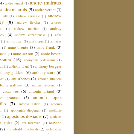
andre malraux
(4)
andre luguet
(1)
andre maurois
(9)
andre verdet
(3)
andrew
s ady
(1)
andrew carnegie
(1)
ey
(8)
andrew fletcher
(1)
andrew
andrey
an
(1)
andrew mueller
(1)
nov
(4)
andrey voznesenski
(1)
anke
(1)
ann druyan
(1)
ann rippin
(1)
annaeus
anne bronte
(3)
anne frank
(3)
s
(1)
anne sexton
(2)
annie besant
amott
(1)
nonim
(16)
anonymus valesianus
(1)
anthony burgess
us
(1)
anthony brant
(1)
nthony giddens
(6)
anthony storr
(6)
antisthenes
(2)
nos
(1)
antoine furetiere
toine galland
(3)
antoine lavoisier
(1)
i casas ros
(6)
antonin artaud
(3)
antonio lopez
io gramsci
(3)
llo
(7)
antonio salieri
(1)
antonio
hi
(1)
apollonialı diogenes
(1)
apollonie
apostolos doxiadis
(7)
r
(1)
apuleius
a güler
(2)
aravind
ara toranyan
(1)
(2)
archibald macleish
(2)
archimedes