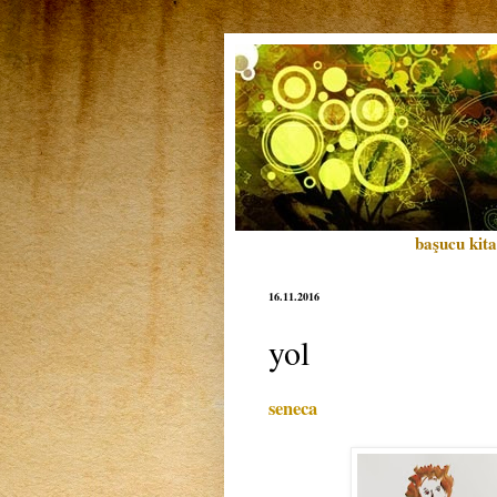
başucu kita
16.11.2016
yol
seneca