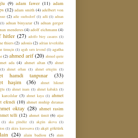
ğlu
(9)
adam fawer
(11)
adam
ips
(12)
adam smith
(4)
adelbert von
sso
(2)
adie suehsdorf
(1)
adli
(1)
adnan
adnan binyazar
(3)
adnan gerger
(1)
nan menderes
(4)
adolf eichmann
(4)
f hitler
(27)
adolfo bioy casares
(1)
e thiers
(2)
adonis
(2)
adrian leverkühn
agatha
ar timuçin
(1)
agah sırrı levend
(1)
ahmed arif
(20)
ie
(2)
ahmed qurie
hmet ada
(4)
ahmet altan
(5)
ahmet
(1)
ahmet erhan
(1)
ahmet ertegün
(1)
et hamdi tanpınar
(33)
et haşim
(36)
ahmet hikmet
ğlu
(1)
ahmet inam
(1)
ahmet kabaklı
(1)
ahmet
 karcılılar
(3)
ahmet kaya
(1)
t efendi
(10)
ahmet muhip dıranas
hmet oktay
(28)
ahmet rasim
hmet telli
(12)
ahmet ümit
(6)
aijaz
(1)
aka gündüz
(1)
akgün akova
(1)
akşit göktürk
ton
(1)
akira kurosawa
(1)
lain
(24)
alain badiou
(5)
alain