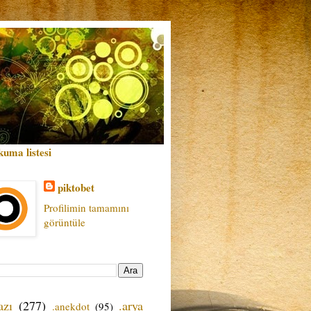
kuma listesi
piktobet
Profilimin tamamını
görüntüle
azı
(277)
.arya
.anekdot
(95)