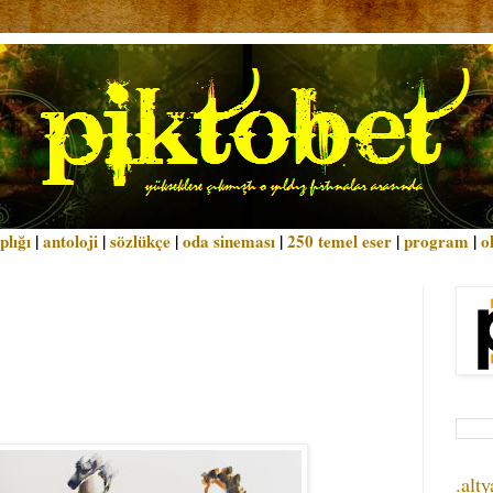
plığı
|
antoloji
|
sözlükçe
|
oda sineması
|
250 temel eser
|
program
|
o
.alty