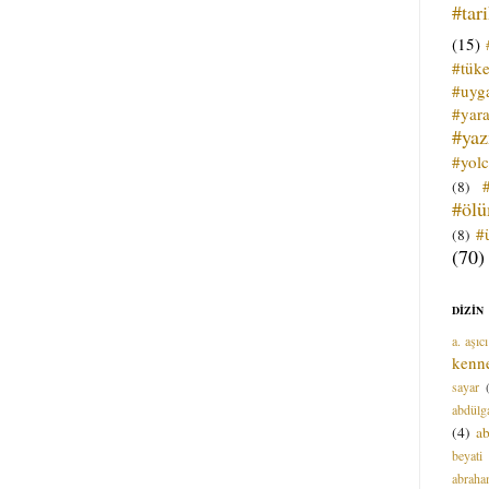
#tar
(15)
#tük
#uyga
#yara
#ya
#yol
(8)
#öl
#
(8)
(70)
DİZİN
a. aşıcı
kenn
sayar
abdülga
(4)
ab
beyati
abrah