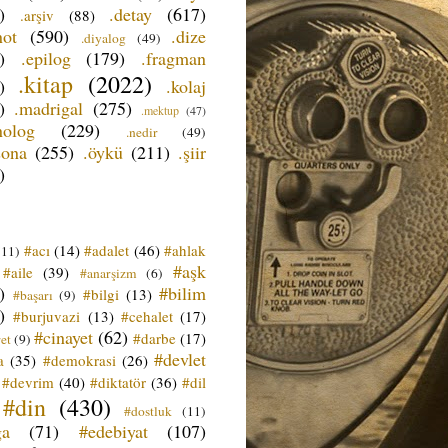
)
.detay
(617)
.arşiv
(88)
not
(590)
.dize
.diyalog
(49)
)
.epilog
(179)
.fragman
.kitap
(2022)
)
.kolaj
)
.madrigal
(275)
.mektup
(47)
nolog
(229)
.nedir
(49)
sona
(255)
.öykü
(211)
.şiir
)
#acı
(14)
#adalet
(46)
#ahlak
(11)
#aşk
#aile
(39)
#anarşizm
(6)
)
#bilim
#bilgi
(13)
#başarı
(9)
)
#burjuvazi
(13)
#cehalet
(17)
#cinayet
(62)
#darbe
(17)
et
(9)
#devlet
a
(35)
#demokrasi
(26)
#devrim
(40)
#diktatör
(36)
#dil
#din
(430)
#dostluk
(11)
ğa
(71)
#edebiyat
(107)