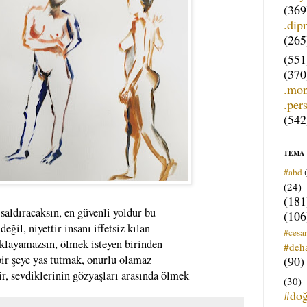
(369
.dip
(265
(551
(370
.mo
.per
(542
TEMA
#abd
(24)
(181
saldıracaksın, en güvenli yoldur bu
(106
değil, niyettir insanı iffetsiz kılan
#cesar
klayamazsın, ölmek isteyen birinden
#deh
bir şeye yas tutmak, onurlu olamaz
(90)
ir, sevdiklerinin gözyaşları arasında ölmek
(30)
#do