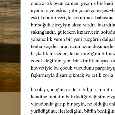
onda artık oyun zamanı geçmiş bir kedi 
uyanır. size eskisi gibi çocukça neşesiyl
eski kendini verişle sokulmaz. babasına 
bir soğuk titreyişin akışı vardır. lakırdı
sakıngandır. gülerken kızarıverir. soludu
yabancılık veren bir yeni rüzgârın dalgal
tenha köşeler arar. uzun uzun düşünceler
başkalık hisseder; fakat niteliğini bilmez
çocuk değildir. yeni bir kimlik mayası t
kuvvetiyle bu çocuk vücudunu parçalayıp
fışkırmayla dışarı çıkmak ve artık zorla
bu olay çocuğun iradesi, bilgisi, tercihi 
kendine tabiatın belirlediği değişim çizg
vücudunda garip bir şeyin, ne olduğu anl
yürüdüğünü, ilerlediğini, bütün benliğind