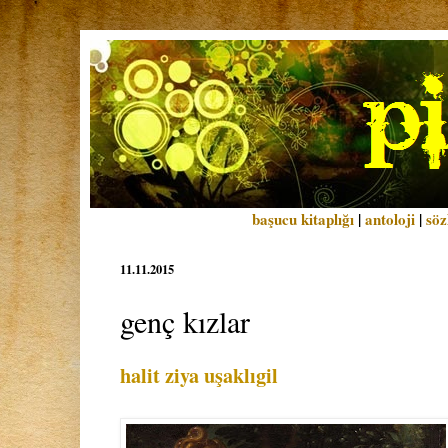
başucu kitaplığı
|
antoloji
|
söz
11.11.2015
genç kızlar
halit ziya uşaklıgil