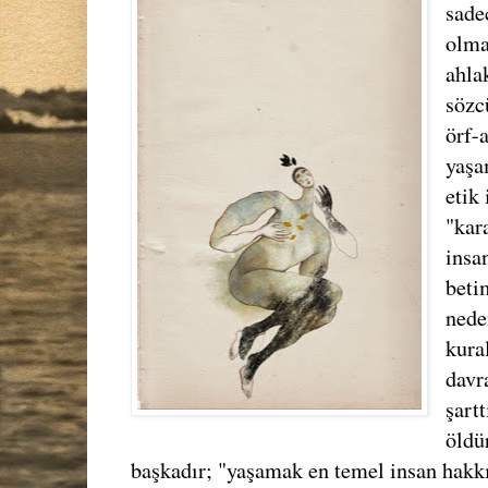
sade
olma
ahla
sözc
örf-
yaşa
etik
"kar
insa
beti
nede
kural
davr
şart
öldü
başkadır; "yaşamak en temel insan hakk