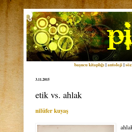
başucu kitaplığı
|
antoloji
|
söz
3.11.2015
etik vs. ahlak
nilüfer kuyaş
ahla