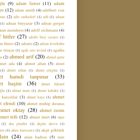
ğlu
(9)
adam fawer
(11)
adam
ips
(12)
adam smith
(4)
adelbert von
sso
(2)
adie suehsdorf
(1)
adli
(1)
adnan
adnan binyazar
(3)
adnan gerger
(1)
nan menderes
(4)
adolf eichmann
(4)
f hitler
(27)
adolfo bioy casares
(1)
e thiers
(2)
adonis
(2)
adrian leverkühn
agatha
ar timuçin
(1)
agah sırrı levend
(1)
ahmed arif
(20)
ie
(2)
ahmed qurie
hmet ada
(4)
ahmet altan
(5)
ahmet
(1)
ahmet erhan
(1)
ahmet ertegün
(1)
et hamdi tanpınar
(33)
et haşim
(36)
ahmet hikmet
ğlu
(1)
ahmet inam
(1)
ahmet kabaklı
(1)
ahmet
 karcılılar
(3)
ahmet kaya
(1)
t efendi
(10)
ahmet muhip dıranas
hmet oktay
(28)
ahmet rasim
hmet telli
(12)
ahmet ümit
(6)
aijaz
(1)
aka gündüz
(1)
akgün akova
(1)
akşit göktürk
ton
(1)
akira kurosawa
(1)
lain
(24)
alain badiou
(5)
alain