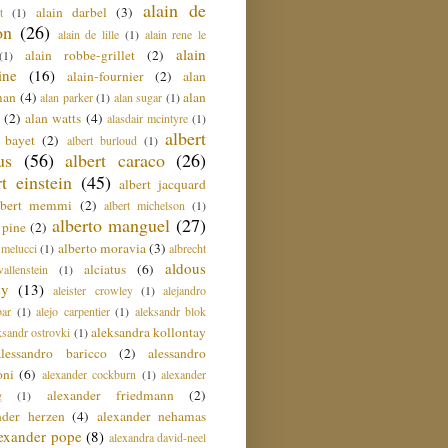
alain de
alain darbel
(3)
t
(1)
on
(26)
alain de lille
(1)
alain rene le
alain
alain robbe-grillet
(2)
(1)
ine
(16)
alain-fournier
(2)
alan
man
(4)
alan
alan parker
(1)
alan sugar
(1)
(2)
alan watts
(4)
alasdair mcintyre
(1)
albert
t bayet
(2)
albert burloud
(1)
us
(56)
albert caraco
(26)
rt einstein
(45)
albert jacquard
lbert memmi
(2)
albert michelson
(1)
alberto manguel
(27)
 pine
(2)
alberto moravia
(3)
 melucci
(1)
albrecht
aldous
alciatus
(6)
llenstein
(1)
ey
(13)
aleister crowley
(1)
alejandro
ar
(1)
alejo carpentier
(1)
aleksandr blok
aleksandra kollontay
ksandr ostrovki
(1)
alessandro baricco
(2)
alessandro
oni
(6)
alexander cockburn
(1)
alexander
alexander friedmann
(2)
g
(1)
nder herzen
(4)
alexander nehamas
lexander pope
(8)
alexandra david-neel