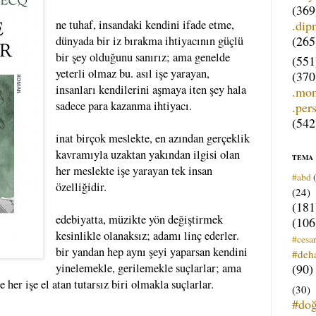
(369
.dip
ne tuhaf, insandaki kendini ifade etme,
(265
dünyada bir iz bırakma ihtiyacının güçlü
bir şey olduğunu sanırız; ama genelde
(551
yeterli olmaz bu. asıl işe yarayan,
(370
insanları kendilerini aşmaya iten şey hala
.mo
sadece para kazanma ihtiyacı.
.per
(542
inat birçok meslekte, en azından gerçeklik
kavramıyla uzaktan yakından ilgisi olan
TEMA
her meslekte işe yarayan tek insan
#abd
özelliğidir.
(24)
(181
edebiyatta, müzikte yön değiştirmek
(106
kesinlikle olanaksız; adamı linç ederler.
#cesar
bir yandan hep aynı şeyi yaparsan kendini
#deh
(90)
yinelemekle, gerilemekle suçlarlar; ama
 her işe el atan tutarsız biri olmakla suçlarlar.
(30)
#do