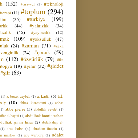
ih
(152)
#teknoloji
#tasavvuf
(3)
#toplum
(294)
#terapi
(11)
#türkiye
(199)
etim
(35)
rlık
(44)
#yalnızlık
(34)
tıcılık
(45)
#yayıncılık
(12)
zmak
(109)
#yoksulluk
(47)
#zaman
(71)
culuk
(24)
#zeka
#çocuk
(59)
#zenginlik
(24)
üm
(112)
#özgürlük
(79)
#ün
#şiddet
ütopya
(19)
#şehir
(32)
#şiir
(63)
a.l.
a. kadir
(5)
(1)
a. burak zeybek
(1)
edy
(10)
abbas kiarostami
(1)
abbas
abbe pierre
(5)
(1)
abdullah cevdet
(1)
abdülhak hamit tarhan
ffar el-hayati
(1)
dülhak şinasi hisar
(2)
abdülvahap el-
abe kobo
(4)
(1)
abraham lincoln
(1)
adalet
am maslow
(1)
aby warburg
(1)