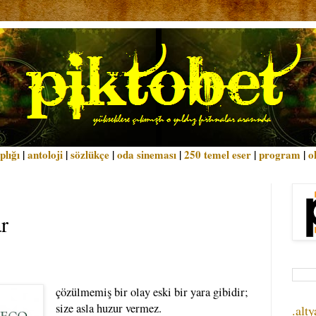
plığı
|
antoloji
|
sözlükçe
|
oda sineması
|
250 temel eser
|
program
|
o
ar
çözülmemiş bir olay eski bir yara gibidir;
size asla huzur vermez.
.alty