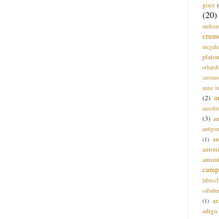
gorz
(20)
andrea
crum
mcgah
plato
erhardt
serenu
anne l
a
(2)
anselm
(3)
a
antigo
an
(1)
anton
anton
campi
tabucc
sabatie
ar
(1)
adiga