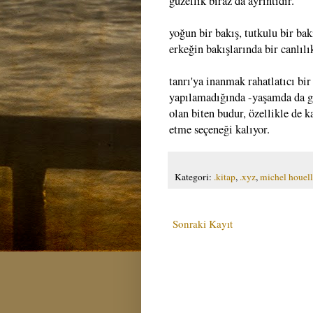
güzellik biraz da ayrıntıdır.
yoğun bir bakış, tutkulu bir bak
erkeğin bakışlarında bir canlılık
tanrı'ya inanmak rahatlatıcı bir 
yapılamadığında -yaşamda da ge
olan biten budur, özellikle de 
etme seçeneği kalıyor.
Kategori:
.kitap
,
.xyz
,
michel houel
Sonraki Kayıt