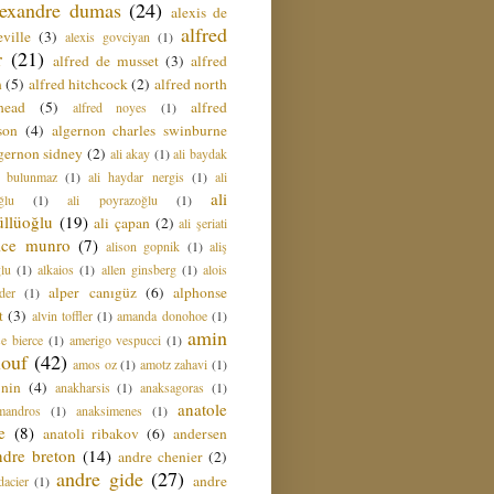
lexandre dumas
(24)
alexis de
alfred
ville
(3)
alexis govciyan
(1)
r
(21)
alfred de musset
(3)
alfred
n
(5)
alfred hitchcock
(2)
alfred north
head
(5)
alfred
alfred noyes
(1)
son
(4)
algernon charles swinburne
gernon sidney
(2)
ali akay
(1)
ali baydak
i bulunmaz
(1)
ali haydar nergis
(1)
ali
ali
ğlu
(1)
ali poyrazoğlu
(1)
üllüoğlu
(19)
ali çapan
(2)
ali şeriati
lice munro
(7)
alison gopnik
(1)
aliş
ğlu
(1)
alkaios
(1)
allen ginsberg
(1)
alois
alper canıgüz
(6)
alphonse
der
(1)
t
(3)
alvin toffler
(1)
amanda donohoe
(1)
amin
e bierce
(1)
amerigo vespucci
(1)
ouf
(42)
amos oz
(1)
amotz zahavi
(1)
 nin
(4)
anakharsis
(1)
anaksagoras
(1)
anatole
mandros
(1)
anaksimenes
(1)
e
(8)
anatoli ribakov
(6)
andersen
ndre breton
(14)
andre chenier
(2)
andre gide
(27)
andre
dacier
(1)