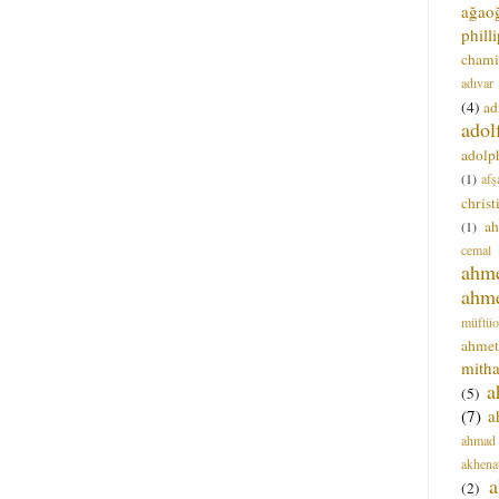
ağao
phill
chami
adıvar
(4)
ad
adol
adolph
(1)
afş
christ
a
(1)
cemal
ahm
ahm
müftüo
ahmet
mitha
a
(5)
(7)
a
ahmad
akhena
a
(2)