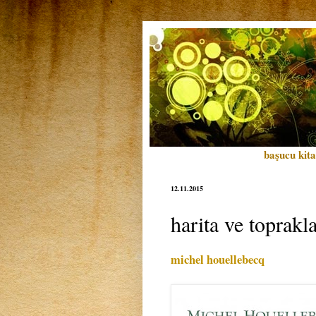
başucu kita
12.11.2015
harita ve toprakl
michel houellebecq