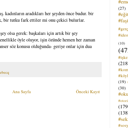
#em
(27)
ış. kadınların aradıkları her şeyden önce budur. bir
#eği
#faş
, bir tutku fark ettiler mi onu çekici bulurlar.
#ger
şey olsa gerek: başkaları için artık bir şey
#ideo
nellikle öyle oluyor, işin özünde hemen her zaman
(10)
kanser söz konusu olduğunda- geriye onlar için dua
(47
#işk
(218
#kom
lebecq
#köyl
(19)
(30)
Ana Sayfa
Önceki Kayıt
#ok
#otori
(179
(138
#sek
#sos