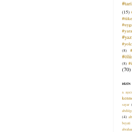
#tar
(15)
#tük
#uyga
#yara
#ya
#yol
(8)
#öl
#
(8)
(70)
DİZİN
a. aşıcı
kenn
sayar
abdülga
(4)
ab
beyati
abrah