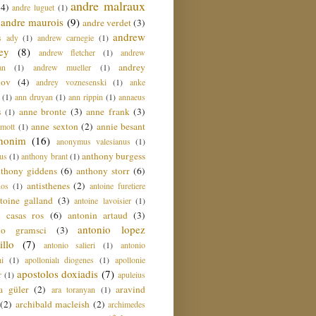
andre malraux
(4)
andre luguet
(1)
andre maurois
(9)
andre verdet
(3)
andrew
s ady
(1)
andrew carnegie
(1)
ey
(8)
andrew fletcher
(1)
andrew
andrey
an
(1)
andrew mueller
(1)
nov
(4)
andrey voznesenski
(1)
anke
(1)
ann druyan
(1)
ann rippin
(1)
annaeus
anne bronte
(3)
anne frank
(3)
s
(1)
anne sexton
(2)
annie besant
amott
(1)
nonim
(16)
anonymus valesianus
(1)
anthony burgess
us
(1)
anthony brant
(1)
nthony giddens
(6)
anthony storr
(6)
antisthenes
(2)
nos
(1)
antoine furetiere
toine galland
(3)
antoine lavoisier
(1)
i casas ros
(6)
antonin artaud
(3)
antonio lopez
io gramsci
(3)
llo
(7)
antonio salieri
(1)
antonio
hi
(1)
apollonialı diogenes
(1)
apollonie
apostolos doxiadis
(7)
r
(1)
apuleius
a güler
(2)
aravind
ara toranyan
(1)
(2)
archibald macleish
(2)
archimedes