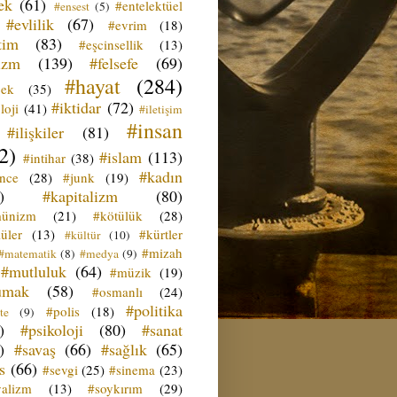
ek
(61)
#entelektüel
#ensest
(5)
#evlilik
(67)
#evrim
(18)
tim
(83)
#eşcinsellik
(13)
izm
(139)
#felsefe
(69)
#hayat
(284)
çek
(35)
#iktidar
(72)
loji
(41)
#iletişim
#insan
#ilişkiler
(81)
2)
#islam
(113)
#intihar
(38)
#kadın
ence
(28)
#junk
(19)
)
#kapitalizm
(80)
ünizm
(21)
#kötülük
(28)
üler
(13)
#kürtler
#kültür
(10)
#mizah
#matematik
(8)
#medya
(9)
#mutluluk
(64)
#müzik
(19)
umak
(58)
#osmanlı
(24)
#politika
#polis
(18)
te
(9)
)
#psikoloji
(80)
#sanat
)
#savaş
(66)
#sağlık
(65)
s
(66)
#sevgi
(25)
#sinema
(23)
yalizm
(13)
#soykırım
(29)