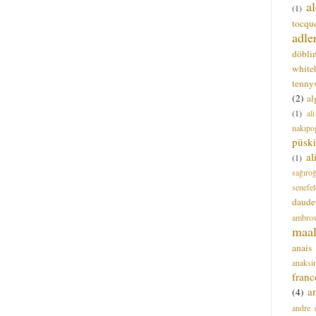
a
(1)
tocque
adle
döbli
white
tenny
(2)
al
(1)
al
nakıpo
püsk
a
(1)
sağıro
senefel
daude
ambros
maal
anais
anaksi
franc
a
(4)
andre 