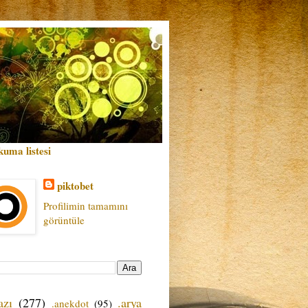
kuma listesi
piktobet
Profilimin tamamını
görüntüle
azı
(277)
.arya
.anekdot
(95)