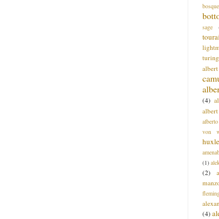
bosque
bott
sage
toura
light
turing
alber
cam
albe
(4)
a
albert
alberto
von wa
huxl
amenab
(1)
ale
(2)
manz
flemin
alexa
a
(4)