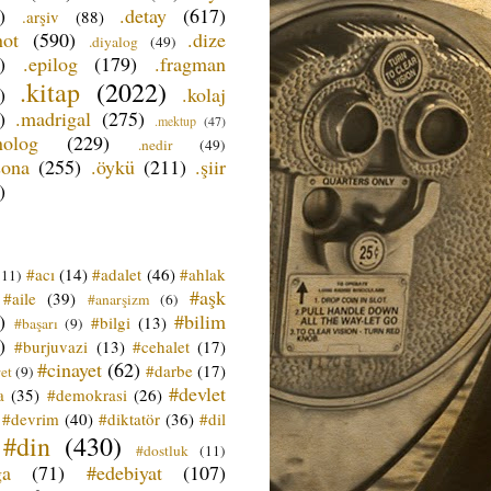
)
.detay
(617)
.arşiv
(88)
not
(590)
.dize
.diyalog
(49)
)
.epilog
(179)
.fragman
.kitap
(2022)
)
.kolaj
)
.madrigal
(275)
.mektup
(47)
nolog
(229)
.nedir
(49)
sona
(255)
.öykü
(211)
.şiir
)
#acı
(14)
#adalet
(46)
#ahlak
(11)
#aşk
#aile
(39)
#anarşizm
(6)
)
#bilim
#bilgi
(13)
#başarı
(9)
)
#burjuvazi
(13)
#cehalet
(17)
#cinayet
(62)
#darbe
(17)
et
(9)
#devlet
a
(35)
#demokrasi
(26)
#devrim
(40)
#diktatör
(36)
#dil
#din
(430)
#dostluk
(11)
ğa
(71)
#edebiyat
(107)