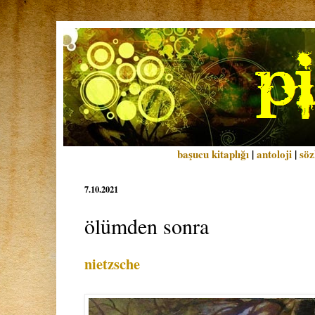
başucu kitaplığı
|
antoloji
|
söz
7.10.2021
ölümden sonra
nietzsche