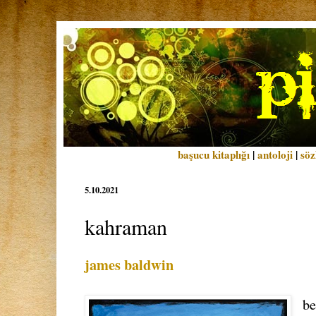
başucu kitaplığı
|
antoloji
|
söz
5.10.2021
kahraman
james baldwin
be