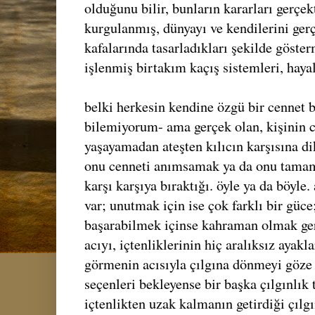
olduğunu bilir, bunların kararları gerçe
kurgulanmış, dünyayı ve kendilerini gerç
kafalarında tasarladıkları şekilde göste
işlenmiş birtakım kaçış sistemleri, hayal
belki herkesin kendine özgü bir cennet 
bilemiyorum- ama gerçek olan, kişinin 
yaşayamadan ateşten kılıcın karşısına di
onu cenneti anımsamak ya da onu tama
karşı karşıya bıraktığı. öyle ya da böyl
var; unutmak için ise çok farklı bir güce;
başarabilmek içinse kahraman olmak ge
acıyı, içtenliklerinin hiç aralıksız ayakla
görmenin acısıyla çılgına dönmeyi göze
seçenleri bekleyense bir başka çılgınlık
içtenlikten uzak kalmanın getirdiği çılgı