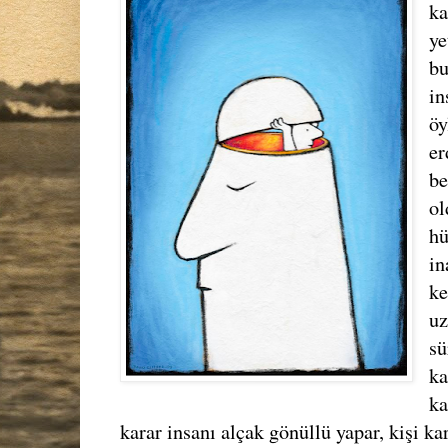
ka
ye
bu
in
öy
er
be
ol
hü
in
ke
uz
sü
ka
ka
karar insanı alçak gönüllü yapar, kişi ka