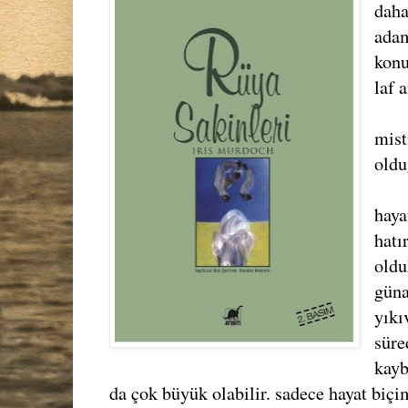
daha
adam
konu
laf 
mist
oldu
haya
hatı
oldu
güna
yıkı
süre
kayb
da çok büyük olabilir. sadece hayat biç