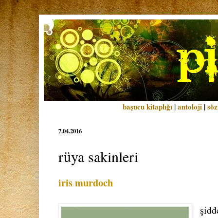
başucu kitaplığı
|
antoloji
|
söz
7.04.2016
rüya sakinleri
iris murdoch
şidd