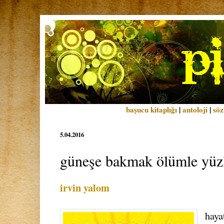
başucu kitaplığı
|
antoloji
|
söz
5.04.2016
güneşe bakmak ölümle yüz
irvin yalom
haya