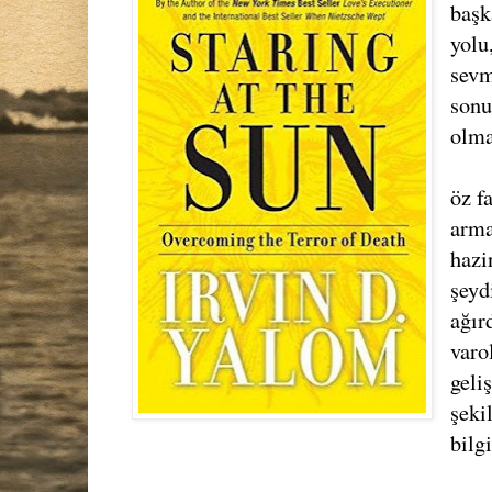
başk
yolu
sevm
sonu
olma
öz f
arma
hazi
şeyd
ağır
varo
geli
şeki
bilg