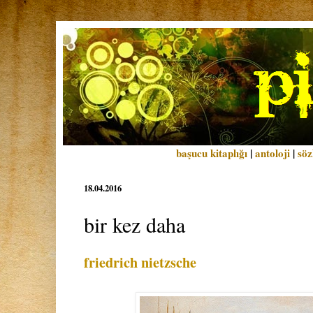
başucu kitaplığı
|
antoloji
|
söz
18.04.2016
bir kez daha
friedrich nietzsche