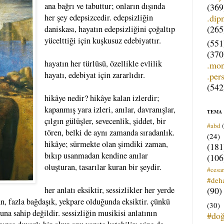
ana bağrı ve tabuttur; onların dışında
(369
.dip
her şey edepsizcedir. edepsizliğin
(265
daniskası, hayatın edepsizliğini çoğaltıp
yücelttiği için kuşkusuz edebiyattır.
(551
(370
hayatın her türlüsü, özellikle evlilik
.mo
hayatı, edebiyat için zararlıdır.
.per
(542
hikâye nedir? hikâye kalan izlerdir;
kapanmış yara izleri, anılar, davranışlar,
TEMA
çılgın gülüşler, sevecenlik, şiddet, bir
#abd
tören, belki de aynı zamanda sıradanlık.
(24)
hikâye; sürmekte olan şimdiki zaman,
(181
bıkıp usanmadan kendine anılar
(106
oluşturan, tasarılar kuran bir şeydir.
#cesar
#deh
(90)
her anlatı eksiktir, sessizlikler her yerde
ğun, fazla bağdaşık, yekpare olduğunda eksiktir. çünkü
(30)
una sahip değildir. sessizliğin musikisi anlatının
#do