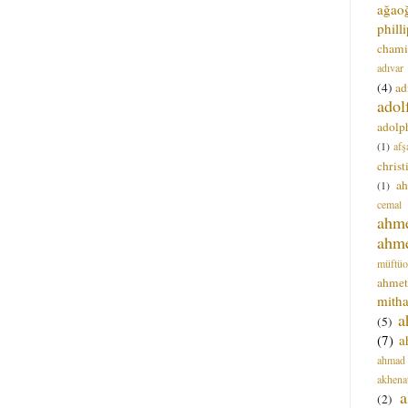
ağao
phill
chami
adıvar
(4)
ad
adol
adolph
(1)
afş
christ
a
(1)
cemal
ahm
ahm
müftüo
ahmet
mitha
a
(5)
(7)
a
ahmad
akhena
a
(2)