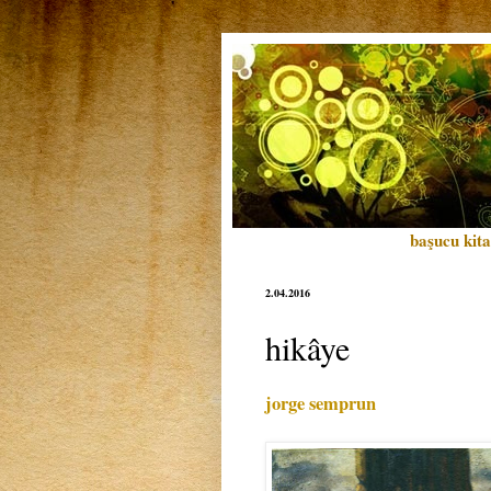
başucu kita
2.04.2016
hikâye
jorge semprun