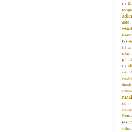
a
(1)
tocque
adle
döbli
white
tenny
(2)
al
(1)
al
nakıpo
püsk
a
(1)
sağıro
senefel
daude
ambros
maal
anais
anaksi
franc
a
(4)
andre 