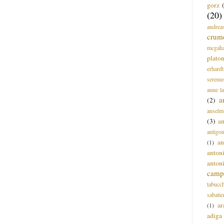
gorz
(20)
andrea
crum
mcgah
plato
erhardt
serenu
anne l
a
(2)
anselm
(3)
a
antigo
an
(1)
anton
anton
campi
tabucc
sabatie
ar
(1)
adiga