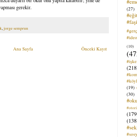
zca duyarlı bir okur onu yapıta katabilir; yine de
#em
yapması gerekir.
(27)
#eği
#faş
k
,
jorge semprun
#ger
#ideo
(10)
Ana Sayfa
Önceki Kayıt
(47
#işk
(218
#kom
#köyl
(19)
(30)
#ok
#otori
(179
(138
#sek
#sos