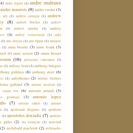
andre malraux
(4)
andre luguet
(1)
andre maurois
(9)
andre verdet
(3)
andrew
s ady
(1)
andrew carnegie
(1)
ey
(8)
andrew fletcher
(1)
andrew
andrey
an
(1)
andrew mueller
(1)
nov
(4)
andrey voznesenski
(1)
anke
(1)
ann druyan
(1)
ann rippin
(1)
annaeus
anne bronte
(3)
anne frank
(3)
s
(1)
anne sexton
(2)
annie besant
amott
(1)
nonim
(16)
anonymus valesianus
(1)
anthony burgess
us
(1)
anthony brant
(1)
nthony giddens
(6)
anthony storr
(6)
antisthenes
(2)
nos
(1)
antoine furetiere
toine galland
(3)
antoine lavoisier
(1)
i casas ros
(6)
antonin artaud
(3)
antonio lopez
io gramsci
(3)
llo
(7)
antonio salieri
(1)
antonio
hi
(1)
apollonialı diogenes
(1)
apollonie
apostolos doxiadis
(7)
r
(1)
apuleius
a güler
(2)
aravind
ara toranyan
(1)
(2)
archibald macleish
(2)
archimedes