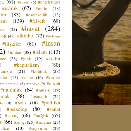
ek
(61)
#entelektüel
#ensest
(5)
#evlilik
(67)
#evrim
(18)
tim
(83)
#eşcinsellik
(13)
izm
(139)
#felsefe
(69)
#hayat
(284)
çek
(35)
#iktidar
(72)
loji
(41)
#iletişim
#insan
#ilişkiler
(81)
2)
#islam
(113)
#intihar
(38)
#kadın
ence
(28)
#junk
(19)
)
#kapitalizm
(80)
ünizm
(21)
#kötülük
(28)
üler
(13)
#kürtler
#kültür
(10)
#mizah
#matematik
(8)
#medya
(9)
#mutluluk
(64)
#müzik
(19)
umak
(58)
#osmanlı
(24)
#politika
#polis
(18)
te
(9)
)
#psikoloji
(80)
#sanat
)
#savaş
(66)
#sağlık
(65)
s
(66)
#sevgi
(25)
#sinema
(23)
yalizm
(13)
#soykırım
(29)