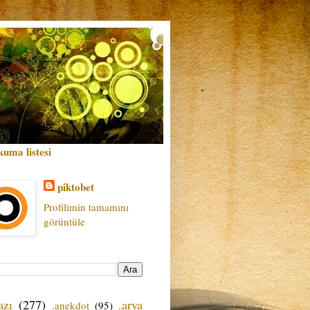
kuma listesi
piktobet
Profilimin tamamını
görüntüle
azı
(277)
.arya
.anekdot
(95)