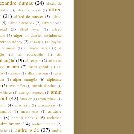
lexandre dumas
(24)
alexis de
alfred
ville
(3)
alexis govciyan
(1)
r
(21)
alfred de musset
(3)
alfred
n
(5)
alfred hitchcock
(2)
alfred north
head
(5)
alfred
alfred noyes
(1)
son
(4)
algernon charles swinburne
gernon sidney
(2)
ali akay
(1)
ali baydak
i bulunmaz
(1)
ali haydar nergis
(1)
ali
ali
ğlu
(1)
ali poyrazoğlu
(1)
üllüoğlu
(19)
ali çapan
(2)
ali şeriati
lice munro
(7)
alison gopnik
(1)
aliş
ğlu
(1)
alkaios
(1)
allen ginsberg
(1)
alois
alper canıgüz
(6)
alphonse
der
(1)
t
(3)
alvin toffler
(1)
amanda donohoe
(1)
amin
e bierce
(1)
amerigo vespucci
(1)
ouf
(42)
amos oz
(1)
amotz zahavi
(1)
 nin
(4)
anakharsis
(1)
anaksagoras
(1)
anatole
mandros
(1)
anaksimenes
(1)
e
(8)
anatoli ribakov
(6)
andersen
ndre breton
(14)
andre chenier
(2)
andre gide
(27)
andre
dacier
(1)