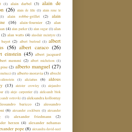
alain de
alain darbel
(3)
t
(1)
on
(26)
alain de lille
(1)
alain rene le
alain
alain robbe-grillet
(2)
(1)
ine
(16)
alain-fournier
(2)
alan
man
(4)
alan
alan parker
(1)
alan sugar
(1)
(2)
alan watts
(4)
alasdair mcintyre
(1)
albert
t bayet
(2)
albert burloud
(1)
us
(56)
albert caraco
(26)
rt einstein
(45)
albert jacquard
lbert memmi
(2)
albert michelson
(1)
alberto manguel
(27)
 pine
(2)
alberto moravia
(3)
 melucci
(1)
albrecht
aldous
alciatus
(6)
llenstein
(1)
ey
(13)
aleister crowley
(1)
alejandro
ar
(1)
alejo carpentier
(1)
aleksandr blok
aleksandra kollontay
ksandr ostrovki
(1)
alessandro baricco
(2)
alessandro
oni
(6)
alexander cockburn
(1)
alexander
alexander friedmann
(2)
g
(1)
nder herzen
(4)
alexander nehamas
lexander pope
(8)
alexandra david-neel