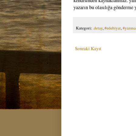
kendisinden kaynaklanmaz. yalnı
yazarın bu olasılığa gönderme 
Kategori:
.detay
,
#edebiyat
,
#yazma
Sonraki Kayıt