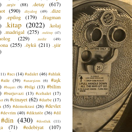
)
.detay
(617)
.arşiv
(88)
not
(590)
.dize
.diyalog
(49)
)
.epilog
(179)
.fragman
.kitap
(2022)
)
.kolaj
)
.madrigal
(275)
.mektup
(47)
nolog
(229)
.nedir
(49)
sona
(255)
.öykü
(211)
.şiir
)
#acı
(14)
#adalet
(46)
#ahlak
(11)
#aşk
#aile
(39)
#anarşizm
(6)
)
#bilim
#bilgi
(13)
#başarı
(9)
)
#burjuvazi
(13)
#cehalet
(17)
#cinayet
(62)
#darbe
(17)
et
(9)
#devlet
a
(35)
#demokrasi
(26)
#devrim
(40)
#diktatör
(36)
#dil
#din
(430)
#dostluk
(11)
ğa
(71)
#edebiyat
(107)