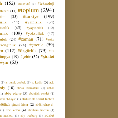
ih
(152)
#teknoloji
#tasavvuf
(3)
#toplum
(294)
#terapi
(11)
#türkiye
(199)
etim
(35)
rlık
(44)
#yalnızlık
(34)
tıcılık
(45)
#yayıncılık
(12)
zmak
(109)
#yoksulluk
(47)
#zaman
(71)
culuk
(24)
#zeka
#çocuk
(59)
#zenginlik
(24)
üm
(112)
#özgürlük
(79)
#ün
#şiddet
ütopya
(19)
#şehir
(32)
#şiir
(63)
a.l.
a. kadir
(5)
(1)
a. burak zeybek
(1)
edy
(10)
abbas kiarostami
(1)
abbas
abbe pierre
(5)
(1)
abdullah cevdet
(1)
abdülhak hamit tarhan
ffar el-hayati
(1)
dülhak şinasi hisar
(2)
abdülvahap el-
abe kobo
(4)
(1)
abraham lincoln
(1)
adalet
am maslow
(1)
aby warburg
(1)