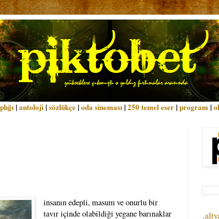
plığı
|
antoloji
|
sözlükçe
|
oda sineması
|
250 temel eser
|
program
|
o
insanın edepli, masum ve onurlu bir
tavır içinde olabildiği yegane barınaklar
.alty