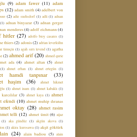
ğlu
(9)
adam fawer
(11)
adam
ips
(12)
adam smith
(4)
adelbert von
sso
(2)
adie suehsdorf
(1)
adli
(1)
adnan
adnan binyazar
(3)
adnan gerger
(1)
nan menderes
(4)
adolf eichmann
(4)
f hitler
(27)
adolfo bioy casares
(1)
e thiers
(2)
adonis
(2)
adrian leverkühn
agatha
ar timuçin
(1)
agah sırrı levend
(1)
ahmed arif
(20)
ie
(2)
ahmed qurie
hmet ada
(4)
ahmet altan
(5)
ahmet
(1)
ahmet erhan
(1)
ahmet ertegün
(1)
et hamdi tanpınar
(33)
et haşim
(36)
ahmet hikmet
ğlu
(1)
ahmet inam
(1)
ahmet kabaklı
(1)
ahmet
 karcılılar
(3)
ahmet kaya
(1)
t efendi
(10)
ahmet muhip dıranas
hmet oktay
(28)
ahmet rasim
hmet telli
(12)
ahmet ümit
(6)
aijaz
(1)
aka gündüz
(1)
akgün akova
(1)
akşit göktürk
ton
(1)
akira kurosawa
(1)
lain
(24)
alain badiou
(5)
alain