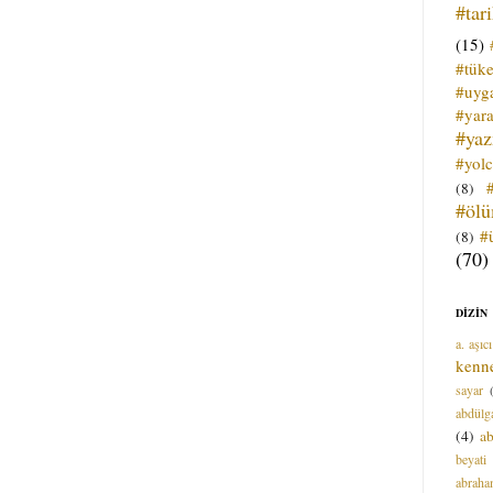
#tar
(15)
#tük
#uyga
#yara
#ya
#yol
(8)
#öl
#
(8)
(70)
DİZİN
a. aşıcı
kenn
sayar
abdülga
(4)
ab
beyati
abrah