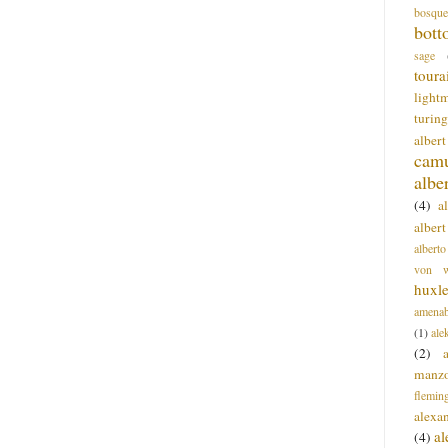
bosque
bott
sage
toura
light
turing
alber
cam
albe
(4)
a
albert
alberto
von wa
huxl
amenab
(1)
ale
(2)
manz
flemin
alexa
a
(4)