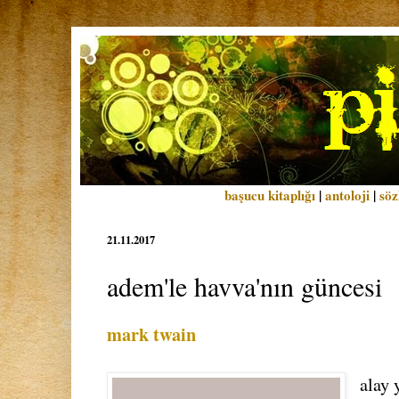
başucu kitaplığı
|
antoloji
|
söz
21.11.2017
adem'le havva'nın güncesi
mark twain
alay 