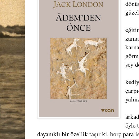
dönüş
güzel
eğiti
zaman
karna
görmü
şey d
kediy
çarpı
yalnı
arkad
öyle 
dayanıklı bir özellik taşır ki, borç para