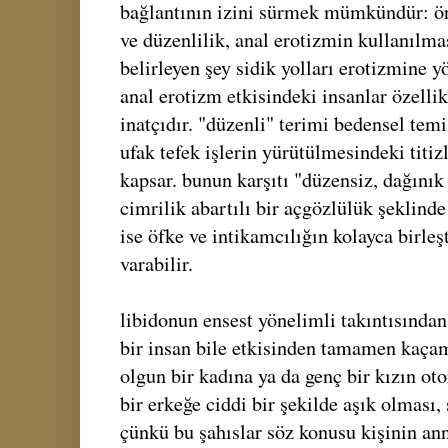
bağlantının izini sürmek mümkündür: ör
ve düzenlilik, anal erotizmin kullanılma
belirleyen şey sidik yolları erotizmine yö
anal erotizm etkisindeki insanlar özellik
inatçıdır. "düzenli" terimi bedensel tem
ufak tefek işlerin yürütülmesindeki titizl
kapsar. bunun karşıtı "düzensiz, dağınık
cimrilik abartılı bir açgözlülük şeklinde 
ise öfke ve intikamcılığın kolayca birleşt
varabilir.
libidonun ensest yönelimli takıntısından
bir insan bile etkisinden tamamen kaçam
olgun bir kadına ya da genç bir kızın ot
bir erkeğe ciddi bir şekilde aşık olması, 
çünkü bu şahıslar söz konusu kişinin an