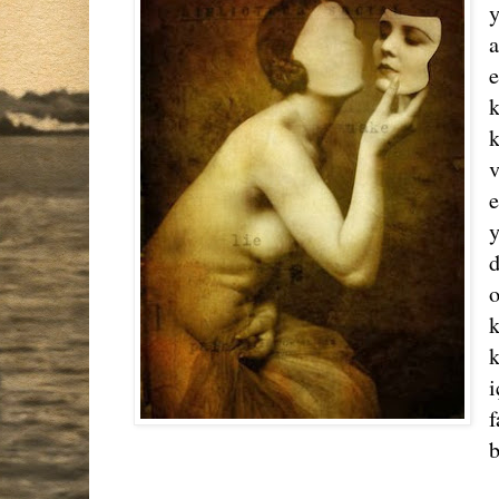
a
e
k
e
y
d
k
f