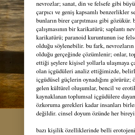
nevrozlar; sanat, din ve felsefe gibi bü
çarpıcı ve geniş kapsamlı benzerlikler s
bunların birer çarpıtması gibi gözükür. b
çalışmasının bir karikatürü; saplantı ne
karikatürü; paranoid kuruntunun ise fels
olduğu söylenebilir. bu fark, nevrozları
olduğu gerçeğinde çözümlenir; onlar, to
ettiği şeylere kişisel yollarla ulaşmaya ç
olan içgüdüleri analiz ettiğimizde, belir
içgüdüsel güçlerin oynadığını görürüz; 
gelen kültürel oluşumlar, bencil ve erot
kaynaklanan toplumsal içgüdülere dayanm
özkoruma gerekleri kadar insanları birl
değildir. cinsel doyum özünde her bireyi
bazı kişilik özelliklerinde belli erotojen