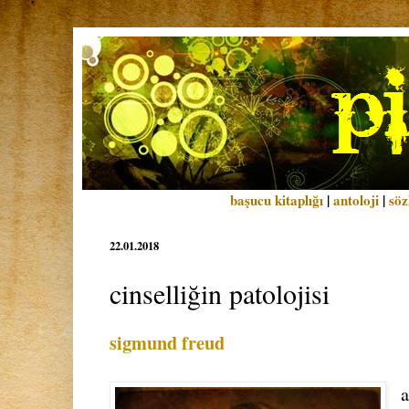
başucu kitaplığı
|
antoloji
|
söz
22.01.2018
cinselliğin patolojisi
sigmund freud
a