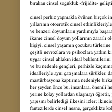
bırakan cinsel soğukluk -frijidite- gelişti
cinsel perhiz yapmakla övünen birçok i
yıllarının otoerotik cinsel etkinlikleriyl
ve benzeri doyumların yardımıyla başara
ikame cinsel doyum yollarının zararlı ol
kişiyi, cinsel yaşamın çocuksu türlerine
çeşitli nevrozlara ve psikozlara yatkın k
uygar cinsel ahlakın ideal beklentilerin
ve bu nedenle gençleri, perhizle kaçınm
idealleriyle aynı çatışmalara sürükler. d
mastürbasyona kaptırma nedeniyle birkaç 
her şeyden önce bu, insanlara, önemli he
yerine kolay yollardan ulaşmayı öğretir, 
yapısını belirlediği ilkesini izler; ikinc
fantezilerde cinsel nesne, gerçeklikte k