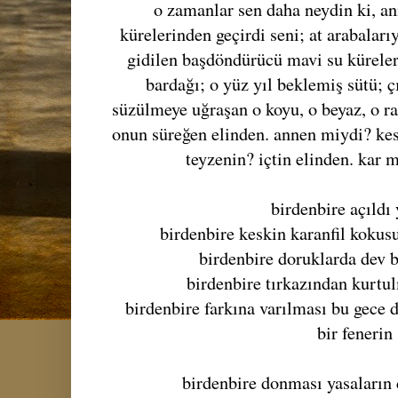
o zamanlar sen daha neydin ki, an
kürelerinden geçirdi seni; at arabaları
gidilen başdöndürücü mavi su küreler
bardağı; o yüz yıl beklemiş sütü; ç
süzülmeye uğraşan o koyu, o beyaz, o ra
onun süreğen elinden. annen miydi? kes
teyzenin? içtin elinden. kar m
birdenbire açıldı
birdenbire keskin karanfil kokus
birdenbire doruklarda dev bi
birdenbire tırkazından kurtu
birdenbire farkına varılması bu gece 
bir fenerin
birdenbire donması yasaların 