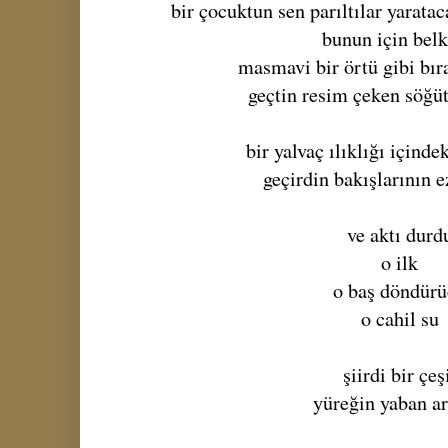
bir çocuktun sen parıltılar yarata
bunun için belk
masmavi bir örtü gibi bır
geçtin resim çeken söğüt
bir yalvaç ılıklığı içinde
geçirdin bakışlarının 
ve aktı durd
o ilk
o baş döndür
o cahil su
şiirdi bir çeş
yüreğin yaban a