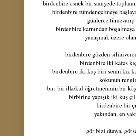
birdenbire esnek bir saniyede toplanm
birdenbire tümdengelmeye başlaya
günlerce tümevarıp 
birdenbire karnından boşalmaya 
yanaşmak üzere ola
birdenbire gözden silinivere
birdenbire iki kafes k
birdenbire iki kuş biri senin kız 
kokunun rengi
biri bir ilkokul öğretmeninin bir kö
birbirine yapışık iki kuş çı
birdenbire bir ç
yakından, en yak
gör bizi dünya, görs