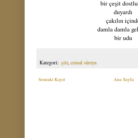
bir çeşit dostl
duyardı
çakılın içind
damla damla ge
bir udu
Kategori:
.şiir
,
cemal süreya
Sonraki Kayıt
Ana Sayfa