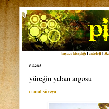
başucu kitaplığı
|
antoloji
|
söz
5.10.2015
yüreğin yaban argosu
cemal süreya