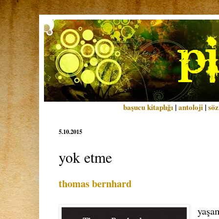
başucu kitaplığı
|
antoloji
|
söz
5.10.2015
yok etme
thomas bernhard
yaşa