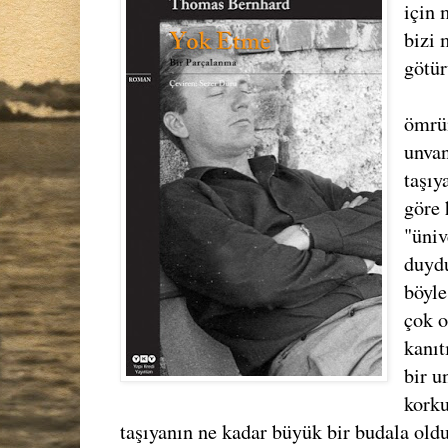
için 
bizi 
götür
ömrü
unvan
taşıy
göre 
"üniv
duyd
böyle
çok o
kanıt
bir u
korku
taşıyanın ne kadar büyük bir budala oldu