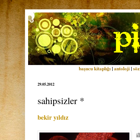
başucu kitaplığı
|
antoloji
|
söz
29.05.2012
sahipsizler *
bekir yıldız
i