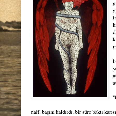
g
g
i
k
d
k
m
b
y
a
a
"
naif, başını kaldırdı. bir süre baktı kar