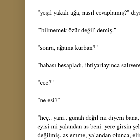
"yeşil yakalı ağa, nasıl cevaplamış?" diy
"'bilmemek özür değil' demiş."
"sonra, ağama kurban?"
"babası hesapladı, ihtiyarlayınca salıver
"eee?"
"ne esi?"
"heç.. yani.. günah değil mi diyem bana
eyisi mi yalandan as beni. yere girsin şe
değilmiş. as emme, yalandan olunca, el