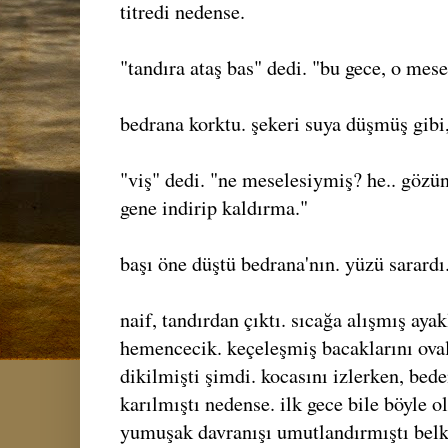
titredi nedense.
"tandıra ataş bas" dedi. "bu gece, o me
bedrana korktu. şekeri suya düşmüş gibi,
"viş" dedi. "ne meselesiymiş? he.. göz
gene indirip kaldırma."
başı öne düştü bedrana'nın. yüzü sarardı.
naif, tandırdan çıktı. sıcağa alışmış aya
hemencecik. keçeleşmiş bacaklarını oval
dikilmişti şimdi. kocasını izlerken, bed
karılmıştı nedense. ilk gece bile böyle 
yumuşak davranışı umutlandırmıştı belki