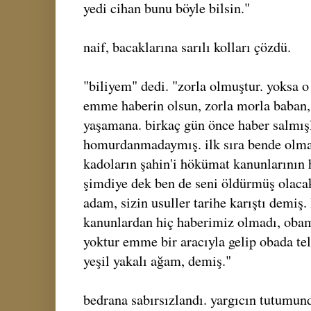
yedi cihan bunu böyle bilsin."
naif, bacaklarına sarılı kolları çözdü.
"biliyem" dedi. "zorla olmuştur. yoksa o
emme haberin olsun, zorla morla baban, 
yaşamana. birkaç gün önce haber salmışl
homurdanmadaymış. ilk sıra bende olma
kadoların şahin'i hökümat kanunlarının
şimdiye dek ben de seni öldürmüş olacakt
adam, sizin usuller tarihe karıştı demiş.
kanunlardan hiç haberimiz olmadı, obam
yoktur emme bir aracıyla gelip obada tel
yeşil yakalı ağam, demiş."
bedrana sabırsızlandı. yargıcın tutumund