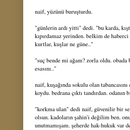
naif, yüzünü buruşturdu.
"günlerin ardı yitti" dedi. "bu karda, k
kıpırdamaz yerinden. belkim de haberci
kurtlar, kuşlar ne güne.."
"suç bende mi ağam? zorla oldu. obada b
esasını.."
naif, kuşağında sokulu olan tabancasını 
koydu. bedrana çıktı tandırdan. odanın bi
"korkma ulan" dedi naif, güvenilir bir s
olsun. kadoların şahin'i değilim ben. on
unutmamışam. şeherde hak-hukuk var deyil