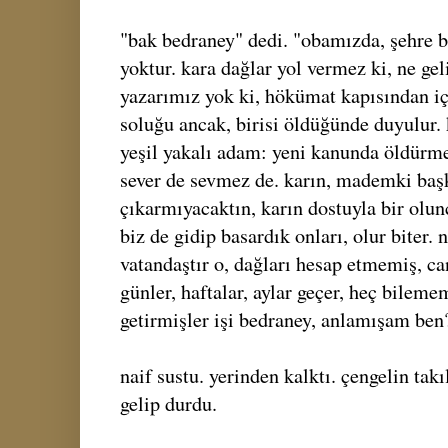
"bak bedraney" dedi. "obamızda, şehre b
yoktur. kara dağlar yol vermez ki, ne gel
yazarımız yok ki, hökümat kapısından içe
soluğu ancak, birisi öldüğünde duyulur.
yeşil yakalı adam: yeni kanunda öldürme
sever de sevmez de. karın, mademki başk
çıkarmıyacaktın, karın dostuyla bir olun
biz de gidip basardık onları, olur biter. 
vatandaştır o, dağları hesap etmemiş, c
günler, haftalar, aylar geçer, heç bilem
getirmişler işi bedraney, anlamışam ben
naif sustu. yerinden kalktı. çengelin tak
gelip durdu.