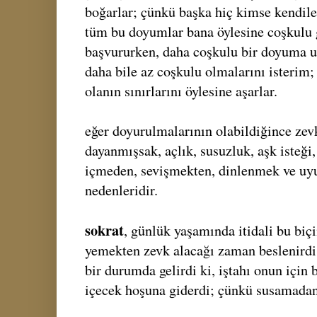
boğarlar; çünkü başka hiç kimse kendiler
tüm bu doyumlar bana öylesine coşkulu g
başvururken, daha coşkulu bir doyuma 
daha bile az coşkulu olmalarını isterim;
olanın sınırlarını öylesine aşarlar.
eğer doyurulmalarının olabildiğince zev
dayanmışsak, açlık, susuzluk, aşk isteğ
içmeden, sevişmekten, dinlenmek ve uy
nedenleridir.
sokrat
, günlük yaşamında itidali bu bi
yemekten zevk alacağı zaman beslenirdi
bir durumda gelirdi ki, iştahı onun için bi
içecek hoşuna giderdi; çünkü susamadan