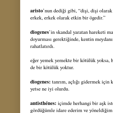
aristo
’nun dediği gibi, “dişi, dişi olara
erkek, erkek olarak etkin bir ögedir.”
diogenes
’in skandal yaratan hareketi ma
doyurması gerektiğinde, kentin meydanı
rahatlatırdı.
eğer yemek yemekte bir kötülük yoksa, 
de bir kötülük yoktur.
diogenes:
tanrım, açlığı gidermek için
yetse ne iyi olurdu.
antisthénes:
içimde herhangi bir aşk ist
gördüğümle idare ederim ve yöneldiğim 