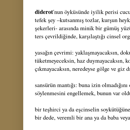
diderot
'nun öyküsünde iyilik perisi cucu
tefek şey –kutsanmış tozlar, kurşun hey
şekerleri- arasında minik bir gümüş yüz
ters çevrildiğinde, karşılaştığı cinsel or
yasağın çevrimi: yaklaşmayacaksın, do
tüketmeyeceksin, haz duymayacaksın, k
çıkmayacaksın, neredeyse gölge ve giz d
sansürün mantığı: buna izin olmadığın
söylenmesini engellemek, bunun var ol
bir teşhirci ya da eşcinselin soykütüğüne
bir dede, veremli bir ana ya da baba ve