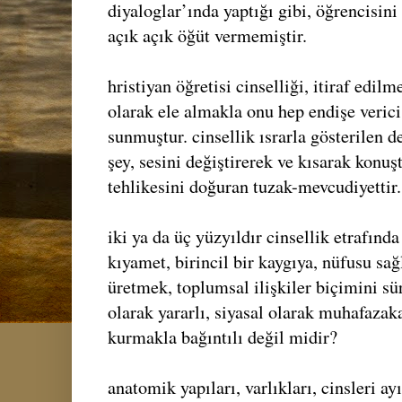
diyaloglar’ında yaptığı gibi, öğrencisini 
açık açık öğüt vermemiştir.
hristiyan öğretisi cinselliği, itiraf edil
olarak ele almakla onu hep endişe veric
sunmuştur. cinsellik ısrarla gösterilen d
şey, sesini değiştirerek ve kısarak ko
tehlikesini doğuran tuzak-mevcudiyettir.
iki ya da üç yüzyıldır cinsellik etrafınd
kıyamet, birincil bir kaygıya, nüfusu s
üretmek, toplumsal ilişkiler biçimini s
olarak yararlı, siyasal olarak muhafazaka
kurmakla bağıntılı değil midir?
anatomik yapıları, varlıkları, cinsleri a