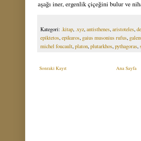
aşağı iner, ergenlik çiçeğini bulur ve ni
Kategori:
.kitap
,
.xyz
,
antisthenes
,
aristoteles
,
d
epiktetos
,
epikuros
,
gaius musonius rufus
,
galen
michel foucault
,
platon
,
plutarkhos
,
pythagoras
,
Sonraki Kayıt
Ana Sayfa