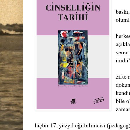
baskı
oluml
herkes
açıkl
veren
midir
zifte
dokun
kendi
bile o
zaman
hiçbir 17. yüzyıl eğitbilimcisi (pedagog