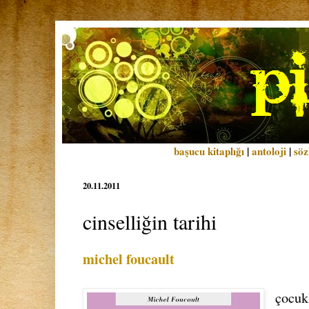
başucu kitaplığı
|
antoloji
|
söz
20.11.2011
cinselliğin tarihi
michel foucault
çocukl