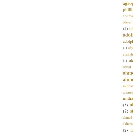
ağao
phill
chami
adıvar
(4)
ad
adol
adolph
(1)
afş
christ
a
(1)
cemal
ahm
ahm
müftüo
ahmet
mitha
a
(5)
(7)
a
ahmad
akhena
a
(2)