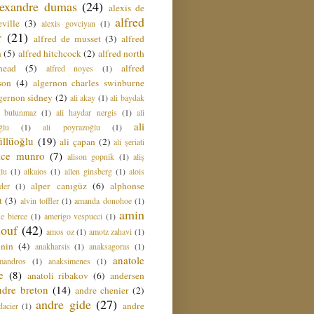
lexandre dumas
(24)
alexis de
alfred
ville
(3)
alexis govciyan
(1)
r
(21)
alfred de musset
(3)
alfred
n
(5)
alfred hitchcock
(2)
alfred north
head
(5)
alfred
alfred noyes
(1)
son
(4)
algernon charles swinburne
gernon sidney
(2)
ali akay
(1)
ali baydak
i bulunmaz
(1)
ali haydar nergis
(1)
ali
ali
ğlu
(1)
ali poyrazoğlu
(1)
üllüoğlu
(19)
ali çapan
(2)
ali şeriati
lice munro
(7)
alison gopnik
(1)
aliş
ğlu
(1)
alkaios
(1)
allen ginsberg
(1)
alois
alper canıgüz
(6)
alphonse
der
(1)
t
(3)
alvin toffler
(1)
amanda donohoe
(1)
amin
e bierce
(1)
amerigo vespucci
(1)
ouf
(42)
amos oz
(1)
amotz zahavi
(1)
 nin
(4)
anakharsis
(1)
anaksagoras
(1)
anatole
mandros
(1)
anaksimenes
(1)
e
(8)
anatoli ribakov
(6)
andersen
ndre breton
(14)
andre chenier
(2)
andre gide
(27)
andre
dacier
(1)