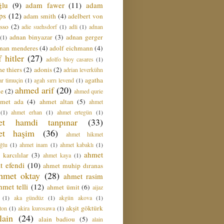
ğlu
(9)
adam fawer
(11)
adam
ips
(12)
adam smith
(4)
adelbert von
sso
(2)
adie suehsdorf
(1)
adli
(1)
adnan
adnan binyazar
(3)
adnan gerger
(1)
nan menderes
(4)
adolf eichmann
(4)
f hitler
(27)
adolfo bioy casares
(1)
e thiers
(2)
adonis
(2)
adrian leverkühn
agatha
ar timuçin
(1)
agah sırrı levend
(1)
ahmed arif
(20)
ie
(2)
ahmed qurie
hmet ada
(4)
ahmet altan
(5)
ahmet
(1)
ahmet erhan
(1)
ahmet ertegün
(1)
et hamdi tanpınar
(33)
et haşim
(36)
ahmet hikmet
ğlu
(1)
ahmet inam
(1)
ahmet kabaklı
(1)
ahmet
 karcılılar
(3)
ahmet kaya
(1)
t efendi
(10)
ahmet muhip dıranas
hmet oktay
(28)
ahmet rasim
hmet telli
(12)
ahmet ümit
(6)
aijaz
(1)
aka gündüz
(1)
akgün akova
(1)
akşit göktürk
ton
(1)
akira kurosawa
(1)
lain
(24)
alain badiou
(5)
alain