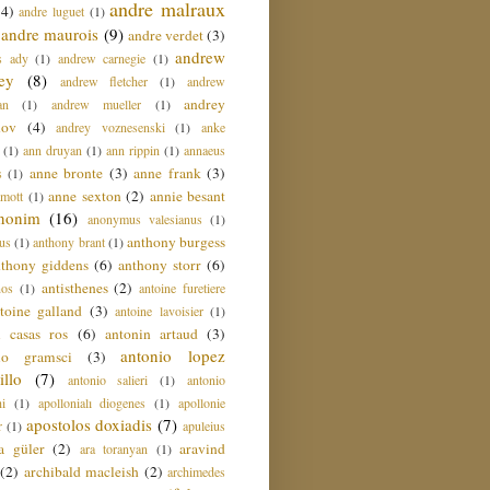
andre malraux
(4)
andre luguet
(1)
andre maurois
(9)
andre verdet
(3)
andrew
s ady
(1)
andrew carnegie
(1)
ey
(8)
andrew fletcher
(1)
andrew
andrey
an
(1)
andrew mueller
(1)
nov
(4)
andrey voznesenski
(1)
anke
(1)
ann druyan
(1)
ann rippin
(1)
annaeus
anne bronte
(3)
anne frank
(3)
s
(1)
anne sexton
(2)
annie besant
amott
(1)
nonim
(16)
anonymus valesianus
(1)
anthony burgess
us
(1)
anthony brant
(1)
nthony giddens
(6)
anthony storr
(6)
antisthenes
(2)
nos
(1)
antoine furetiere
toine galland
(3)
antoine lavoisier
(1)
i casas ros
(6)
antonin artaud
(3)
antonio lopez
io gramsci
(3)
llo
(7)
antonio salieri
(1)
antonio
hi
(1)
apollonialı diogenes
(1)
apollonie
apostolos doxiadis
(7)
r
(1)
apuleius
a güler
(2)
aravind
ara toranyan
(1)
(2)
archibald macleish
(2)
archimedes