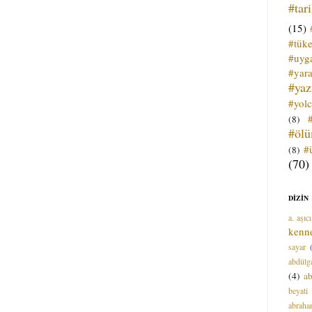
#tar
(15)
#tük
#uyga
#yara
#ya
#yol
(8)
#öl
#
(8)
(70)
DİZİN
a. aşıcı
kenn
sayar
abdülga
(4)
ab
beyati
abrah