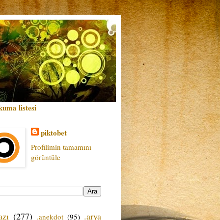
kuma listesi
piktobet
Profilimin tamamını
görüntüle
azı
(277)
.arya
.anekdot
(95)