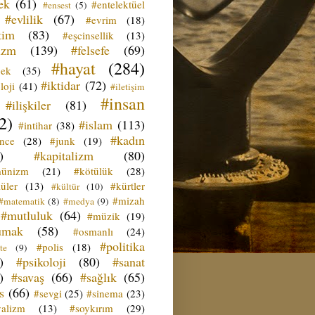
ek
(61)
#entelektüel
#ensest
(5)
#evlilik
(67)
#evrim
(18)
tim
(83)
#eşcinsellik
(13)
izm
(139)
#felsefe
(69)
#hayat
(284)
çek
(35)
#iktidar
(72)
loji
(41)
#iletişim
#insan
#ilişkiler
(81)
2)
#islam
(113)
#intihar
(38)
#kadın
ence
(28)
#junk
(19)
)
#kapitalizm
(80)
ünizm
(21)
#kötülük
(28)
üler
(13)
#kürtler
#kültür
(10)
#mizah
#matematik
(8)
#medya
(9)
#mutluluk
(64)
#müzik
(19)
umak
(58)
#osmanlı
(24)
#politika
#polis
(18)
te
(9)
)
#psikoloji
(80)
#sanat
)
#savaş
(66)
#sağlık
(65)
s
(66)
#sevgi
(25)
#sinema
(23)
yalizm
(13)
#soykırım
(29)