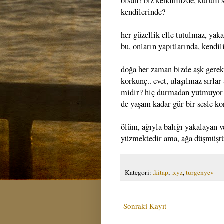
olsun? biz kendimizde, kurum s
kendilerinde?
her güzellik elle tutulmaz, yak
bu, onların yapıtlarında, kendil
doğa her zaman bizde aşk gerek
korkunç.. evet, ulaşılmaz sırlar
midir? hiç durmadan yutmuyor 
de yaşam kadar gür bir sesle ko
ölüm, ağıyla balığı yakalayan ve
yüzmektedir ama, ağa düşmüştür
Kategori:
.kitap
,
.xyz
,
turgenyev
Sonraki Kayıt