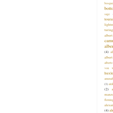
bosque
bott
sage
toura
light
turing
alber
cam
albe
(4)
a
albert
alberto
von wa
huxl
amenab
(1)
ale
(2)
manz
flemin
alexa
a
(4)