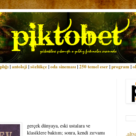
plığı
|
antoloji
|
sözlükçe
|
oda sineması
|
250 temel eser
|
program
|
o
gerçek dünyaya, eski ustalara ve
klasiklere baktım; sonra, kendi zırvamı
.alty