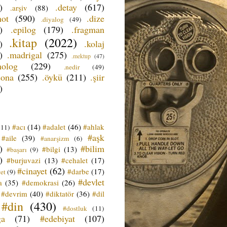
)
.detay
(617)
.arşiv
(88)
not
(590)
.dize
.diyalog
(49)
)
.epilog
(179)
.fragman
.kitap
(2022)
)
.kolaj
)
.madrigal
(275)
.mektup
(47)
nolog
(229)
.nedir
(49)
sona
(255)
.öykü
(211)
.şiir
)
#acı
(14)
#adalet
(46)
#ahlak
(11)
#aşk
#aile
(39)
#anarşizm
(6)
)
#bilim
#bilgi
(13)
#başarı
(9)
)
#burjuvazi
(13)
#cehalet
(17)
#cinayet
(62)
#darbe
(17)
et
(9)
#devlet
a
(35)
#demokrasi
(26)
#devrim
(40)
#diktatör
(36)
#dil
#din
(430)
#dostluk
(11)
ğa
(71)
#edebiyat
(107)