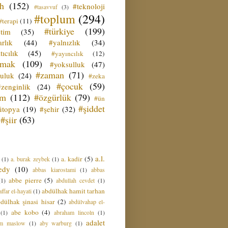
ih
(152)
#teknoloji
#tasavvuf
(3)
#toplum
(294)
#terapi
(11)
#türkiye
(199)
etim
(35)
rlık
(44)
#yalnızlık
(34)
tıcılık
(45)
#yayıncılık
(12)
zmak
(109)
#yoksulluk
(47)
#zaman
(71)
culuk
(24)
#zeka
#çocuk
(59)
#zenginlik
(24)
üm
(112)
#özgürlük
(79)
#ün
#şiddet
ütopya
(19)
#şehir
(32)
#şiir
(63)
a.l.
a. kadir
(5)
(1)
a. burak zeybek
(1)
edy
(10)
abbas kiarostami
(1)
abbas
abbe pierre
(5)
(1)
abdullah cevdet
(1)
abdülhak hamit tarhan
ffar el-hayati
(1)
dülhak şinasi hisar
(2)
abdülvahap el-
abe kobo
(4)
(1)
abraham lincoln
(1)
adalet
am maslow
(1)
aby warburg
(1)