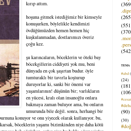
kırıp attım.
(369
.dip
(265
hoşuna gitmek istediğimiz bir kimseyle
konuşurken, böylelikle kendimizi
(551
övdüğümüzden hemen hemen hiç
(370
kuşkulanmadan, dostlarımızı överiz
.mo
çoğu kez.
.per
(542
şu karıncaların, böceklerin ve öteki bay
böcekgillerin ciddiyeti yok mu, beni
TEMA
dünyada en çok şaşırtan budur. öyle
#abd
tumturaklı bir tavırla koşturup
(24)
duruyorlar ki, sanki bir önemi var
(181
yaşamlarının! düşünün bir; varlıkların
(106
en yücesi, kralı olan insanoğlu onlara
#cesar
bakmaya zaman buluyor ama, bu onların
#deh
(90)
umurunda bile değil. sonra, herhangi bir
 burnuna konuyor ve onu yiyecek olarak kullanıyor. bu,
(30)
bakarsak, böceklerin yaşamı bizimkinden niye daha kötü
#do