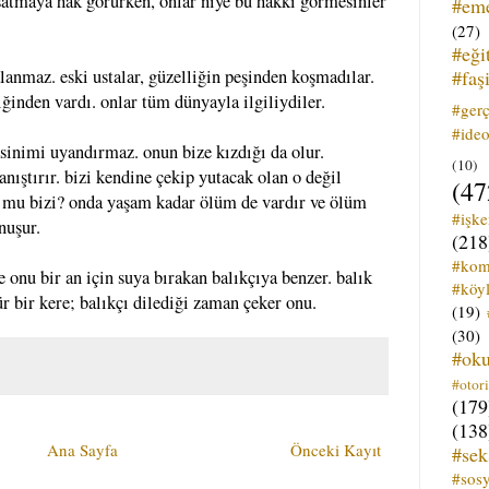
atmaya hak görürken, onlar niye bu hakkı görmesinler
#em
(27)
#eği
#faş
alanmaz. eski ustalar, güzelliğin peşinden koşmadılar.
iğinden vardı. onlar tüm dünyayla ilgiliydiler.
#ger
#ideo
sinimi uyandırmaz. onun bize kızdığı da olur.
(10)
 anıştırır. bizi kendine çekip yutacak olan o değil
(47
mu bizi? onda yaşam kadar ölüm de vardır ve ölüm
#işk
nuşur.
(218
#kom
 onu bir an için suya bırakan balıkçıya benzer. balık
#köyl
 bir kere; balıkçı dilediği zaman çeker onu.
(19)
(30)
#ok
#otori
(179
(138
Ana Sayfa
Önceki Kayıt
#sek
#sos