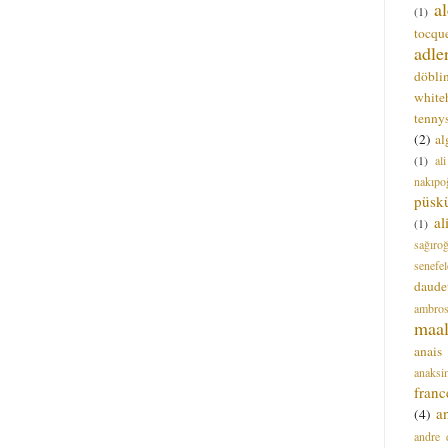
a
(1)
tocque
adle
döbli
white
tenny
(2)
al
(1)
al
nakıpo
püsk
a
(1)
sağıro
senefel
daude
ambros
maal
anais
anaksi
franc
a
(4)
andre 