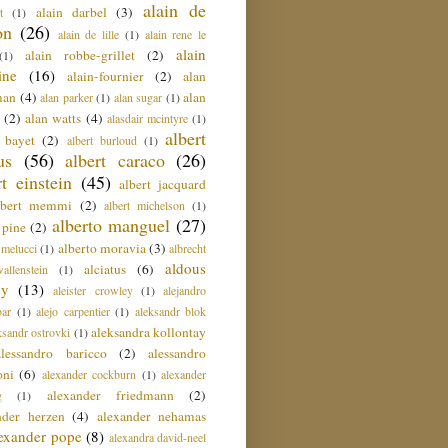
alain de
alain darbel
(3)
t
(1)
on
(26)
alain de lille
(1)
alain rene le
alain
alain robbe-grillet
(2)
(1)
ine
(16)
alain-fournier
(2)
alan
man
(4)
alan
alan parker
(1)
alan sugar
(1)
(2)
alan watts
(4)
alasdair mcintyre
(1)
albert
t bayet
(2)
albert burloud
(1)
us
(56)
albert caraco
(26)
rt einstein
(45)
albert jacquard
lbert memmi
(2)
albert michelson
(1)
alberto manguel
(27)
 pine
(2)
alberto moravia
(3)
 melucci
(1)
albrecht
aldous
alciatus
(6)
llenstein
(1)
ey
(13)
aleister crowley
(1)
alejandro
ar
(1)
alejo carpentier
(1)
aleksandr blok
aleksandra kollontay
ksandr ostrovki
(1)
alessandro baricco
(2)
alessandro
oni
(6)
alexander cockburn
(1)
alexander
alexander friedmann
(2)
g
(1)
nder herzen
(4)
alexander nehamas
lexander pope
(8)
alexandra david-neel