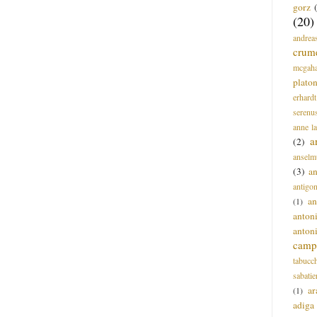
gorz
(20)
andrea
crum
mcgah
plato
erhardt
serenu
anne l
a
(2)
anselm
(3)
a
antigo
an
(1)
anton
anton
campi
tabucc
sabatie
ar
(1)
adiga