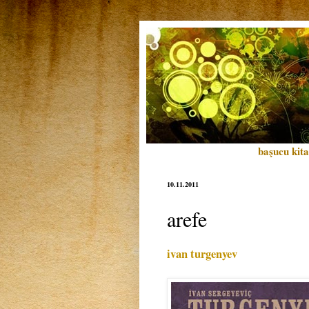
başucu kita
10.11.2011
arefe
ivan turgenyev