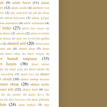
ğlu
(9)
adam fawer
(11)
adam
ips
(12)
adam smith
(4)
adelbert von
sso
(2)
adie suehsdorf
(1)
adli
(1)
adnan
adnan binyazar
(3)
adnan gerger
(1)
nan menderes
(4)
adolf eichmann
(4)
f hitler
(27)
adolfo bioy casares
(1)
e thiers
(2)
adonis
(2)
adrian leverkühn
agatha
ar timuçin
(1)
agah sırrı levend
(1)
ahmed arif
(20)
ie
(2)
ahmed qurie
hmet ada
(4)
ahmet altan
(5)
ahmet
(1)
ahmet erhan
(1)
ahmet ertegün
(1)
et hamdi tanpınar
(33)
et haşim
(36)
ahmet hikmet
ğlu
(1)
ahmet inam
(1)
ahmet kabaklı
(1)
ahmet
 karcılılar
(3)
ahmet kaya
(1)
t efendi
(10)
ahmet muhip dıranas
hmet oktay
(28)
ahmet rasim
hmet telli
(12)
ahmet ümit
(6)
aijaz
(1)
aka gündüz
(1)
akgün akova
(1)
akşit göktürk
ton
(1)
akira kurosawa
(1)
lain
(24)
alain badiou
(5)
alain