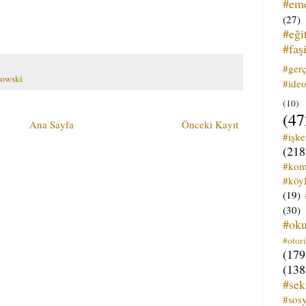
#em
(27)
#eği
#faş
#ger
kowski
#ideo
(10)
(47
Ana Sayfa
Önceki Kayıt
#işk
(218
#kom
#köyl
(19)
(30)
#ok
#otori
(179
(138
#sek
#sos