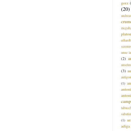
gorz
(20)
andrea
crum
mcgah
plato
erhardt
serenu
anne l
a
(2)
anselm
(3)
a
antigo
an
(1)
anton
anton
campi
tabucc
sabatie
ar
(1)
adiga