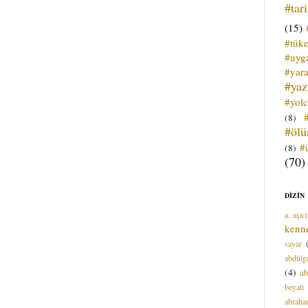
#tar
(15)
#tük
#uyga
#yara
#ya
#yol
(8)
#öl
#
(8)
(70)
DİZİN
a. aşıcı
kenn
sayar
abdülga
(4)
ab
beyati
abrah