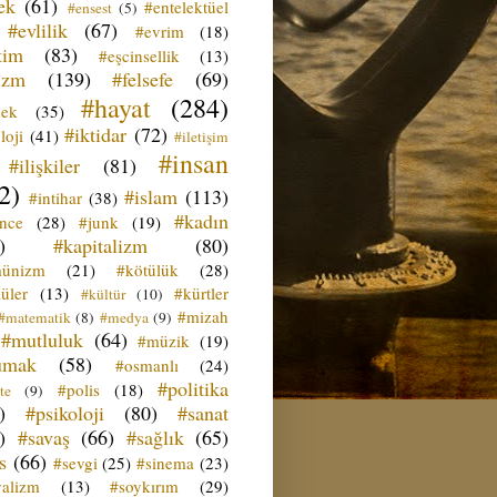
ek
(61)
#entelektüel
#ensest
(5)
#evlilik
(67)
#evrim
(18)
tim
(83)
#eşcinsellik
(13)
izm
(139)
#felsefe
(69)
#hayat
(284)
çek
(35)
#iktidar
(72)
loji
(41)
#iletişim
#insan
#ilişkiler
(81)
2)
#islam
(113)
#intihar
(38)
#kadın
ence
(28)
#junk
(19)
)
#kapitalizm
(80)
ünizm
(21)
#kötülük
(28)
üler
(13)
#kürtler
#kültür
(10)
#mizah
#matematik
(8)
#medya
(9)
#mutluluk
(64)
#müzik
(19)
umak
(58)
#osmanlı
(24)
#politika
#polis
(18)
te
(9)
)
#psikoloji
(80)
#sanat
)
#savaş
(66)
#sağlık
(65)
s
(66)
#sevgi
(25)
#sinema
(23)
yalizm
(13)
#soykırım
(29)