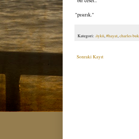
"bir ceset.."
"pısırık."
Kategori:
.öykü
,
#hayat
,
charles bu
Sonraki Kayıt