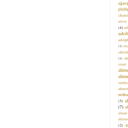
ağao
phill
chami
adıvar
(4)
ad
adol
adolph
(1)
afş
christ
a
(1)
cemal
ahm
ahm
müftüo
ahmet
mitha
a
(5)
(7)
a
ahmad
akhena
a
(2)