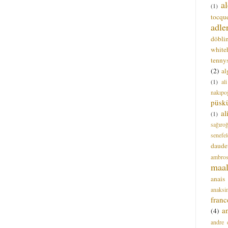
a
(1)
tocque
adle
döbli
white
tenny
(2)
al
(1)
al
nakıpo
püsk
a
(1)
sağıro
senefel
daude
ambros
maal
anais
anaksi
franc
a
(4)
andre 