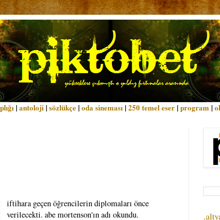
plığı
|
antoloji
|
sözlükçe
|
oda sineması
|
250 temel eser
|
program
|
o
iftihara geçen öğrencilerin diplomaları önce
verilecekti. abe mortenson'ın adı okundu.
.alty