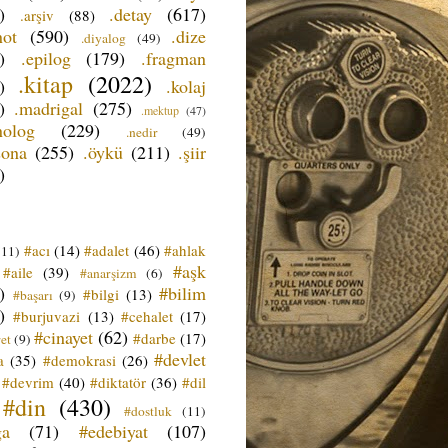
)
.detay
(617)
.arşiv
(88)
not
(590)
.dize
.diyalog
(49)
)
.epilog
(179)
.fragman
.kitap
(2022)
)
.kolaj
)
.madrigal
(275)
.mektup
(47)
nolog
(229)
.nedir
(49)
sona
(255)
.öykü
(211)
.şiir
)
#acı
(14)
#adalet
(46)
#ahlak
(11)
#aşk
#aile
(39)
#anarşizm
(6)
)
#bilim
#bilgi
(13)
#başarı
(9)
)
#burjuvazi
(13)
#cehalet
(17)
#cinayet
(62)
#darbe
(17)
et
(9)
#devlet
a
(35)
#demokrasi
(26)
#devrim
(40)
#diktatör
(36)
#dil
#din
(430)
#dostluk
(11)
ğa
(71)
#edebiyat
(107)