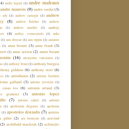
andre malraux
(4)
andre luguet
(1)
andre maurois
(9)
andre verdet
(3)
andrew
s ady
(1)
andrew carnegie
(1)
ey
(8)
andrew fletcher
(1)
andrew
andrey
an
(1)
andrew mueller
(1)
nov
(4)
andrey voznesenski
(1)
anke
(1)
ann druyan
(1)
ann rippin
(1)
annaeus
anne bronte
(3)
anne frank
(3)
s
(1)
anne sexton
(2)
annie besant
amott
(1)
nonim
(16)
anonymus valesianus
(1)
anthony burgess
us
(1)
anthony brant
(1)
nthony giddens
(6)
anthony storr
(6)
antisthenes
(2)
nos
(1)
antoine furetiere
toine galland
(3)
antoine lavoisier
(1)
i casas ros
(6)
antonin artaud
(3)
antonio lopez
io gramsci
(3)
llo
(7)
antonio salieri
(1)
antonio
hi
(1)
apollonialı diogenes
(1)
apollonie
apostolos doxiadis
(7)
r
(1)
apuleius
a güler
(2)
aravind
ara toranyan
(1)
(2)
archibald macleish
(2)
archimedes