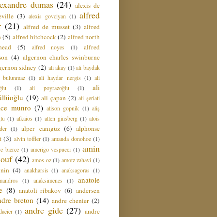
lexandre dumas
(24)
alexis de
alfred
ville
(3)
alexis govciyan
(1)
r
(21)
alfred de musset
(3)
alfred
n
(5)
alfred hitchcock
(2)
alfred north
head
(5)
alfred
alfred noyes
(1)
son
(4)
algernon charles swinburne
gernon sidney
(2)
ali akay
(1)
ali baydak
i bulunmaz
(1)
ali haydar nergis
(1)
ali
ali
ğlu
(1)
ali poyrazoğlu
(1)
üllüoğlu
(19)
ali çapan
(2)
ali şeriati
lice munro
(7)
alison gopnik
(1)
aliş
ğlu
(1)
alkaios
(1)
allen ginsberg
(1)
alois
alper canıgüz
(6)
alphonse
der
(1)
t
(3)
alvin toffler
(1)
amanda donohoe
(1)
amin
e bierce
(1)
amerigo vespucci
(1)
ouf
(42)
amos oz
(1)
amotz zahavi
(1)
 nin
(4)
anakharsis
(1)
anaksagoras
(1)
anatole
mandros
(1)
anaksimenes
(1)
e
(8)
anatoli ribakov
(6)
andersen
ndre breton
(14)
andre chenier
(2)
andre gide
(27)
andre
dacier
(1)