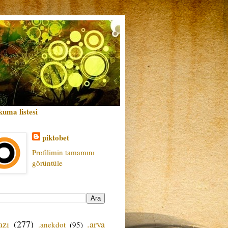
kuma listesi
piktobet
Profilimin tamamını
görüntüle
azı
(277)
.arya
.anekdot
(95)