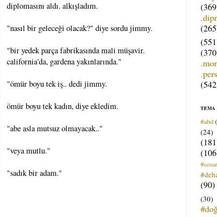
diplomasını aldı. alkışladım.
(369
.dip
(265
"nasıl bir geleceği olacak?" diye sordu jimmy.
(551
"bir yedek parça fabrikasında mali müşavir.
(370
california'da, gardena yakınlarında."
.mo
.per
(542
"ömür boyu tek iş.. dedi jimmy.
ömür boyu tek kadın, diye ekledim.
TEMA
#abd
"abe asla mutsuz olmayacak.."
(24)
(181
"veya mutlu."
(106
#cesar
"sadık bir adam."
#deh
(90)
(30)
#do