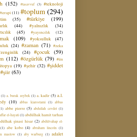
ih
(152)
#teknoloji
#tasavvuf
(3)
#toplum
(294)
#terapi
(11)
#türkiye
(199)
etim
(35)
rlık
(44)
#yalnızlık
(34)
tıcılık
(45)
#yayıncılık
(12)
zmak
(109)
#yoksulluk
(47)
#zaman
(71)
culuk
(24)
#zeka
#çocuk
(59)
#zenginlik
(24)
üm
(112)
#özgürlük
(79)
#ün
#şiddet
ütopya
(19)
#şehir
(32)
#şiir
(63)
a.l.
a. kadir
(5)
(1)
a. burak zeybek
(1)
edy
(10)
abbas kiarostami
(1)
abbas
abbe pierre
(5)
(1)
abdullah cevdet
(1)
abdülhak hamit tarhan
ffar el-hayati
(1)
dülhak şinasi hisar
(2)
abdülvahap el-
abe kobo
(4)
(1)
abraham lincoln
(1)
adalet
am maslow
(1)
aby warburg
(1)