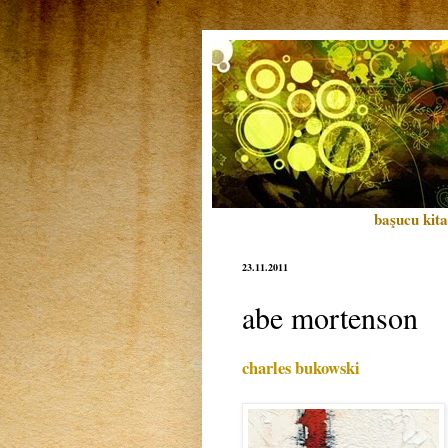
başucu kita
23.11.2011
abe mortenson
charles bukowski