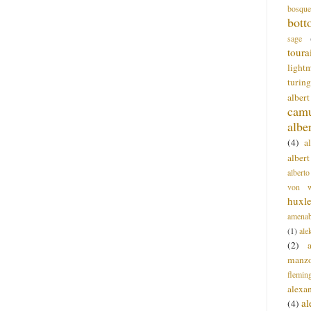
bosque
bott
sage
toura
light
turing
alber
cam
albe
(4)
a
albert
alberto
von wa
huxl
amenab
(1)
ale
(2)
manz
flemin
alexa
a
(4)