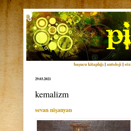
başucu kitaplığı
|
antoloji
|
söz
29.03.2021
kemalizm
sevan nişanyan