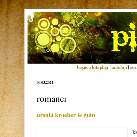
başucu kitaplığı
|
antoloji
|
söz
30.03.2021
romancı
ursula kroeber le guin
k