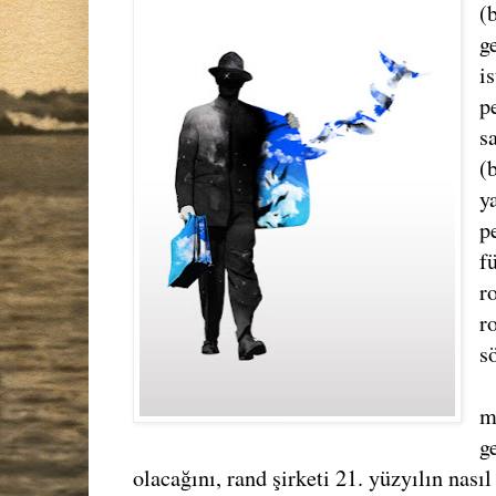
(
g
i
p
s
(
y
p
f
r
r
s
m
g
olacağını, rand şirketi 21. yüzyılın nasıl