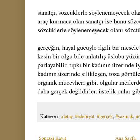
sanatçı, sözcüklerle söylenemeyecek olan
araç kurmaca olan sanatçı ise bunu sözc
sözcüklerle söylenemeyecek olanı sözcük
gerçeğin, hayal gücüyle ilgili bir mesele
kesin bir olgu bile anlatılış üslubu yüzü
parlayabilir. tıpkı bir kadının üzerinde i
kadının üzerinde silikleşen, toza gömüle
organik mücevheri gibi. olgular incilerd
daha gerçek değildirler. üstelik onlar gib
Kategori:
.detay
,
#edebiyat
,
#gerçek
,
#yazmak
,
ur
Sonraki Kayıt
Ana Sayfa