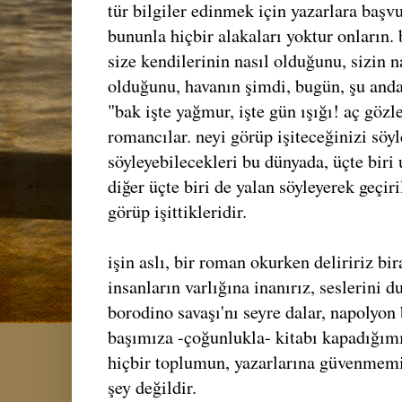
tür bilgiler edinmek için yazarlara baş
bununla hiçbir alakaları yoktur onların. 
size kendilerinin nasıl olduğunu, sizin 
olduğunu, havanın şimdi, bugün, şu anda
"bak işte yağmur, işte gün ışığı! aç gözle
romancılar. neyi görüp işiteceğinizi söy
söyleyebilecekleri bu dünyada, üçte biri
diğer üçte biri de yalan söyleyerek geçir
görüp işittikleridir.
işin aslı, bir roman okurken deliririz bi
insanların varlığına inanırız, seslerini du
borodino savaşı'nı seyre dalar, napolyon 
başımıza -çoğunlukla- kitabı kapadığımı
hiçbir toplumun, yazarlarına güvenmemiş
şey değildir.