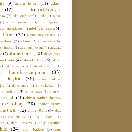
ğlu
(9)
adam fawer
(11)
adam
ips
(12)
adam smith
(4)
adelbert von
sso
(2)
adie suehsdorf
(1)
adli
(1)
adnan
adnan binyazar
(3)
adnan gerger
(1)
nan menderes
(4)
adolf eichmann
(4)
f hitler
(27)
adolfo bioy casares
(1)
e thiers
(2)
adonis
(2)
adrian leverkühn
agatha
ar timuçin
(1)
agah sırrı levend
(1)
ahmed arif
(20)
ie
(2)
ahmed qurie
hmet ada
(4)
ahmet altan
(5)
ahmet
(1)
ahmet erhan
(1)
ahmet ertegün
(1)
et hamdi tanpınar
(33)
et haşim
(36)
ahmet hikmet
ğlu
(1)
ahmet inam
(1)
ahmet kabaklı
(1)
ahmet
 karcılılar
(3)
ahmet kaya
(1)
t efendi
(10)
ahmet muhip dıranas
hmet oktay
(28)
ahmet rasim
hmet telli
(12)
ahmet ümit
(6)
aijaz
(1)
aka gündüz
(1)
akgün akova
(1)
akşit göktürk
ton
(1)
akira kurosawa
(1)
lain
(24)
alain badiou
(5)
alain