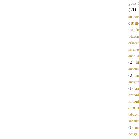
gorz
(20)
andrea
crum
mcgah
plato
erhardt
serenu
anne l
a
(2)
anselm
(3)
a
antigo
an
(1)
anton
anton
campi
tabucc
sabatie
ar
(1)
adiga