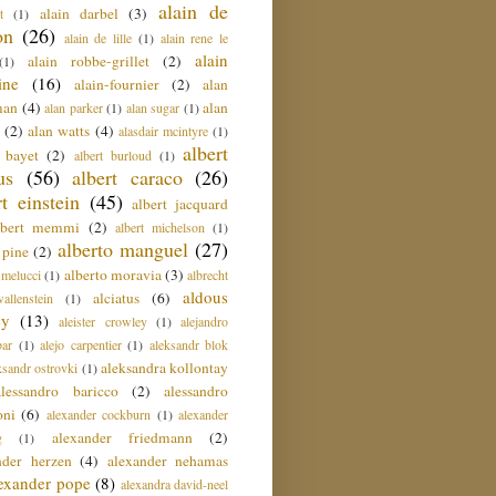
alain de
alain darbel
(3)
t
(1)
on
(26)
alain de lille
(1)
alain rene le
alain
alain robbe-grillet
(2)
(1)
ine
(16)
alain-fournier
(2)
alan
man
(4)
alan
alan parker
(1)
alan sugar
(1)
(2)
alan watts
(4)
alasdair mcintyre
(1)
albert
t bayet
(2)
albert burloud
(1)
us
(56)
albert caraco
(26)
rt einstein
(45)
albert jacquard
lbert memmi
(2)
albert michelson
(1)
alberto manguel
(27)
 pine
(2)
alberto moravia
(3)
 melucci
(1)
albrecht
aldous
alciatus
(6)
llenstein
(1)
ey
(13)
aleister crowley
(1)
alejandro
ar
(1)
alejo carpentier
(1)
aleksandr blok
aleksandra kollontay
ksandr ostrovki
(1)
alessandro baricco
(2)
alessandro
oni
(6)
alexander cockburn
(1)
alexander
alexander friedmann
(2)
g
(1)
nder herzen
(4)
alexander nehamas
lexander pope
(8)
alexandra david-neel