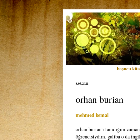
başucu kita
8.03.2021
orhan burian
mehmed kemal
orhan burian'ı tanıdığım zaman 
öğrencisiydim. galiba o da ingi