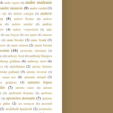
andre malraux
(4)
andre luguet
(1)
andre maurois
(9)
andre verdet
(3)
andrew
s ady
(1)
andrew carnegie
(1)
ey
(8)
andrew fletcher
(1)
andrew
andrey
an
(1)
andrew mueller
(1)
nov
(4)
andrey voznesenski
(1)
anke
(1)
ann druyan
(1)
ann rippin
(1)
annaeus
anne bronte
(3)
anne frank
(3)
s
(1)
anne sexton
(2)
annie besant
amott
(1)
nonim
(16)
anonymus valesianus
(1)
anthony burgess
us
(1)
anthony brant
(1)
nthony giddens
(6)
anthony storr
(6)
antisthenes
(2)
nos
(1)
antoine furetiere
toine galland
(3)
antoine lavoisier
(1)
i casas ros
(6)
antonin artaud
(3)
antonio lopez
io gramsci
(3)
llo
(7)
antonio salieri
(1)
antonio
hi
(1)
apollonialı diogenes
(1)
apollonie
apostolos doxiadis
(7)
r
(1)
apuleius
a güler
(2)
aravind
ara toranyan
(1)
(2)
archibald macleish
(2)
archimedes