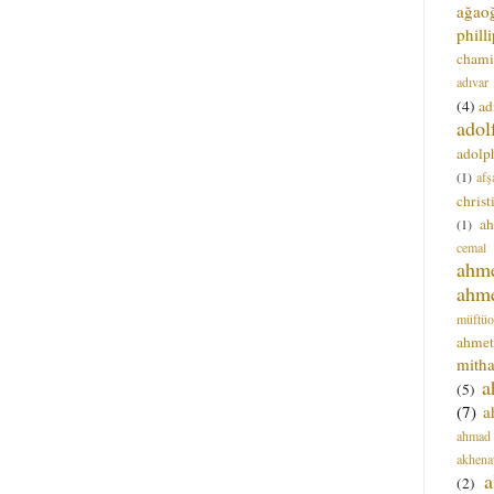
ağao
phill
chami
adıvar
(4)
ad
adol
adolph
(1)
afş
christ
a
(1)
cemal
ahm
ahm
müftüo
ahmet
mitha
a
(5)
(7)
a
ahmad
akhena
a
(2)