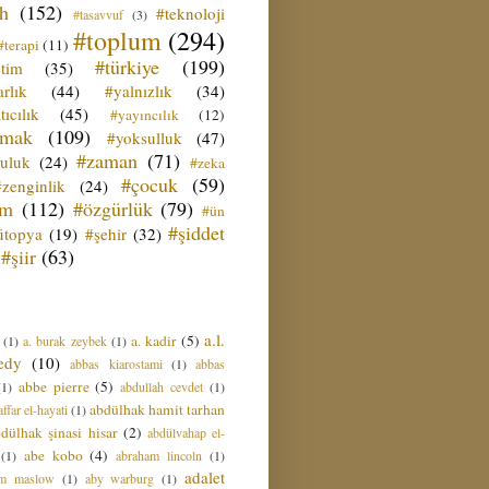
ih
(152)
#teknoloji
#tasavvuf
(3)
#toplum
(294)
#terapi
(11)
#türkiye
(199)
etim
(35)
rlık
(44)
#yalnızlık
(34)
tıcılık
(45)
#yayıncılık
(12)
zmak
(109)
#yoksulluk
(47)
#zaman
(71)
culuk
(24)
#zeka
#çocuk
(59)
#zenginlik
(24)
üm
(112)
#özgürlük
(79)
#ün
#şiddet
ütopya
(19)
#şehir
(32)
#şiir
(63)
a.l.
a. kadir
(5)
(1)
a. burak zeybek
(1)
edy
(10)
abbas kiarostami
(1)
abbas
abbe pierre
(5)
(1)
abdullah cevdet
(1)
abdülhak hamit tarhan
ffar el-hayati
(1)
dülhak şinasi hisar
(2)
abdülvahap el-
abe kobo
(4)
(1)
abraham lincoln
(1)
adalet
am maslow
(1)
aby warburg
(1)