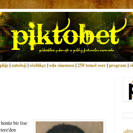
plığı
|
antoloji
|
sözlükçe
|
oda sineması
|
250 temel eser
|
program
|
o
henüz bir lise
ltere'den
.alty