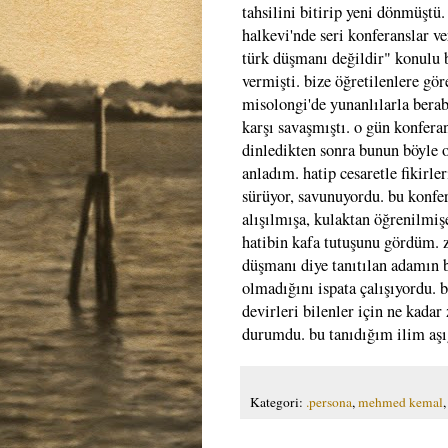
tahsilini bitirip yeni dönmüştü
halkevi'nde seri konferanslar ve
türk düşmanı değildir" konulu 
vermişti. bize öğretilenlere gör
misolongi'de yunanlılarla berab
karşı savaşmıştı. o gün konfera
dinledikten sonra bunun böyle 
anladım. hatip cesaretle fikirler
sürüyor, savunuyordu. bu konfe
alışılmışa, kulaktan öğrenilmiş
hatibin kafa tutuşunu gördüm. z
düşmanı diye tanıtılan adamın 
olmadığını ispata çalışıyordu. 
devirleri bilenler için ne kadar 
durumdu. bu tanıdığım ilim aşı
Kategori:
.persona
,
mehmed kemal