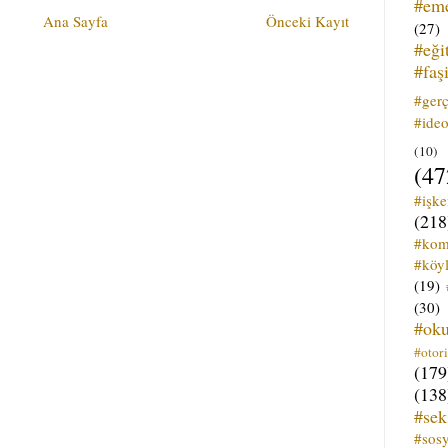
#em
Ana Sayfa
Önceki Kayıt
(27)
#eği
#faş
#ger
#ideo
(10)
(47
#işk
(218
#kom
#köyl
(19)
(30)
#ok
#otori
(179
(138
#sek
#sos