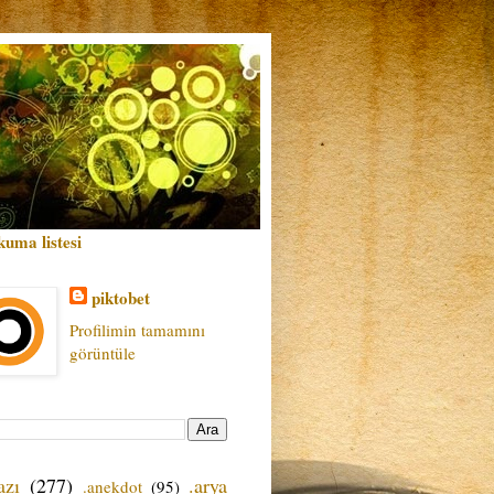
kuma listesi
piktobet
Profilimin tamamını
görüntüle
azı
(277)
.arya
.anekdot
(95)