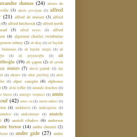
lexandre dumas
(24)
alexis de
alfred
ville
(3)
alexis govciyan
(1)
r
(21)
alfred de musset
(3)
alfred
n
(5)
alfred hitchcock
(2)
alfred north
head
(5)
alfred
alfred noyes
(1)
son
(4)
algernon charles swinburne
gernon sidney
(2)
ali akay
(1)
ali baydak
i bulunmaz
(1)
ali haydar nergis
(1)
ali
ali
ğlu
(1)
ali poyrazoğlu
(1)
üllüoğlu
(19)
ali çapan
(2)
ali şeriati
lice munro
(7)
alison gopnik
(1)
aliş
ğlu
(1)
alkaios
(1)
allen ginsberg
(1)
alois
alper canıgüz
(6)
alphonse
der
(1)
t
(3)
alvin toffler
(1)
amanda donohoe
(1)
amin
e bierce
(1)
amerigo vespucci
(1)
ouf
(42)
amos oz
(1)
amotz zahavi
(1)
 nin
(4)
anakharsis
(1)
anaksagoras
(1)
anatole
mandros
(1)
anaksimenes
(1)
e
(8)
anatoli ribakov
(6)
andersen
ndre breton
(14)
andre chenier
(2)
andre gide
(27)
andre
dacier
(1)