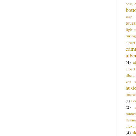
bosque
bott
sage
toura
light
turing
alber
cam
albe
(4)
a
albert
alberto
von wa
huxl
amenab
(1)
ale
(2)
manz
flemin
alexa
a
(4)