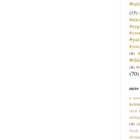
#tar
(15)
#tük
#uyga
#yara
#ya
#yol
(8)
#öl
#
(8)
(70)
DİZİN
a. aşıcı
kenn
sayar
abdülga
(4)
ab
beyati
abrah