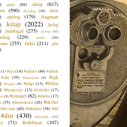
)
.detay
(617)
.arşiv
(88)
not
(590)
.dize
.diyalog
(49)
)
.epilog
(179)
.fragman
.kitap
(2022)
)
.kolaj
)
.madrigal
(275)
.mektup
(47)
nolog
(229)
.nedir
(49)
sona
(255)
.öykü
(211)
.şiir
)
#acı
(14)
#adalet
(46)
#ahlak
(11)
#aşk
#aile
(39)
#anarşizm
(6)
)
#bilim
#bilgi
(13)
#başarı
(9)
)
#burjuvazi
(13)
#cehalet
(17)
#cinayet
(62)
#darbe
(17)
et
(9)
#devlet
a
(35)
#demokrasi
(26)
#devrim
(40)
#diktatör
(36)
#dil
#din
(430)
#dostluk
(11)
ğa
(71)
#edebiyat
(107)