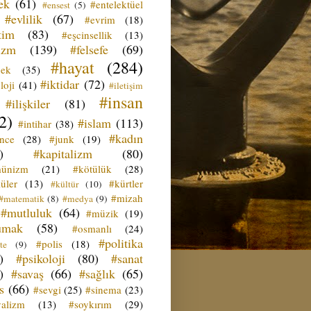
ek
(61)
#entelektüel
#ensest
(5)
#evlilik
(67)
#evrim
(18)
tim
(83)
#eşcinsellik
(13)
izm
(139)
#felsefe
(69)
#hayat
(284)
çek
(35)
#iktidar
(72)
loji
(41)
#iletişim
#insan
#ilişkiler
(81)
2)
#islam
(113)
#intihar
(38)
#kadın
ence
(28)
#junk
(19)
)
#kapitalizm
(80)
ünizm
(21)
#kötülük
(28)
üler
(13)
#kürtler
#kültür
(10)
#mizah
#matematik
(8)
#medya
(9)
#mutluluk
(64)
#müzik
(19)
umak
(58)
#osmanlı
(24)
#politika
#polis
(18)
te
(9)
)
#psikoloji
(80)
#sanat
)
#savaş
(66)
#sağlık
(65)
s
(66)
#sevgi
(25)
#sinema
(23)
yalizm
(13)
#soykırım
(29)