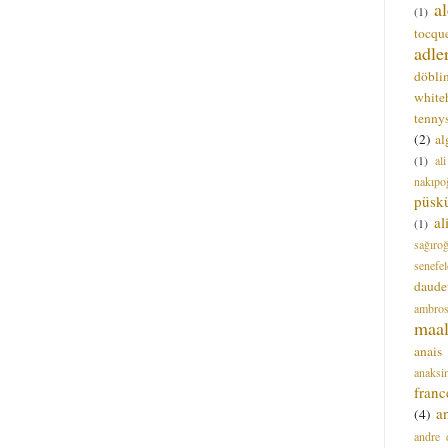
a
(1)
tocque
adle
döbli
white
tenny
(2)
al
(1)
al
nakıpo
püsk
a
(1)
sağıro
senefel
daude
ambros
maal
anais
anaksi
franc
a
(4)
andre 