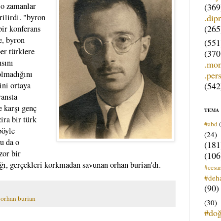
. o zamanlar
(369
.dip
rilirdi. "byron
(265
bir konferans
e, byron
(551
er türklere
(370
nsını
.mo
olmadığını
.per
(542
ini ortaya
ransta
e karşı genç
TEMA
ira bir türk
#abd
böyle
(24)
bu da o
(181
zor bir
(106
ğı, gerçekleri korkmadan savunan orhan burian'dı.
#cesar
#deh
(90)
,
orhan burian
(30)
#do