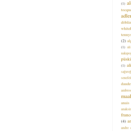
a
(1)
tocque
adle
döbli
white
tenny
(2)
al
(1)
al
nakıpo
püsk
a
(1)
sağıro
senefel
daude
ambros
maal
anais
anaksi
franc
a
(4)
andre 