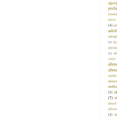
ağao
phill
chami
adıvar
(4)
ad
adol
adolph
(1)
afş
christ
a
(1)
cemal
ahm
ahm
müftüo
ahmet
mitha
a
(5)
(7)
a
ahmad
akhena
a
(2)