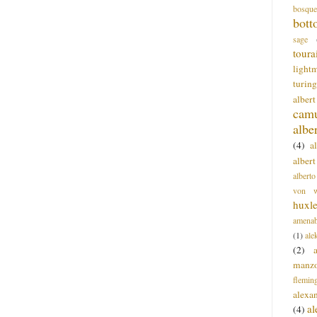
bosque
bott
sage
toura
light
turing
alber
cam
albe
(4)
a
albert
alberto
von wa
huxl
amenab
(1)
ale
(2)
manz
flemin
alexa
a
(4)