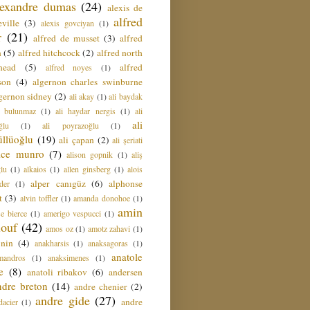
lexandre dumas
(24)
alexis de
alfred
ville
(3)
alexis govciyan
(1)
r
(21)
alfred de musset
(3)
alfred
n
(5)
alfred hitchcock
(2)
alfred north
head
(5)
alfred
alfred noyes
(1)
son
(4)
algernon charles swinburne
gernon sidney
(2)
ali akay
(1)
ali baydak
i bulunmaz
(1)
ali haydar nergis
(1)
ali
ali
ğlu
(1)
ali poyrazoğlu
(1)
üllüoğlu
(19)
ali çapan
(2)
ali şeriati
lice munro
(7)
alison gopnik
(1)
aliş
ğlu
(1)
alkaios
(1)
allen ginsberg
(1)
alois
alper canıgüz
(6)
alphonse
der
(1)
t
(3)
alvin toffler
(1)
amanda donohoe
(1)
amin
e bierce
(1)
amerigo vespucci
(1)
ouf
(42)
amos oz
(1)
amotz zahavi
(1)
 nin
(4)
anakharsis
(1)
anaksagoras
(1)
anatole
mandros
(1)
anaksimenes
(1)
e
(8)
anatoli ribakov
(6)
andersen
ndre breton
(14)
andre chenier
(2)
andre gide
(27)
andre
dacier
(1)