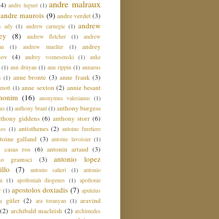
andre malraux
(4)
andre luguet
(1)
andre maurois
(9)
andre verdet
(3)
andrew
s ady
(1)
andrew carnegie
(1)
ey
(8)
andrew fletcher
(1)
andrew
andrey
an
(1)
andrew mueller
(1)
nov
(4)
andrey voznesenski
(1)
anke
(1)
ann druyan
(1)
ann rippin
(1)
annaeus
anne bronte
(3)
anne frank
(3)
s
(1)
anne sexton
(2)
annie besant
amott
(1)
nonim
(16)
anonymus valesianus
(1)
anthony burgess
us
(1)
anthony brant
(1)
nthony giddens
(6)
anthony storr
(6)
antisthenes
(2)
nos
(1)
antoine furetiere
toine galland
(3)
antoine lavoisier
(1)
i casas ros
(6)
antonin artaud
(3)
antonio lopez
io gramsci
(3)
llo
(7)
antonio salieri
(1)
antonio
hi
(1)
apollonialı diogenes
(1)
apollonie
apostolos doxiadis
(7)
r
(1)
apuleius
a güler
(2)
aravind
ara toranyan
(1)
(2)
archibald macleish
(2)
archimedes