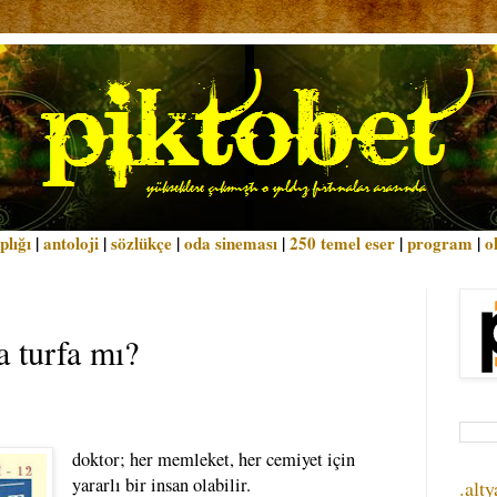
plığı
|
antoloji
|
sözlükçe
|
oda sineması
|
250 temel eser
|
program
|
o
a turfa mı?
doktor; her memleket, her cemiyet için
yararlı bir insan olabilir.
.alty