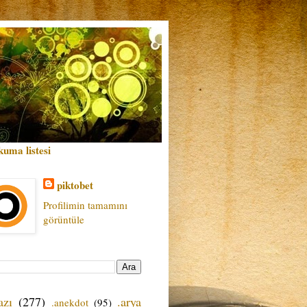
kuma listesi
piktobet
Profilimin tamamını
görüntüle
azı
(277)
.arya
.anekdot
(95)