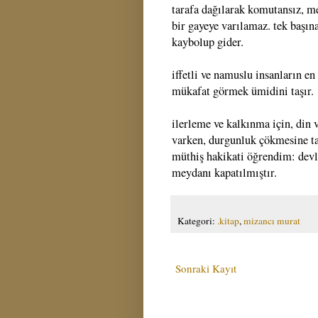
tarafa dağılarak komutansız, mer
bir gayeye varılamaz. tek başın
kaybolup gider.
iffetli ve namuslu insanların en
mükafat görmek ümidini taşır.
ilerleme ve kalkınma için, din v
varken, durgunluk çökmesine t
müthiş hakikati öğrendim: devle
meydanı kapatılmıştır.
Kategori:
.kitap
,
mizancı murat
Sonraki Kayıt