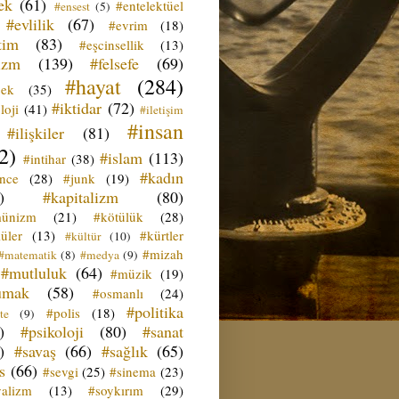
ek
(61)
#entelektüel
#ensest
(5)
#evlilik
(67)
#evrim
(18)
tim
(83)
#eşcinsellik
(13)
izm
(139)
#felsefe
(69)
#hayat
(284)
çek
(35)
#iktidar
(72)
loji
(41)
#iletişim
#insan
#ilişkiler
(81)
2)
#islam
(113)
#intihar
(38)
#kadın
ence
(28)
#junk
(19)
)
#kapitalizm
(80)
ünizm
(21)
#kötülük
(28)
üler
(13)
#kürtler
#kültür
(10)
#mizah
#matematik
(8)
#medya
(9)
#mutluluk
(64)
#müzik
(19)
umak
(58)
#osmanlı
(24)
#politika
#polis
(18)
te
(9)
)
#psikoloji
(80)
#sanat
)
#savaş
(66)
#sağlık
(65)
s
(66)
#sevgi
(25)
#sinema
(23)
yalizm
(13)
#soykırım
(29)