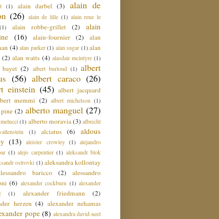
alain de
alain darbel
(3)
t
(1)
on
(26)
alain de lille
(1)
alain rene le
alain
alain robbe-grillet
(2)
(1)
ine
(16)
alain-fournier
(2)
alan
man
(4)
alan
alan parker
(1)
alan sugar
(1)
(2)
alan watts
(4)
alasdair mcintyre
(1)
albert
t bayet
(2)
albert burloud
(1)
us
(56)
albert caraco
(26)
rt einstein
(45)
albert jacquard
lbert memmi
(2)
albert michelson
(1)
alberto manguel
(27)
 pine
(2)
alberto moravia
(3)
 melucci
(1)
albrecht
aldous
alciatus
(6)
llenstein
(1)
ey
(13)
aleister crowley
(1)
alejandro
ar
(1)
alejo carpentier
(1)
aleksandr blok
aleksandra kollontay
ksandr ostrovki
(1)
alessandro baricco
(2)
alessandro
oni
(6)
alexander cockburn
(1)
alexander
alexander friedmann
(2)
g
(1)
nder herzen
(4)
alexander nehamas
lexander pope
(8)
alexandra david-neel