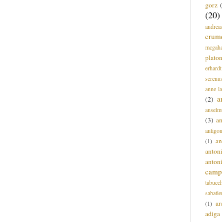
gorz
(20)
andrea
crum
mcgah
plato
erhardt
serenu
anne l
a
(2)
anselm
(3)
a
antigo
an
(1)
anton
anton
campi
tabucc
sabatie
ar
(1)
adiga