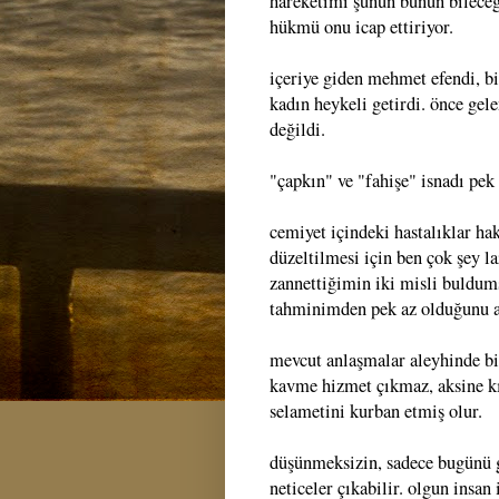
hareketimi şunun bunun bilece
hükmü onu icap ettiriyor.
içeriye giden mehmet efendi, bi
kadın heykeli getirdi. önce gele
değildi.
"çapkın" ve "fahişe" isnadı pek 
cemiyet içindeki hastalıklar h
düzeltilmesi için ben çok şey 
zannettiğimin iki misli buldums
tahminimden pek az olduğunu 
mevcut anlaşmalar aleyhinde bir
kavme hizmet çıkmaz, aksine kı
selametini kurban etmiş olur.
düşünmeksizin, sadece bugünü 
neticeler çıkabilir. olgun insa