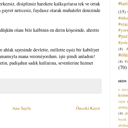
#tar
kezsiz, disiplinsiz harekete kalkışırlarsa tek ve ortak
a gayret neticesiz, faydasız olarak muhalefet denizinde
(15)
#tük
#uyga
#yara
 düşkün olanı bile kalbinin en derin köşesinde, ahrette
#ya
#yol
(8)
e ahlak sayesinde devlette, millette eşsiz bir kabiliyet
#öl
amamıyla mana veremiyordum. işte şimdi anladım!
#
(8)
tin, padişahın sadık kullarına, sevenlerine hizmet
(70)
DİZİN
a. aşıcı
kenn
sayar
abdülga
Ana Sayfa
Önceki Kayıt
(4)
ab
beyati
abrah