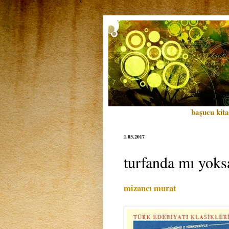
başucu kita
1.03.2017
turfanda mı yoks
mizancı murat