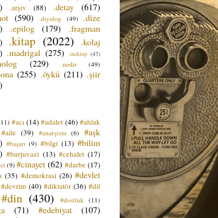
)
.detay
(617)
.arşiv
(88)
not
(590)
.dize
.diyalog
(49)
)
.epilog
(179)
.fragman
.kitap
(2022)
)
.kolaj
)
.madrigal
(275)
.mektup
(47)
nolog
(229)
.nedir
(49)
sona
(255)
.öykü
(211)
.şiir
)
#acı
(14)
#adalet
(46)
#ahlak
(11)
#aşk
#aile
(39)
#anarşizm
(6)
)
#bilim
#bilgi
(13)
#başarı
(9)
)
#burjuvazi
(13)
#cehalet
(17)
#cinayet
(62)
#darbe
(17)
et
(9)
#devlet
a
(35)
#demokrasi
(26)
#devrim
(40)
#diktatör
(36)
#dil
#din
(430)
#dostluk
(11)
ğa
(71)
#edebiyat
(107)