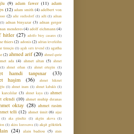
ğlu
(9)
adam fawer
(11)
adam
ips
(12)
adam smith
(4)
adelbert von
sso
(2)
adie suehsdorf
(1)
adli
(1)
adnan
adnan binyazar
(3)
adnan gerger
(1)
nan menderes
(4)
adolf eichmann
(4)
f hitler
(27)
adolfo bioy casares
(1)
e thiers
(2)
adonis
(2)
adrian leverkühn
agatha
ar timuçin
(1)
agah sırrı levend
(1)
ahmed arif
(20)
ie
(2)
ahmed qurie
hmet ada
(4)
ahmet altan
(5)
ahmet
(1)
ahmet erhan
(1)
ahmet ertegün
(1)
et hamdi tanpınar
(33)
et haşim
(36)
ahmet hikmet
ğlu
(1)
ahmet inam
(1)
ahmet kabaklı
(1)
ahmet
 karcılılar
(3)
ahmet kaya
(1)
t efendi
(10)
ahmet muhip dıranas
hmet oktay
(28)
ahmet rasim
hmet telli
(12)
ahmet ümit
(6)
aijaz
(1)
aka gündüz
(1)
akgün akova
(1)
akşit göktürk
ton
(1)
akira kurosawa
(1)
lain
(24)
alain badiou
(5)
alain