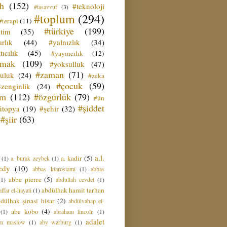
ih
(152)
#teknoloji
#tasavvuf
(3)
#toplum
(294)
#terapi
(11)
#türkiye
(199)
etim
(35)
rlık
(44)
#yalnızlık
(34)
tıcılık
(45)
#yayıncılık
(12)
zmak
(109)
#yoksulluk
(47)
#zaman
(71)
culuk
(24)
#zeka
#çocuk
(59)
#zenginlik
(24)
üm
(112)
#özgürlük
(79)
#ün
#şiddet
ütopya
(19)
#şehir
(32)
#şiir
(63)
a.l.
a. kadir
(5)
(1)
a. burak zeybek
(1)
edy
(10)
abbas kiarostami
(1)
abbas
abbe pierre
(5)
(1)
abdullah cevdet
(1)
abdülhak hamit tarhan
ffar el-hayati
(1)
dülhak şinasi hisar
(2)
abdülvahap el-
abe kobo
(4)
(1)
abraham lincoln
(1)
adalet
am maslow
(1)
aby warburg
(1)