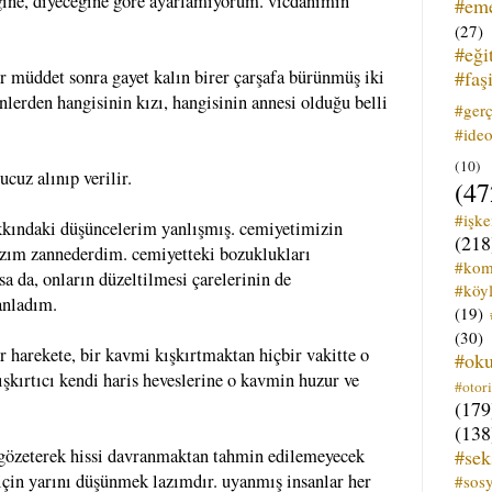
ğine, diyeceğine göre ayarlamıyorum. vicdanımın
#em
(27)
#eği
#faş
r müddet sonra gayet kalın birer çarşafa bürünmüş iki
nlerden hangisinin kızı, hangisinin annesi olduğu belli
#ger
#ideo
(10)
ucuz alınıp verilir.
(47
#işk
akkındaki düşüncelerim yanlışmış. cemiyetimizin
(218
lazım zannederdim. cemiyetteki bozuklukları
#kom
a da, onların düzeltilmesi çarelerinin de
#köyl
anladım.
(19)
(30)
 harekete, bir kavmi kışkırtmaktan hiçbir vakitte o
#ok
şkırtıcı kendi haris heveslerine o kavmin huzur ve
#otori
(179
(138
#sek
gözeterek hissi davranmaktan tahmin edilemeyecek
n için yarını düşünmek lazımdır. uyanmış insanlar her
#sos