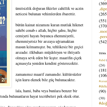
(369
.dip
ümitsizlik doğuran fikirler cahillik ve aczin
(265
neticesi bulunan vehimlerden ibarettir.
(551
bütün kainat nizamını kuran mutlak hikmet
(370
sahibi cenab-ı allah, hiçbir şahsı, hiçbir
.mo
cemiyeti hayatı boyunca ehemmiyetli,
.per
(542
ehemmiyetsiz bir arızaya uğramaktan
masun kılmamıştır. bu, tehlikesiz bir geçici
arızadır. ilkbaharı müjdeleyen ve ihtiyatlı
TEMA
olmaya sevk eden bir kıştır. maarifin çiçek
#abd
açmasıyla yeniden kendini gösterecektir.
(24)
(181
zamanımız maarif zamanıdır. kültürsüzler
(106
için kuru ekmek bile güç bulunacaktır.
#cesar
#deh
(90)
lala, hami, baba veya bunlara benzer bir
ında bulunanların hayat tecrübeleri pek eksik olur.
(30)
#do