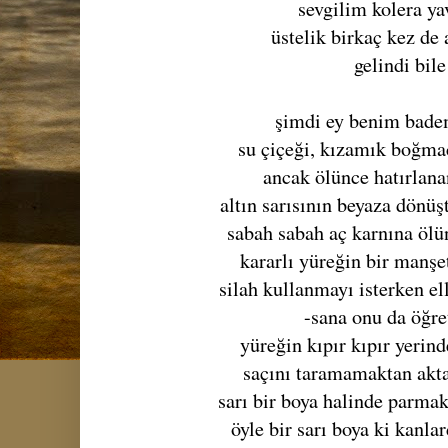
sevgilim kolera ya
üstelik birkaç kez de 
gelindi bile
şimdi ey benim bad
su çiçeği, kızamık boğm
ancak ölünce hatırlana
altın sarısının beyaza dönü
sabah sabah aç karnına ölü
kararlı yüreğin bir manşe
silah kullanmayı isterken el
-sana onu da öğre
yüreğin kıpır kıpır yeri
saçını taramamaktan akta
sarı bir boya halinde parmak
öyle bir sarı boya ki kanl