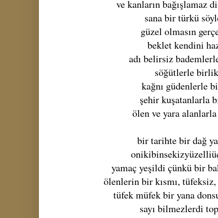
ve kanların bağışlamaz di
sana bir türkü söy
güzel olmasın gerç
beklet kendini ha
adı belirsiz bademlerle
söğütlerle birli
kağnı güdenlerle bi
şehir kuşatanlarla b
ölen ve yara alanlarla
bir tarihte bir dağ 
onikibinsekizyüzelliü
yamaç yeşildi çünkü bir ba
ölenlerin bir kısmı, tüfeksiz,
tüfek müfek bir yana dons
sayı bilmezlerdi to