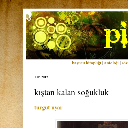
başucu kitaplığı
|
antoloji
|
söz
1.03.2017
kıştan kalan soğukluk
turgut uyar