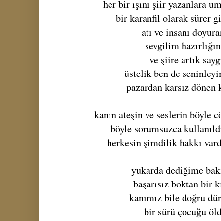
her bir ışını şiir yazanlara u
bir karanfil olarak sürer g
atı ve insanı doyur
sevgilim hazırlığı
ve şiire artık say
üstelik ben de seninley
pazardan karsız dönen k
kanın ateşin ve seslerin böyle 
böyle sorumsuzca kullanıld
herkesin şimdilik hakkı var
yukarda dediğime bak
başarısız boktan bir k
kanımız bile doğru dü
bir sürü çocuğu öl