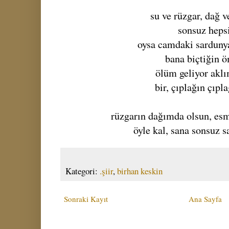
su ve rüzgar, dağ 
sonsuz heps
oysa camdaki sardunya
bana biçtiğin 
ölüm geliyor aklı
bir, çıplağın çıp
rüzgarın dağımda olsun, es
öyle kal, sana sonsuz 
Kategori:
.şiir
,
birhan keskin
Sonraki Kayıt
Ana Sayfa