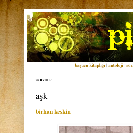
başucu kitaplığı
|
antoloji
|
söz
28.03.2017
aşk
birhan keskin