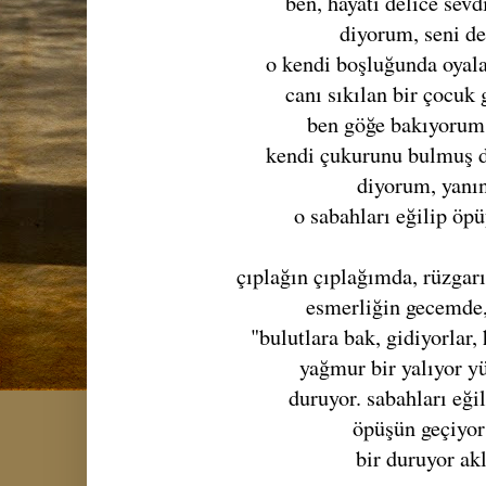
ben, hayatı delice sev
diyorum, seni de
o kendi boşluğunda oyal
canı sıkılan bir çocuk
ben göğe bakıyorum
kendi çukurunu bulmuş 
diyorum, yanı
o sabahları eğilip öp
çıplağın çıplağımda, rüzgar
esmerliğin gecemde,
"bulutlara bak, gidiyorlar,
yağmur bir yalıyor y
duruyor. sabahları eğ
öpüşün geçiyor
bir duruyor ak