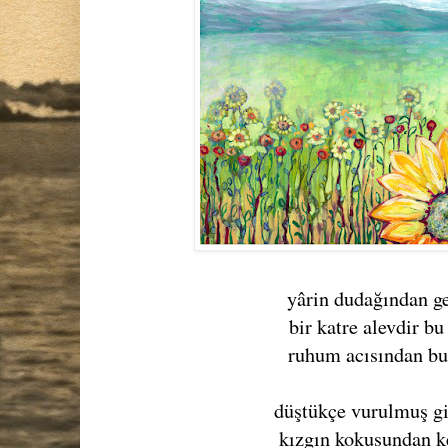
yârin dudağından ge
bir katre alevdir bu
ruhum acısından bu
düştükçe vurulmuş gi
kızgın kokusundan k