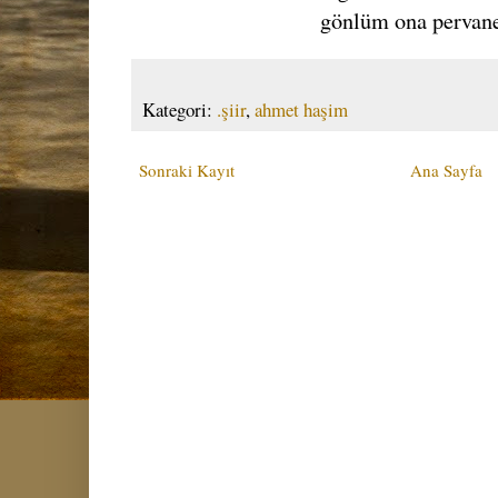
gönlüm ona pervane
Kategori:
.şiir
,
ahmet haşim
Sonraki Kayıt
Ana Sayfa