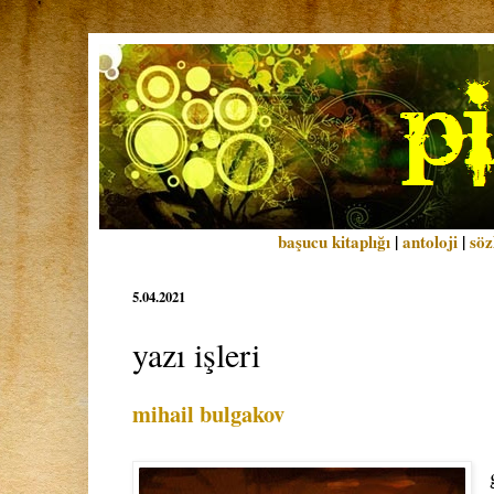
başucu kitaplığı
|
antoloji
|
söz
5.04.2021
yazı işleri
mihail bulgakov