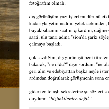
fotoğrafım olmalı.
dış görünüşüm yazı işleri müdürünü etk
kadarıyla yetinmedim. yelek cebimden, 
büyükbabamın saatini çıkardım, düğmesi
saati, ulu tanrı adına "sion'da şarkı söyl
çalmaya başladı.
çok sevdiğim, dış görünüşü beni titreten
bakarak, "ne oldu?" diye sordum. "ne ola
geri alın ve edebiyattan başka neyle iste
ardından doğrularak görüşmenin sona erd
giderken telaşlı sekreterine şu sözleri sö
"bizimkilerden değil."
duydum: