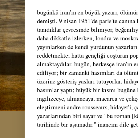
bugünkü iran'ın en büyük yazarı, ölümün
demişti. 9 nisan 1951'de paris'te canına 
tanıdıklar çevresinde biliniyor, beğenili
daha dikkatle izlerken, londra ve mosko
yayınlarken de kendi yurdunun yazarları 
reddetmekte; hatta gençliği coşturan pop
almaktaydılar. bugün, herkesçe iran'ın e
ediliyor; bir zamanki hasımları da ölüm
üzerine gösteriş yasları tutuyorlar. hiday
basımlar yaptı; büyük bir kısmı bugüne k
ingilizceye, almancaya, macarca ve çekçe
eleştirmeni andre rousseaux, hidayet'i, 
yazarlarından biri sayar ve "bu roman [k
tarihinde bir aşamadır." inancını dile geti