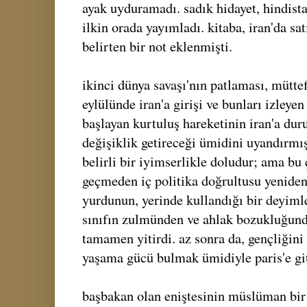
ayak uyduramadı. sadık hidayet, hindistan
ilkin orada yayımladı. kitaba, iran'da sa
belirten bir not eklenmişti.
ikinci dünya savaşı'nın patlaması, müttef
eylülünde iran'a girişi ve bunları izleyen
başlayan kurtuluş hareketinin iran'a dur
değişiklik getireceği ümidini uyandırmışt
belirli bir iyimserlikle doludur; ama b
geçmeden iç politika doğrultusu yeniden 
yurdunun, yerinde kullandığı bir deyiml
sınıfın zulmünden ve ahlak bozukluğund
tamamen yitirdi. az sonra da, gençliğini 
yaşama gücü bulmak ümidiyle paris'e git
başbakan olan eniştesinin müslüman bir