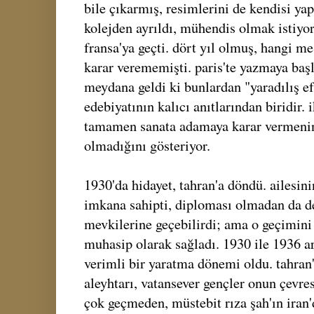
bile çıkarmış, resimlerini de kendisi ya
kolejden ayrıldı, mühendis olmak istiyord
fransa'ya geçti. dört yıl olmuş, hangi m
karar verememişti. paris'te yazmaya başla
meydana geldi ki bunlardan "yaradılış ef
edebiyatının kalıcı anıtlarından biridir. 
tamamen sanata adamaya karar vermenin
olmadığını gösteriyor.
1930'da hidayet, tahran'a döndü. ailesini
imkana sahipti, diploması olmadan da d
mevkilerine geçebilirdi; ama o geçimini s
muhasip olarak sağladı. 1930 ile 1936 ara
verimli bir yaratma dönemi oldu. tahran
aleyhtarı, vatansever gençler onun çevres
çok geçmeden, müstebit rıza şah'ın iran'd