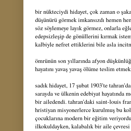
bir nükteciydi hidayet, çok zaman o şak
düşünürü görmek imkansızdı hemen heme
söz söylemeye layık görmez, onlarla eğl
edepsizleşip de gönüllerini kırmak istem
kalbiyle nefret ettiklerini bile asla inci
ömrünün son yıllarında afyon düşkünlüğü
hayatını yavaş yavaş ölüme teslim etmek 
sadık hidayet, 17 şubat 1903'te tahran'd
sarayda ve ülkenin edebiyat hayatında me
bir ailedendi. tahran'daki saint-louis fr
hristiyan misyonerlerce kurulmuş bu kole
çocuklarına modern bir eğitim veriyordu
ilkokuldayken, kalabalık bir aile çevresi 