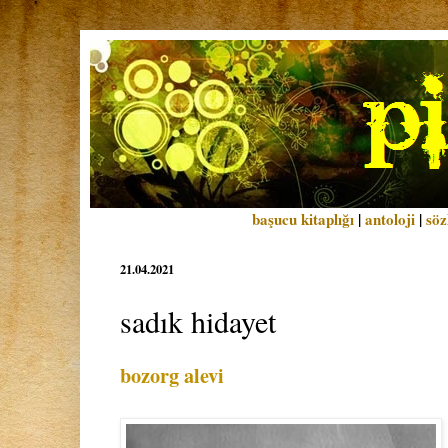
başucu kitaplığı
|
antoloji
|
söz
21.04.2021
sadık hidayet
bozorg alevi