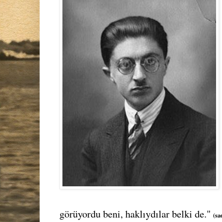
görüyordu beni, haklıydılar belki de."
(sa