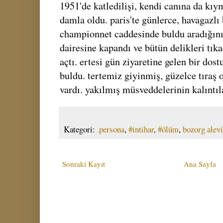
1951'de katledilişi, kendi canına da kıym
damla oldu. paris'te günlerce, havagazlı
championnet caddesinde buldu aradığını
dairesine kapandı ve bütün delikleri tı
açtı. ertesi gün ziyaretine gelen bir dos
buldu. tertemiz giyinmiş, güzelce tıraş 
vardı. yakılmış müsveddelerinin kalıntıl
Kategori:
.persona
,
#intihar
,
#ölüm
,
bozorg alevi
Sonraki Kayıt
Ana Sayfa