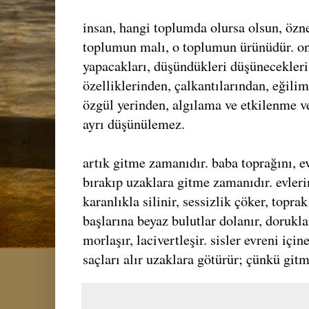
insan, hangi toplumda olursa olsun, özne
toplumun malı, o toplumun ürünüdür. onu
yapacakları, düşündükleri düşünecekler
özelliklerinden, çalkantılarından, eğilim
özgül yerinden, algılama ve etkilenme v
ayrı düşünülemez.
artık gitme zamanıdır. baba toprağını, e
bırakıp uzaklara gitme zamanıdır. evlerin
karanlıkla silinir, sessizlik çöker, topr
başlarına beyaz bulutlar dolanır, dorukla
morlaşır, lacivertleşir. sisler evreni içine
saçları alır uzaklara götürür; çünkü git