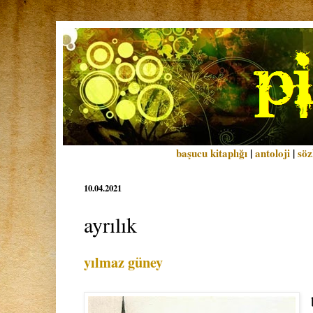
başucu kitaplığı
|
antoloji
|
söz
10.04.2021
ayrılık
yılmaz güney