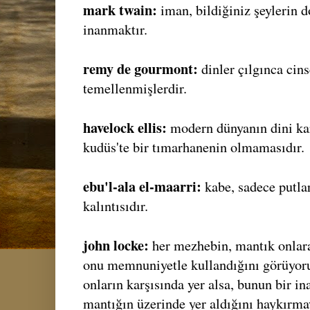
mark twain:
iman, bildiğiniz şeylerin 
inanmaktır.
remy de gourmont:
dinler çılgınca cin
temellenmişlerdir.
havelock ellis:
modern dünyanın dini kar
kudüs'te bir tımarhanenin olmamasıdır.
ebu'l-ala el-maarri:
kabe, sadece putla
kalıntısıdır.
john locke:
her mezhebin, mantık onlara
onu memnuniyetle kullandığını görüyor
onların karşısında yer alsa, bunun bir i
mantığın üzerinde yer aldığını haykırmay