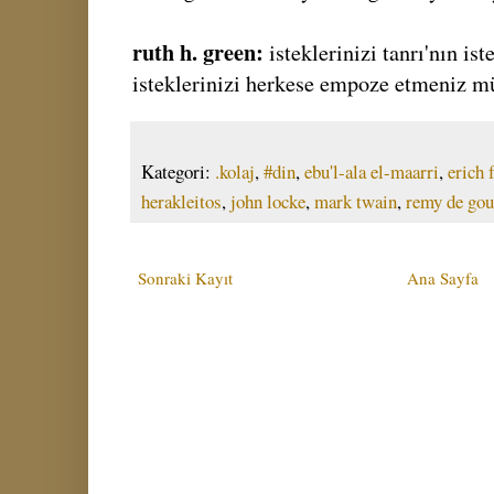
ruth h. green:
isteklerinizi tanrı'nın is
isteklerinizi herkese empoze etmeniz 
Kategori:
.kolaj
,
#din
,
ebu'l-ala el-maarri
,
erich
herakleitos
,
john locke
,
mark twain
,
remy de go
Sonraki Kayıt
Ana Sayfa