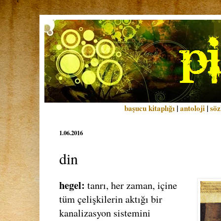
başucu kitaplığı
|
antoloji
|
söz
1.06.2016
din
hegel:
tanrı, her zaman, içine
tüm çelişkilerin aktığı bir
kanalizasyon sistemini