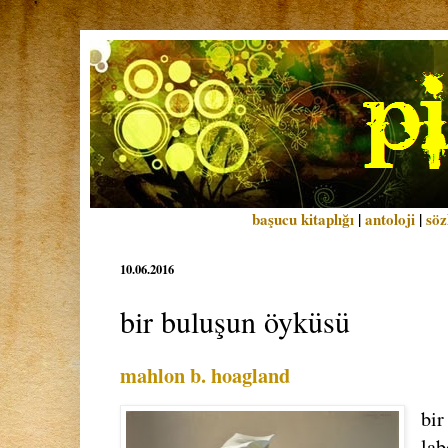
başucu kitaplığı
|
antoloji
|
söz
10.06.2016
bir buluşun öyküsü
mahlon b. hoagland
bir
lab