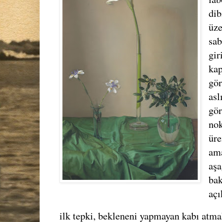
dib
üze
sab
gir
kap
gör
asl
gör
nok
üre
ama
aşa
bak
açı
ilk tepki, bekleneni yapmayan kabı atm