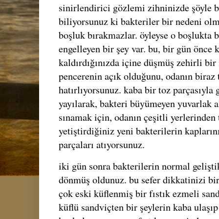
sinirlendirici gözlemi zihninizde şöyle b
biliyorsunuz ki bakteriler bir nedeni ol
boşluk bırakmazlar. öyleyse o boşlukta 
engelleyen bir şey var. bu, bir gün önce 
kaldırdığınızda içine düşmüş zehirli bir
pencerenin açık olduğunu, odanın biraz
hatırlıyorsunuz. kaba bir toz parçasıyla 
yayılarak, bakteri büyümeyen yuvarlak ala
sınamak için, odanın çeşitli yerlerinden 
yetiştirdiğiniz yeni bakterilerin kapların
parçaları atıyorsunuz.
iki gün sonra bakterilerin normal gelişti
dönmüş oldunuz. bu sefer dikkatinizi bir
çok eski küflenmiş bir fıstık ezmeli san
küflü sandviçten bir şeylerin kaba ulaşıp