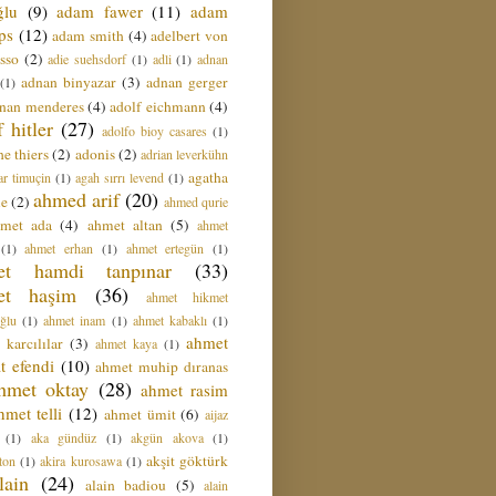
ğlu
(9)
adam fawer
(11)
adam
ips
(12)
adam smith
(4)
adelbert von
sso
(2)
adie suehsdorf
(1)
adli
(1)
adnan
adnan binyazar
(3)
adnan gerger
(1)
nan menderes
(4)
adolf eichmann
(4)
f hitler
(27)
adolfo bioy casares
(1)
e thiers
(2)
adonis
(2)
adrian leverkühn
agatha
ar timuçin
(1)
agah sırrı levend
(1)
ahmed arif
(20)
ie
(2)
ahmed qurie
hmet ada
(4)
ahmet altan
(5)
ahmet
(1)
ahmet erhan
(1)
ahmet ertegün
(1)
et hamdi tanpınar
(33)
et haşim
(36)
ahmet hikmet
ğlu
(1)
ahmet inam
(1)
ahmet kabaklı
(1)
ahmet
 karcılılar
(3)
ahmet kaya
(1)
t efendi
(10)
ahmet muhip dıranas
hmet oktay
(28)
ahmet rasim
hmet telli
(12)
ahmet ümit
(6)
aijaz
(1)
aka gündüz
(1)
akgün akova
(1)
akşit göktürk
ton
(1)
akira kurosawa
(1)
lain
(24)
alain badiou
(5)
alain