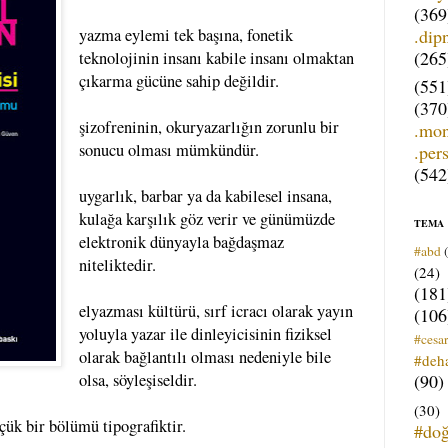
(369
.dip
yazma eylemi tek başına, fonetik
(265
teknolojinin insanı kabile insanı olmaktan
çıkarma gücüne sahip değildir.
(551
(370
şizofreninin, okuryazarlığın zorunlu bir
.mo
sonucu olması mümkündür.
.per
(542
uygarlık, barbar ya da kabilesel insana,
kulağa karşılık göz verir ve günümüzde
TEMA
elektronik dünyayla bağdaşmaz
#abd
niteliktedir.
(24)
(181
elyazması kültürü, sırf icracı olarak yayın
(106
yoluyla yazar ile dinleyicisinin fiziksel
#cesar
olarak bağlantılı olması nedeniyle bile
#deh
(90)
olsa, söyleşiseldir.
(30)
çük bir bölümü tipografiktir.
#do