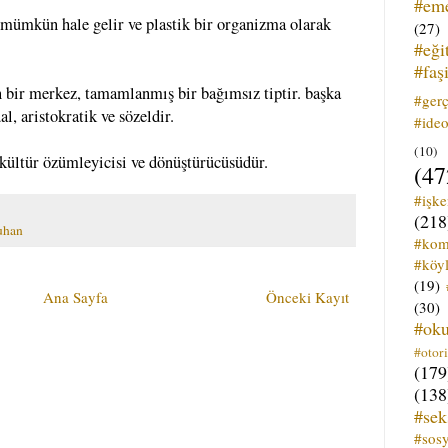
#em
le mümkün hale gelir ve plastik bir organizma olarak
(27)
#eği
#faş
n bir merkez, tamamlanmış bir bağımsız tiptir. başka
#ger
al, aristokratik ve sözeldir.
#ideo
(10)
r kültür özümleyicisi ve dönüştürücüsüdür.
(47
#işk
(218
uhan
#kom
#köyl
(19)
Ana Sayfa
Önceki Kayıt
(30)
#ok
#otori
(179
(138
#sek
#sos