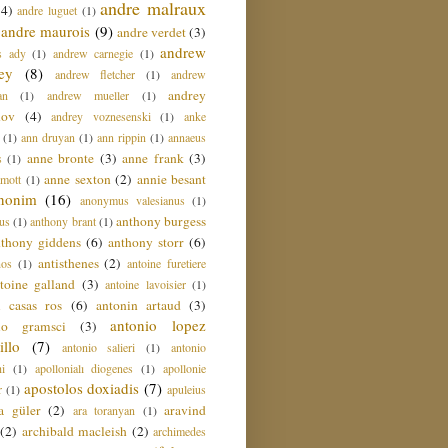
andre malraux
(4)
andre luguet
(1)
andre maurois
(9)
andre verdet
(3)
andrew
s ady
(1)
andrew carnegie
(1)
ey
(8)
andrew fletcher
(1)
andrew
andrey
an
(1)
andrew mueller
(1)
nov
(4)
andrey voznesenski
(1)
anke
(1)
ann druyan
(1)
ann rippin
(1)
annaeus
anne bronte
(3)
anne frank
(3)
s
(1)
anne sexton
(2)
annie besant
amott
(1)
nonim
(16)
anonymus valesianus
(1)
anthony burgess
us
(1)
anthony brant
(1)
nthony giddens
(6)
anthony storr
(6)
antisthenes
(2)
nos
(1)
antoine furetiere
toine galland
(3)
antoine lavoisier
(1)
i casas ros
(6)
antonin artaud
(3)
antonio lopez
io gramsci
(3)
llo
(7)
antonio salieri
(1)
antonio
hi
(1)
apollonialı diogenes
(1)
apollonie
apostolos doxiadis
(7)
r
(1)
apuleius
a güler
(2)
aravind
ara toranyan
(1)
(2)
archibald macleish
(2)
archimedes