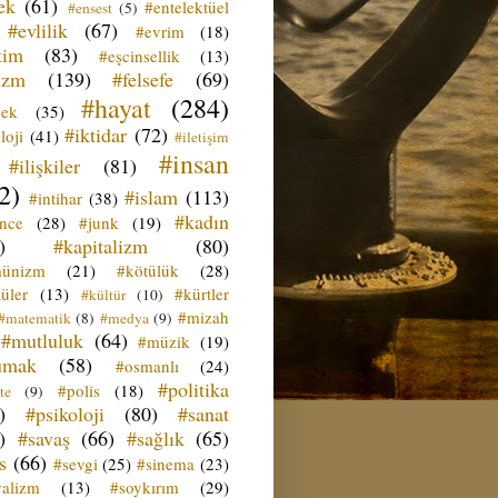
ek
(61)
#entelektüel
#ensest
(5)
#evlilik
(67)
#evrim
(18)
tim
(83)
#eşcinsellik
(13)
izm
(139)
#felsefe
(69)
#hayat
(284)
çek
(35)
#iktidar
(72)
loji
(41)
#iletişim
#insan
#ilişkiler
(81)
2)
#islam
(113)
#intihar
(38)
#kadın
ence
(28)
#junk
(19)
)
#kapitalizm
(80)
ünizm
(21)
#kötülük
(28)
üler
(13)
#kürtler
#kültür
(10)
#mizah
#matematik
(8)
#medya
(9)
#mutluluk
(64)
#müzik
(19)
umak
(58)
#osmanlı
(24)
#politika
#polis
(18)
te
(9)
)
#psikoloji
(80)
#sanat
)
#savaş
(66)
#sağlık
(65)
s
(66)
#sevgi
(25)
#sinema
(23)
yalizm
(13)
#soykırım
(29)