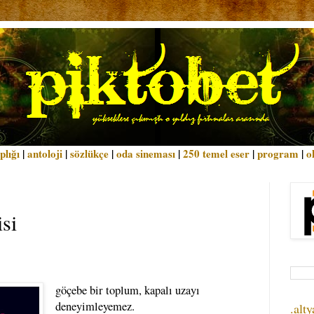
plığı
|
antoloji
|
sözlükçe
|
oda sineması
|
250 temel eser
|
program
|
o
si
göçebe bir toplum, kapalı uzayı
deneyimleyemez.
.alty