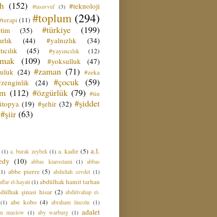
ih
(152)
#teknoloji
#tasavvuf
(3)
#toplum
(294)
#terapi
(11)
#türkiye
(199)
etim
(35)
rlık
(44)
#yalnızlık
(34)
tıcılık
(45)
#yayıncılık
(12)
zmak
(109)
#yoksulluk
(47)
#zaman
(71)
culuk
(24)
#zeka
#çocuk
(59)
#zenginlik
(24)
üm
(112)
#özgürlük
(79)
#ün
#şiddet
ütopya
(19)
#şehir
(32)
#şiir
(63)
a.l.
a. kadir
(5)
(1)
a. burak zeybek
(1)
edy
(10)
abbas kiarostami
(1)
abbas
abbe pierre
(5)
(1)
abdullah cevdet
(1)
abdülhak hamit tarhan
ffar el-hayati
(1)
dülhak şinasi hisar
(2)
abdülvahap el-
abe kobo
(4)
(1)
abraham lincoln
(1)
adalet
am maslow
(1)
aby warburg
(1)