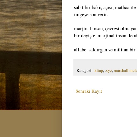
sabit bir bakış açısı, matbaa i
imgeye son verir.
marjinal insan, çevresi olmaya
bir deyişle, marjinal insan, feod
alfabe, saldırgan ve militan bi
Kategori:
.kitap
,
.xyz
,
marshall mcl
Sonraki Kayıt