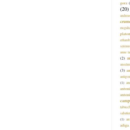
gorz
(20)
andrea
crum
mcgah
plato
erhardt
serenu
anne l
a
(2)
anselm
(3)
a
antigo
an
(1)
anton
anton
campi
tabucc
sabatie
ar
(1)
adiga