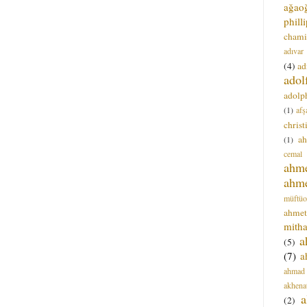
ağao
phill
chami
adıvar
(4)
ad
adol
adolph
(1)
afş
christ
a
(1)
cemal
ahm
ahm
müftüo
ahmet
mitha
a
(5)
(7)
a
ahmad
akhena
a
(2)