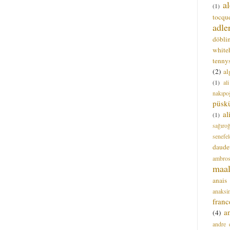
a
(1)
tocque
adle
döbli
white
tenny
(2)
al
(1)
al
nakıpo
püsk
a
(1)
sağıro
senefel
daude
ambros
maal
anais
anaksi
franc
a
(4)
andre 