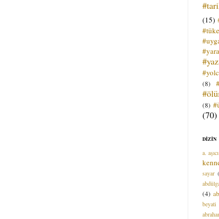
#tar
(15)
#tük
#uyga
#yara
#ya
#yol
(8)
#öl
#
(8)
(70)
DİZİN
a. aşıcı
kenn
sayar
abdülga
(4)
ab
beyati
abrah