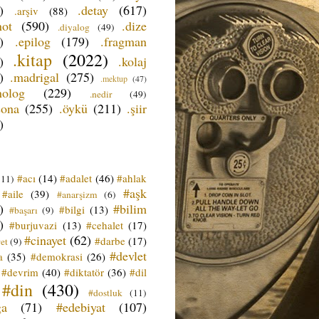
)
.detay
(617)
.arşiv
(88)
not
(590)
.dize
.diyalog
(49)
)
.epilog
(179)
.fragman
.kitap
(2022)
)
.kolaj
)
.madrigal
(275)
.mektup
(47)
nolog
(229)
.nedir
(49)
sona
(255)
.öykü
(211)
.şiir
)
#acı
(14)
#adalet
(46)
#ahlak
(11)
#aşk
#aile
(39)
#anarşizm
(6)
)
#bilim
#bilgi
(13)
#başarı
(9)
)
#burjuvazi
(13)
#cehalet
(17)
#cinayet
(62)
#darbe
(17)
et
(9)
#devlet
a
(35)
#demokrasi
(26)
#devrim
(40)
#diktatör
(36)
#dil
#din
(430)
#dostluk
(11)
ğa
(71)
#edebiyat
(107)