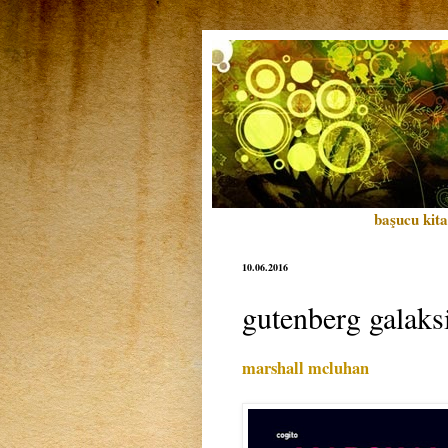
başucu kita
10.06.2016
gutenberg galaksi
marshall mcluhan