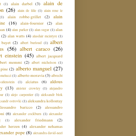
alain de
alain darbel
(3)
t
(1)
on
(26)
alain de lille
(1)
alain rene le
alain
alain robbe-grillet
(2)
(1)
ine
(16)
alain-fournier
(2)
alan
man
(4)
alan
alan parker
(1)
alan sugar
(1)
(2)
alan watts
(4)
alasdair mcintyre
(1)
albert
t bayet
(2)
albert burloud
(1)
us
(56)
albert caraco
(26)
rt einstein
(45)
albert jacquard
lbert memmi
(2)
albert michelson
(1)
alberto manguel
(27)
 pine
(2)
alberto moravia
(3)
 melucci
(1)
albrecht
aldous
alciatus
(6)
llenstein
(1)
ey
(13)
aleister crowley
(1)
alejandro
ar
(1)
alejo carpentier
(1)
aleksandr blok
aleksandra kollontay
ksandr ostrovki
(1)
alessandro baricco
(2)
alessandro
oni
(6)
alexander cockburn
(1)
alexander
alexander friedmann
(2)
g
(1)
nder herzen
(4)
alexander nehamas
lexander pope
(8)
alexandra david-neel