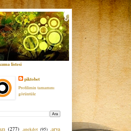
kuma listesi
piktobet
Profilimin tamamını
görüntüle
azı
(277)
.arya
.anekdot
(95)