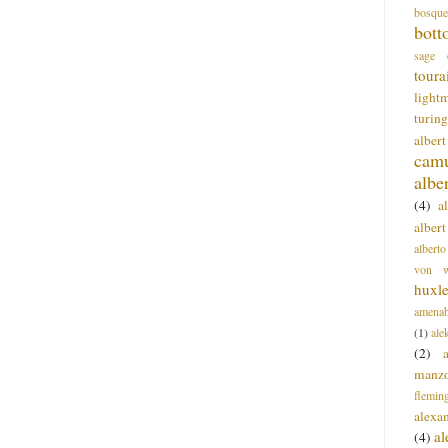
bosque
bott
sage
toura
light
turing
alber
cam
albe
(4)
a
albert
alberto
von wa
huxl
amenab
(1)
ale
(2)
manz
flemin
alexa
a
(4)