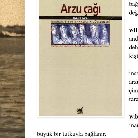
bağ
değ
wil
and
deh
kiş
ins
arz
çün
tar
w.b
ina
büyük bir tutkuyla bağlanır.