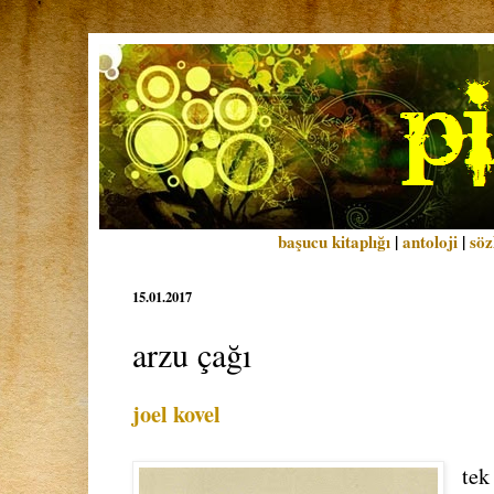
başucu kitaplığı
|
antoloji
|
söz
15.01.2017
arzu çağı
joel kovel
tek