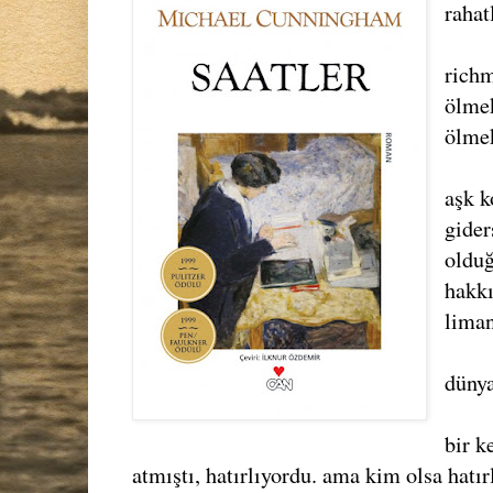
rahatl
richm
ölmek
ölmek
aşk k
gide
olduğ
hakkı
liman
dünya
bir k
atmıştı, hatırlıyordu. ama kim olsa hatı