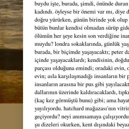
buydu işte, burada, şimdi, önünde duran 
kadındı. öyleyse bir önemi var mı, diye
doğru yürürken, günün birinde yok olup
bütün bunlar kendisi olmadan sürüp gid
ölümün her şeye kesin son verdiğine i
muydu? londra sokaklarında, günlük yaş
burada, bir biçimde yaşayacaktı; peter da
içinde yaşayacaklardı; kendisinin, doğdu
parçası olduğuna emindi; oradaki evin, o
evin; asla karşılaşmadığı insanların bir p
insanların arasına bir pus gibi yayılacakt
dallarının üzerinde kaldıracaklardı, tıp
(kaç kez görmüştü bunu) gibi; ama hayat
yayılıyordu. hatchard mağazası'nın vitri
geçiyordu? neyi anımsamaya çalışıyordu
şu dizeleri okurken, kent dışındaki be