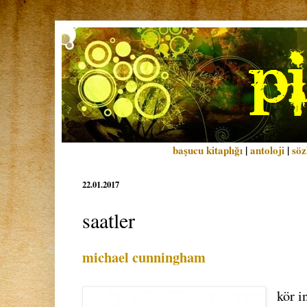
başucu kitaplığı
|
antoloji
|
söz
22.01.2017
saatler
michael cunningham
kör i