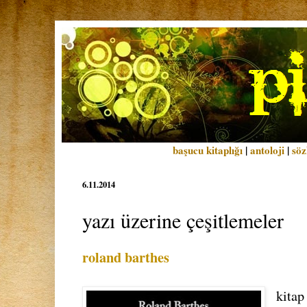
başucu kitaplığı
|
antoloji
|
söz
6.11.2014
yazı üzerine çeşitlemeler
roland barthes
kitap