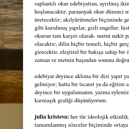
saplantılı okur edebiyattan, ayrılmış ikin
hoşlanacaktır. paranoyak okur düzenci m
üretecektir; akılyürütmeler biçiminde ge
gibi kurulmuş yapılar, gizli engeller. his
okurun tam karşıtı olarak- metni nakit p
olacaktır; dilin hiçbir temeli, hiçbir g
girecektir, eleştirel bir bakışa sahip bir
zaman ve metnin başından sonuna doğru 
edebiyat deyince aklıma bir dizi yapıt ya
gelmiyor; hatta bir ticaret ya da eğitim 
deyince bir uygulamanın, yazma eylemin
karmaşık grafiği düşünüyorum.
julia kristeva:
her tür ideolojik etkinli
tamamlanmış sözceler biçiminde ortaya 