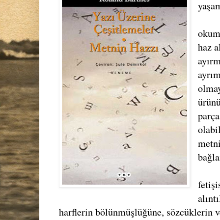
yaşam
okuma
haz a
ayırm
ayrım
olmay
ürünü
parça
olabi
metni
bağla
fetiş
alınt
harflerin bölünmüşlüğüne, sözcüklerin v