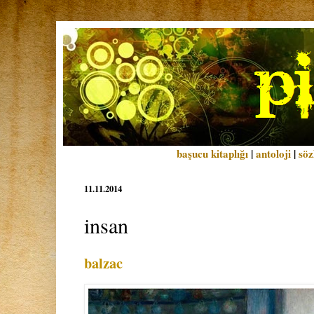
başucu kitaplığı
|
antoloji
|
söz
11.11.2014
insan
balzac