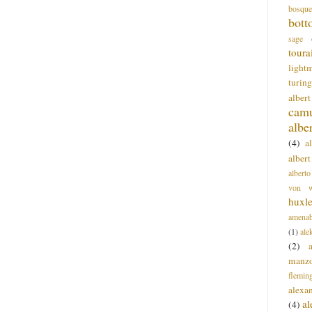
bosque
bott
sage
toura
light
turing
alber
cam
albe
(4)
a
albert
alberto
von wa
huxl
amenab
(1)
ale
(2)
manz
flemin
alexa
a
(4)