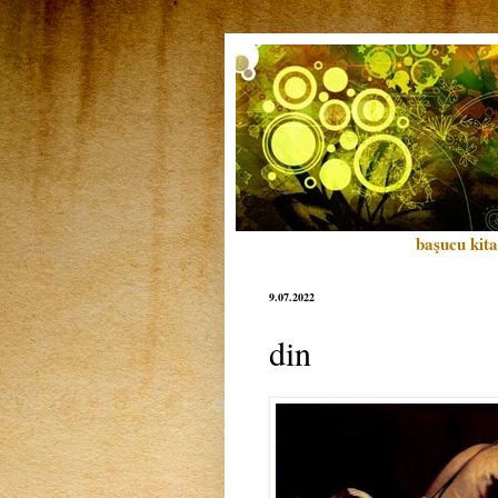
başucu kita
9.07.2022
din