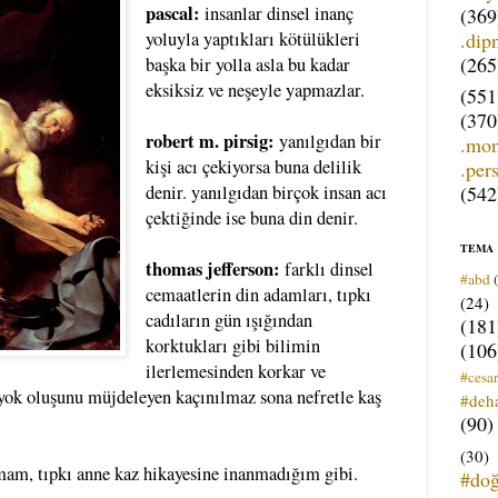
pascal:
insanlar dinsel inanç
(369
.dip
yoluyla yaptıkları kötülükleri
(265
başka bir yolla asla bu kadar
eksiksiz ve neşeyle yapmazlar.
(551
(370
robert m. pirsig:
yanılgıdan bir
.mo
kişi acı çekiyorsa buna delilik
.per
(542
denir. yanılgıdan birçok insan acı
çektiğinde ise buna din denir.
TEMA
thomas jefferson:
farklı dinsel
#abd
cemaatlerin din adamları, tıpkı
(24)
cadıların gün ışığından
(181
korktukları gibi bilimin
(106
ilerlemesinden korkar ve
#cesar
yok oluşunu müjdeleyen kaçınılmaz sona nefretle kaş
#deh
(90)
(30)
mam, tıpkı anne kaz hikayesine inanmadığım gibi.
#do