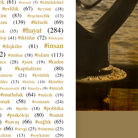
ek
(61)
#entelektüel
#ensest
(5)
#evlilik
(67)
#evrim
(18)
tim
(83)
#eşcinsellik
(13)
izm
(139)
#felsefe
(69)
#hayat
(284)
çek
(35)
#iktidar
(72)
loji
(41)
#iletişim
#insan
#ilişkiler
(81)
2)
#islam
(113)
#intihar
(38)
#kadın
ence
(28)
#junk
(19)
)
#kapitalizm
(80)
ünizm
(21)
#kötülük
(28)
üler
(13)
#kürtler
#kültür
(10)
#mizah
#matematik
(8)
#medya
(9)
#mutluluk
(64)
#müzik
(19)
umak
(58)
#osmanlı
(24)
#politika
#polis
(18)
te
(9)
)
#psikoloji
(80)
#sanat
)
#savaş
(66)
#sağlık
(65)
s
(66)
#sevgi
(25)
#sinema
(23)
yalizm
(13)
#soykırım
(29)