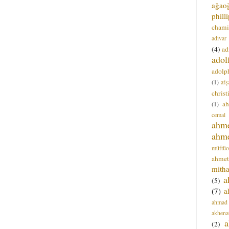
ağao
phill
chami
adıvar
(4)
ad
adol
adolph
(1)
afş
christ
a
(1)
cemal
ahm
ahm
müftüo
ahmet
mitha
a
(5)
(7)
a
ahmad
akhena
a
(2)