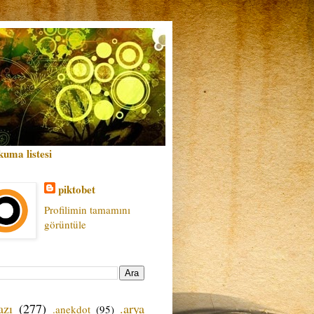
kuma listesi
piktobet
Profilimin tamamını
görüntüle
azı
(277)
.arya
.anekdot
(95)