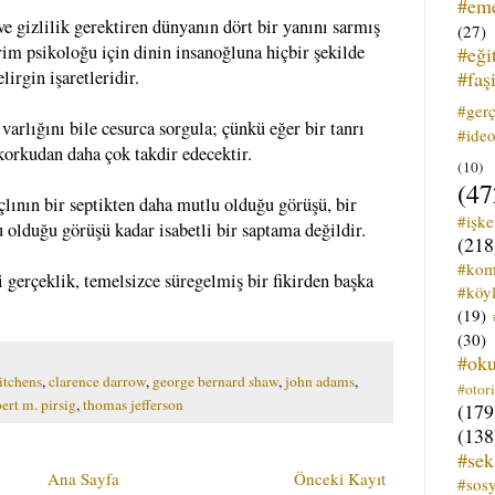
#em
ve gizlilik gerektiren dünyanın dört bir yanını sarmış
(27)
vrim psikoloğu için dinin insanoğluna hiçbir şekilde
#eği
#faş
rgin işaretleridir.
#ger
 varlığını bile cesurca sorgula; çünkü eğer bir tanrı
#ideo
 korkudan daha çok takdir edecektir.
(10)
(47
çlının bir septikten daha mutlu olduğu görüşü, bir
#işk
 olduğu görüşü kadar isabetli bir saptama değildir.
(218
#kom
 gerçeklik, temelsizce süregelmiş bir fikirden başka
#köyl
(19)
(30)
#ok
itchens
,
clarence darrow
,
george bernard shaw
,
john adams
,
#otori
ert m. pirsig
,
thomas jefferson
(179
(138
#sek
Ana Sayfa
Önceki Kayıt
#sos