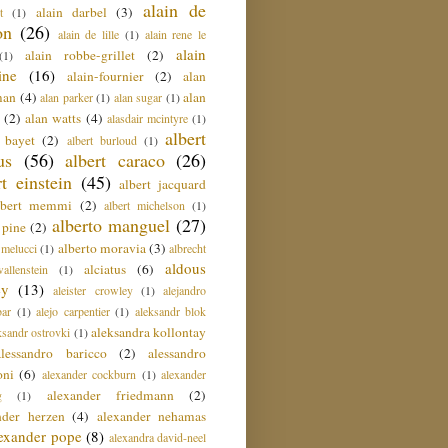
alain de
alain darbel
(3)
t
(1)
on
(26)
alain de lille
(1)
alain rene le
alain
alain robbe-grillet
(2)
(1)
ine
(16)
alain-fournier
(2)
alan
man
(4)
alan
alan parker
(1)
alan sugar
(1)
(2)
alan watts
(4)
alasdair mcintyre
(1)
albert
t bayet
(2)
albert burloud
(1)
us
(56)
albert caraco
(26)
rt einstein
(45)
albert jacquard
lbert memmi
(2)
albert michelson
(1)
alberto manguel
(27)
 pine
(2)
alberto moravia
(3)
 melucci
(1)
albrecht
aldous
alciatus
(6)
llenstein
(1)
ey
(13)
aleister crowley
(1)
alejandro
ar
(1)
alejo carpentier
(1)
aleksandr blok
aleksandra kollontay
ksandr ostrovki
(1)
alessandro baricco
(2)
alessandro
oni
(6)
alexander cockburn
(1)
alexander
alexander friedmann
(2)
g
(1)
nder herzen
(4)
alexander nehamas
lexander pope
(8)
alexandra david-neel