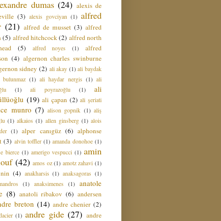
lexandre dumas
(24)
alexis de
alfred
ville
(3)
alexis govciyan
(1)
r
(21)
alfred de musset
(3)
alfred
n
(5)
alfred hitchcock
(2)
alfred north
head
(5)
alfred
alfred noyes
(1)
son
(4)
algernon charles swinburne
gernon sidney
(2)
ali akay
(1)
ali baydak
i bulunmaz
(1)
ali haydar nergis
(1)
ali
ali
ğlu
(1)
ali poyrazoğlu
(1)
üllüoğlu
(19)
ali çapan
(2)
ali şeriati
lice munro
(7)
alison gopnik
(1)
aliş
ğlu
(1)
alkaios
(1)
allen ginsberg
(1)
alois
alper canıgüz
(6)
alphonse
der
(1)
t
(3)
alvin toffler
(1)
amanda donohoe
(1)
amin
e bierce
(1)
amerigo vespucci
(1)
ouf
(42)
amos oz
(1)
amotz zahavi
(1)
 nin
(4)
anakharsis
(1)
anaksagoras
(1)
anatole
mandros
(1)
anaksimenes
(1)
e
(8)
anatoli ribakov
(6)
andersen
ndre breton
(14)
andre chenier
(2)
andre gide
(27)
andre
dacier
(1)