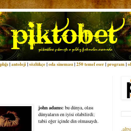
plığı
|
antoloji
|
sözlükçe
|
oda sineması
|
250 temel eser
|
program
|
o
john adams:
bu dünya, olası
dünyaların en iyisi olabilirdi;
tabii eğer içinde din olmasaydı.
.alty