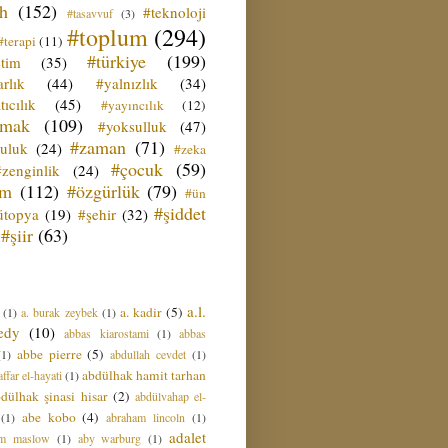
ih
(152)
#teknoloji
#tasavvuf
(3)
#toplum
(294)
#terapi
(11)
#türkiye
(199)
etim
(35)
rlık
(44)
#yalnızlık
(34)
tıcılık
(45)
#yayıncılık
(12)
zmak
(109)
#yoksulluk
(47)
#zaman
(71)
culuk
(24)
#zeka
#çocuk
(59)
#zenginlik
(24)
üm
(112)
#özgürlük
(79)
#ün
#şiddet
ütopya
(19)
#şehir
(32)
#şiir
(63)
a.l.
a. kadir
(5)
(1)
a. burak zeybek
(1)
edy
(10)
abbas kiarostami
(1)
abbas
abbe pierre
(5)
(1)
abdullah cevdet
(1)
abdülhak hamit tarhan
ffar el-hayati
(1)
dülhak şinasi hisar
(2)
abdülvahap el-
abe kobo
(4)
(1)
abraham lincoln
(1)
adalet
am maslow
(1)
aby warburg
(1)