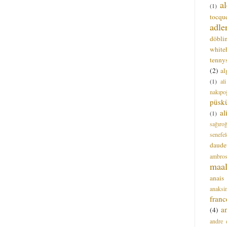
a
(1)
tocque
adle
döbli
white
tenny
(2)
al
(1)
al
nakıpo
püsk
a
(1)
sağıro
senefel
daude
ambros
maal
anais
anaksi
franc
a
(4)
andre 