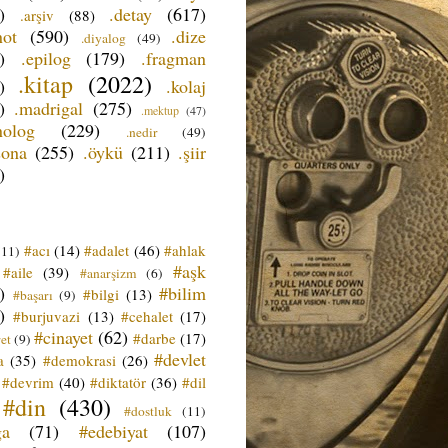
)
.detay
(617)
.arşiv
(88)
not
(590)
.dize
.diyalog
(49)
)
.epilog
(179)
.fragman
.kitap
(2022)
)
.kolaj
)
.madrigal
(275)
.mektup
(47)
nolog
(229)
.nedir
(49)
sona
(255)
.öykü
(211)
.şiir
)
#acı
(14)
#adalet
(46)
#ahlak
(11)
#aşk
#aile
(39)
#anarşizm
(6)
)
#bilim
#bilgi
(13)
#başarı
(9)
)
#burjuvazi
(13)
#cehalet
(17)
#cinayet
(62)
#darbe
(17)
et
(9)
#devlet
a
(35)
#demokrasi
(26)
#devrim
(40)
#diktatör
(36)
#dil
#din
(430)
#dostluk
(11)
ğa
(71)
#edebiyat
(107)