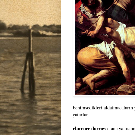
benimsedikleri aldatmacaların 
çatarlar.
clarence darrow:
tanrıya inan