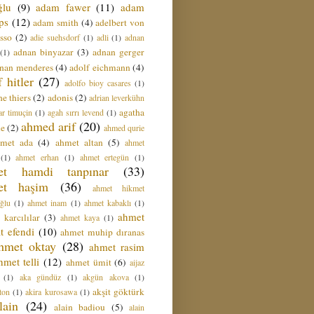
ğlu
(9)
adam fawer
(11)
adam
ips
(12)
adam smith
(4)
adelbert von
sso
(2)
adie suehsdorf
(1)
adli
(1)
adnan
adnan binyazar
(3)
adnan gerger
(1)
nan menderes
(4)
adolf eichmann
(4)
f hitler
(27)
adolfo bioy casares
(1)
e thiers
(2)
adonis
(2)
adrian leverkühn
agatha
ar timuçin
(1)
agah sırrı levend
(1)
ahmed arif
(20)
ie
(2)
ahmed qurie
hmet ada
(4)
ahmet altan
(5)
ahmet
(1)
ahmet erhan
(1)
ahmet ertegün
(1)
et hamdi tanpınar
(33)
et haşim
(36)
ahmet hikmet
ğlu
(1)
ahmet inam
(1)
ahmet kabaklı
(1)
ahmet
 karcılılar
(3)
ahmet kaya
(1)
t efendi
(10)
ahmet muhip dıranas
hmet oktay
(28)
ahmet rasim
hmet telli
(12)
ahmet ümit
(6)
aijaz
(1)
aka gündüz
(1)
akgün akova
(1)
akşit göktürk
ton
(1)
akira kurosawa
(1)
lain
(24)
alain badiou
(5)
alain