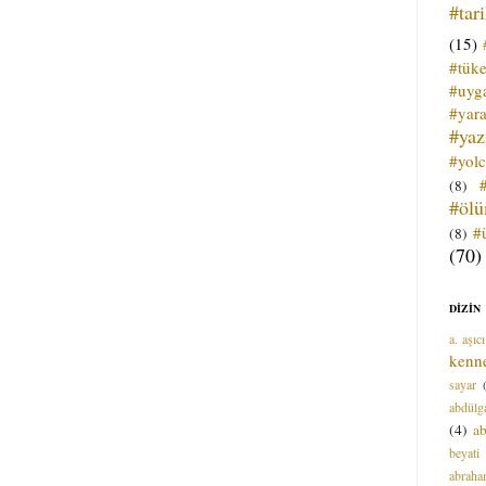
#tar
(15)
#tük
#uyga
#yara
#ya
#yol
(8)
#öl
#
(8)
(70)
DİZİN
a. aşıcı
kenn
sayar
abdülga
(4)
ab
beyati
abrah