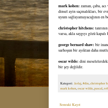
mark kohen:
zaman, çaba, acı 
dinsel ayin saçmalıkları, bir e
uyum sağlayamayacağının en beli
christopher hitchens:
tanrının
varsa, akla saygıyı gözü kapalı
george bernard shaw:
bir inan
sarhoşun bir ayıktan daha mutlu
oscar wilde:
dini meselelerdeki
bir şey değildir.
Kategori:
.kolaj
,
#din
,
christopher h
mark kohen
,
oscar wilde
,
pascal
,
rob
Sonraki Kayıt