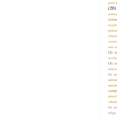
gorz
(20)
andrea
crum
mcgah
plato
erhardt
serenu
anne l
a
(2)
anselm
(3)
a
antigo
an
(1)
anton
anton
campi
tabucc
sabatie
ar
(1)
adiga