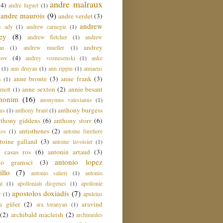
andre malraux
(4)
andre luguet
(1)
andre maurois
(9)
andre verdet
(3)
andrew
s ady
(1)
andrew carnegie
(1)
ey
(8)
andrew fletcher
(1)
andrew
andrey
an
(1)
andrew mueller
(1)
nov
(4)
andrey voznesenski
(1)
anke
(1)
ann druyan
(1)
ann rippin
(1)
annaeus
anne bronte
(3)
anne frank
(3)
s
(1)
anne sexton
(2)
annie besant
amott
(1)
nonim
(16)
anonymus valesianus
(1)
anthony burgess
us
(1)
anthony brant
(1)
nthony giddens
(6)
anthony storr
(6)
antisthenes
(2)
nos
(1)
antoine furetiere
toine galland
(3)
antoine lavoisier
(1)
i casas ros
(6)
antonin artaud
(3)
antonio lopez
io gramsci
(3)
llo
(7)
antonio salieri
(1)
antonio
hi
(1)
apollonialı diogenes
(1)
apollonie
apostolos doxiadis
(7)
r
(1)
apuleius
a güler
(2)
aravind
ara toranyan
(1)
(2)
archibald macleish
(2)
archimedes