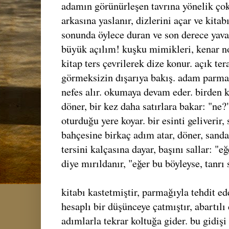
adamın görünürleşen tavrına yönelik çok
arkasına yaslanır, dizlerini açar ve kitabı 
sonunda öylece duran ve son derece yava
büyük açılım! kuşku mimikleri, kenar no
kitap ters çevrilerek dize konur. açık ter
görmeksizin dışarıya bakış. adam parmak
nefes alır. okumaya devam eder. birden 
döner, bir kez daha satırlara bakar: "ne?
oturduğu yere koyar. bir esinti geliverir, 
bahçesine birkaç adım atar, döner, sandal
tersini kalçasına dayar, başını sallar: "e
diye mırıldanır, "eğer bu böyleyse, tanrı
kitabı kastetmiştir, parmağıyla tehdit ede
hesaplı bir düşünceye çatmıştır, abartılı
adımlarla tekrar koltuğa gider. bu gidişi