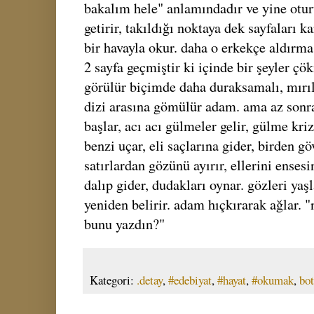
bakalım hele" anlamındadır ve yine otur
getirir, takıldığı noktaya dek sayfaları k
bir havayla okur. daha o erkekçe aldır
2 sayfa geçmiştir ki içinde bir şeyler ç
görülür biçimde daha duraksamalı, mırıltı
dizi arasına gömülür adam. ama az sonra
başlar, acı acı gülmeler gelir, gülme kriz
benzi uçar, eli saçlarına gider, birden gö
satırlardan gözünü ayırır, ellerini enses
dalıp gider, dudakları oynar. gözleri yaş
yeniden belirir. adam hıçkırarak ağlar. 
bunu yazdın?"
Kategori:
.detay
,
#edebiyat
,
#hayat
,
#okumak
,
bot