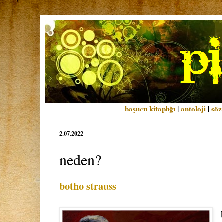
başucu kitaplığı
|
antoloji
|
söz
2.07.2022
neden?
botho strauss