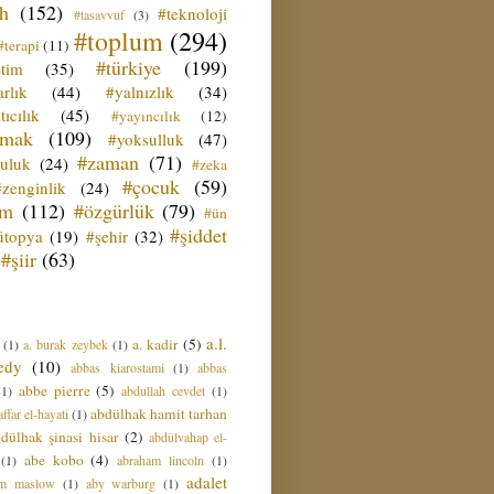
ih
(152)
#teknoloji
#tasavvuf
(3)
#toplum
(294)
#terapi
(11)
#türkiye
(199)
etim
(35)
rlık
(44)
#yalnızlık
(34)
tıcılık
(45)
#yayıncılık
(12)
zmak
(109)
#yoksulluk
(47)
#zaman
(71)
culuk
(24)
#zeka
#çocuk
(59)
#zenginlik
(24)
üm
(112)
#özgürlük
(79)
#ün
#şiddet
ütopya
(19)
#şehir
(32)
#şiir
(63)
a.l.
a. kadir
(5)
(1)
a. burak zeybek
(1)
edy
(10)
abbas kiarostami
(1)
abbas
abbe pierre
(5)
(1)
abdullah cevdet
(1)
abdülhak hamit tarhan
ffar el-hayati
(1)
dülhak şinasi hisar
(2)
abdülvahap el-
abe kobo
(4)
(1)
abraham lincoln
(1)
adalet
am maslow
(1)
aby warburg
(1)