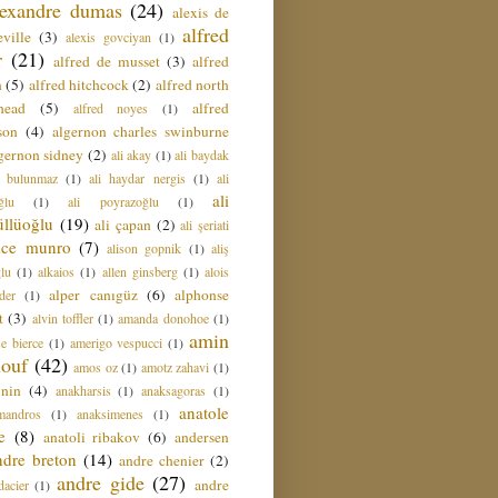
lexandre dumas
(24)
alexis de
alfred
ville
(3)
alexis govciyan
(1)
r
(21)
alfred de musset
(3)
alfred
n
(5)
alfred hitchcock
(2)
alfred north
head
(5)
alfred
alfred noyes
(1)
son
(4)
algernon charles swinburne
gernon sidney
(2)
ali akay
(1)
ali baydak
i bulunmaz
(1)
ali haydar nergis
(1)
ali
ali
ğlu
(1)
ali poyrazoğlu
(1)
üllüoğlu
(19)
ali çapan
(2)
ali şeriati
lice munro
(7)
alison gopnik
(1)
aliş
ğlu
(1)
alkaios
(1)
allen ginsberg
(1)
alois
alper canıgüz
(6)
alphonse
der
(1)
t
(3)
alvin toffler
(1)
amanda donohoe
(1)
amin
e bierce
(1)
amerigo vespucci
(1)
ouf
(42)
amos oz
(1)
amotz zahavi
(1)
 nin
(4)
anakharsis
(1)
anaksagoras
(1)
anatole
mandros
(1)
anaksimenes
(1)
e
(8)
anatoli ribakov
(6)
andersen
ndre breton
(14)
andre chenier
(2)
andre gide
(27)
andre
dacier
(1)