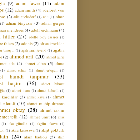
ğlu
(9)
adam fawer
(11)
adam
ips
(12)
adam smith
(4)
adelbert von
sso
(2)
adie suehsdorf
(1)
adli
(1)
adnan
adnan binyazar
(3)
adnan gerger
(1)
nan menderes
(4)
adolf eichmann
(4)
f hitler
(27)
adolfo bioy casares
(1)
e thiers
(2)
adonis
(2)
adrian leverkühn
agatha
ar timuçin
(1)
agah sırrı levend
(1)
ahmed arif
(20)
ie
(2)
ahmed qurie
hmet ada
(4)
ahmet altan
(5)
ahmet
(1)
ahmet erhan
(1)
ahmet ertegün
(1)
et hamdi tanpınar
(33)
et haşim
(36)
ahmet hikmet
ğlu
(1)
ahmet inam
(1)
ahmet kabaklı
(1)
ahmet
 karcılılar
(3)
ahmet kaya
(1)
t efendi
(10)
ahmet muhip dıranas
hmet oktay
(28)
ahmet rasim
hmet telli
(12)
ahmet ümit
(6)
aijaz
(1)
aka gündüz
(1)
akgün akova
(1)
akşit göktürk
ton
(1)
akira kurosawa
(1)
lain
(24)
alain badiou
(5)
alain