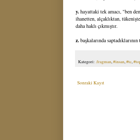
y.
hayattaki tek amacı, "ben de
ihanetten, alçaklıktan, tükenişt
daha haklı çıkmıştır.
z.
başkalarında saptadıklarının 
Kategori:
.fragman
,
#insan
,
#tc
,
#to
Sonraki Kayıt