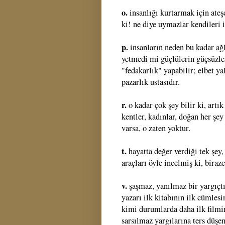
o.
insanlığı kurtarmak için ateş
ki! ne diye uymazlar kendileri 
p.
insanların neden bu kadar ağl
yetmedi mi güçlülerin güçsüzle
"fedakarlık" yapabilir; elbet ya
pazarlık ustasıdır.
r.
o kadar çok şey bilir ki, artı
kentler, kadınlar, doğan her şe
varsa, o zaten yoktur.
t.
hayatta değer verdiği tek şey
araçları öyle incelmiş ki, bira
v.
şaşmaz, yanılmaz bir yargıçtır
yazarı ilk kitabının ilk cümlesin
kimi durumlarda daha ilk filmi
sarsılmaz yargılarına ters düşe