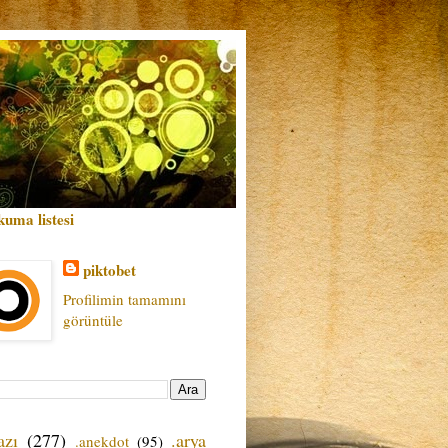
kuma listesi
piktobet
Profilimin tamamını
görüntüle
azı
(277)
.arya
.anekdot
(95)