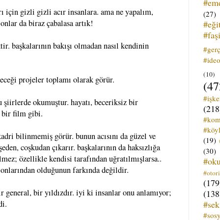
#em
ı için gizli gizli acır insanlara. ama ne yapalım,
(27)
 onlar da biraz çabalasa artık!
#eği
#faş
r. başkalarının bakışı olmadan nasıl kendinin
#ger
#ideo
(10)
eceği projeler toplamı olarak görür.
(47
#işk
 şiirlerde okumuştur. hayatı, beceriksiz bir
(218
bir film gibi.
#kom
#köyl
adri bilinmemiş görür. bunun acısını da güzel ve
(19)
şeden, coşkudan çıkarır. başkalarının da haksızlığa
(30)
lmez; özellikle kendisi tarafından uğratılmışlarsa..
#ok
olonlarından olduğunun farkında değildir.
#otori
(179
r general, bir yıldızdır. iyi ki insanlar onu anlamıyor;
(138
#sek
di.
#sos