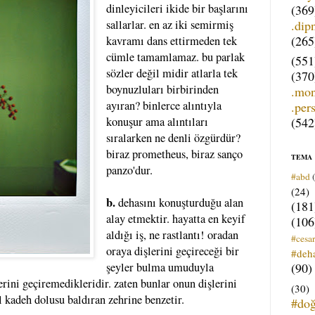
dinleyicileri ikide bir başlarını
(369
.dip
sallarlar. en az iki semirmiş
(265
kavramı dans ettirmeden tek
cümle tamamlamaz. bu parlak
(551
sözler değil midir atlarla tek
(370
boynuzluları birbirinden
.mo
ayıran? binlerce alıntıyla
.per
(542
konuşur ama alıntıları
sıralarken ne denli özgürdür?
biraz prometheus, biraz sanço
TEMA
panzo'dur.
#abd
(24)
b.
dehasını konuşturduğu alan
(181
alay etmektir. hayatta en keyif
(106
aldığı iş, ne rastlantı! oradan
#cesar
oraya dişlerini geçireceği bir
#deh
(90)
şeyler bulma umuduyla
lerini geçiremedikleridir. zaten bunlar onun dişlerini
(30)
l kadeh dolusu baldıran zehrine benzetir.
#do