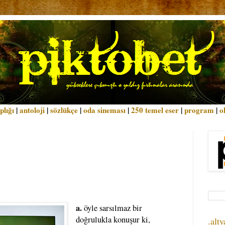
plığı
|
antoloji
|
sözlükçe
|
oda sineması
|
250 temel eser
|
program
|
o
a.
öyle sarsılmaz bir
doğrulukla konuşur ki,
.alty