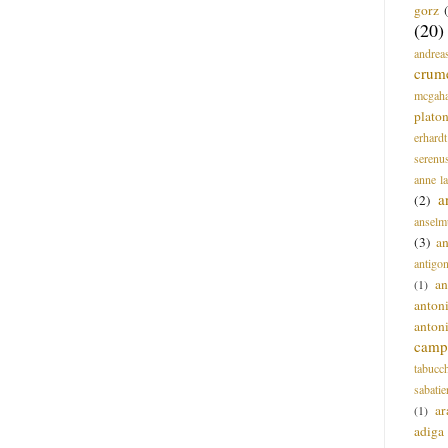
gorz
(20)
andrea
crum
mcgah
plato
erhardt
serenu
anne l
a
(2)
anselm
(3)
a
antigo
an
(1)
anton
anton
campi
tabucc
sabatie
ar
(1)
adiga