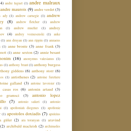
andre malraux
(4)
andre luguet
(1)
andre maurois
(9)
andre verdet
(3)
andrew
s ady
(1)
andrew carnegie
(1)
ey
(8)
andrew fletcher
(1)
andrew
andrey
an
(1)
andrew mueller
(1)
nov
(4)
andrey voznesenski
(1)
anke
(1)
ann druyan
(1)
ann rippin
(1)
annaeus
anne bronte
(3)
anne frank
(3)
s
(1)
anne sexton
(2)
annie besant
amott
(1)
nonim
(16)
anonymus valesianus
(1)
anthony burgess
us
(1)
anthony brant
(1)
nthony giddens
(6)
anthony storr
(6)
antisthenes
(2)
nos
(1)
antoine furetiere
toine galland
(3)
antoine lavoisier
(1)
i casas ros
(6)
antonin artaud
(3)
antonio lopez
io gramsci
(3)
llo
(7)
antonio salieri
(1)
antonio
hi
(1)
apollonialı diogenes
(1)
apollonie
apostolos doxiadis
(7)
r
(1)
apuleius
a güler
(2)
aravind
ara toranyan
(1)
(2)
archibald macleish
(2)
archimedes