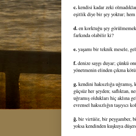
c.
kendisi kadar zeki olmadıklar
eşitlik diye bir şey yoktur; hem
d.
en korktuğu şey görülmemekti
farkında olabilir ki?
e.
yaşamı bir teknik mesele, gel
f.
denize saygı duyar; çünkü onu
yönetmenin elinden çıkma kötü 
g.
kendini haksızlığa uğramış, k
güçsüz her şeyden; saflıktan, ne
uğramış oldukları hiç aklına ge
evrensel haksızlığın taşıyıcı k
ğ.
bir virtüöz, bir peygamber, bi
yoksa kendinden kuşkuya düşer