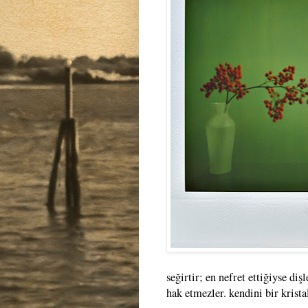
seğirtir; en nefret ettiğiyse diş
hak etmezler. kendini bir krista