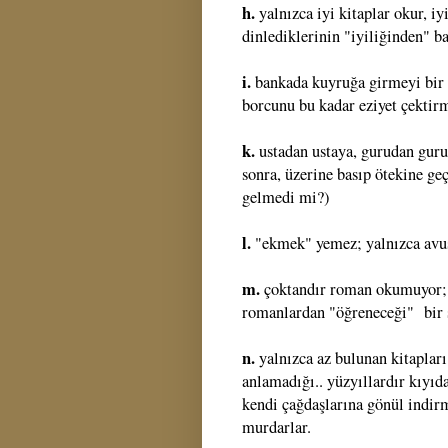
h.
yalnızca iyi kitaplar okur, i
dinlediklerinin "iyiliğinden" 
i.
bankada kuyruğa girmeyi bir h
borcunu bu kadar eziyet çekti
k.
ustadan ustaya, gurudan guru
sonra, üzerine basıp ötekine ge
gelmedi mi?)
l.
"ekmek" yemez; yalnızca avus
m.
çoktandır roman okumuyor; o
romanlardan "öğreneceği" bir 
n.
yalnızca az bulunan kitapla
anlamadığı.. yüzyıllardır kıyı
kendi çağdaşlarına gönül indirme
murdarlar.