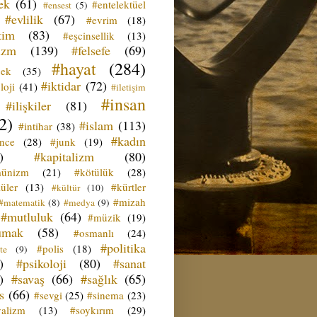
ek
(61)
#entelektüel
#ensest
(5)
#evlilik
(67)
#evrim
(18)
tim
(83)
#eşcinsellik
(13)
izm
(139)
#felsefe
(69)
#hayat
(284)
çek
(35)
#iktidar
(72)
loji
(41)
#iletişim
#insan
#ilişkiler
(81)
2)
#islam
(113)
#intihar
(38)
#kadın
ence
(28)
#junk
(19)
)
#kapitalizm
(80)
ünizm
(21)
#kötülük
(28)
üler
(13)
#kürtler
#kültür
(10)
#mizah
#matematik
(8)
#medya
(9)
#mutluluk
(64)
#müzik
(19)
umak
(58)
#osmanlı
(24)
#politika
#polis
(18)
te
(9)
)
#psikoloji
(80)
#sanat
)
#savaş
(66)
#sağlık
(65)
s
(66)
#sevgi
(25)
#sinema
(23)
yalizm
(13)
#soykırım
(29)