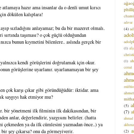
ağao
e atlamaya hazır ama insanlar da o denli umut kırıcı
phill
için dökülen kalıplara!
chami
adıvar
ayıp sızladığını anlayamaz; bu da bir mazeret olmalı.
(4)
ad
adol
ri sırtında taşıması? o çok güçlü olduğundan
lnızca bunun kıymetini bilenlere.. aslında gerçek bir
adolph
(1)
afş
christ
a
(1)
k yalnızca kendi görüşlerini doğrulamak için okur.
cemal
y onun görüşlerine uyarlanır. uyarlanamayan bir şey
ahm
ahm
müftüo
, en çok karşı çıkar gibi göründüğüdür: iktidar. ama
ahmet
zcık saygıyı hak etmiyor mu?
mitha
a
(5)
. bir yönetmeni ilk filminin ilk dakikasından, bir
(7)
a
den anlar, değerlendirir, yazgısını belirler. (hatta
ahmad
ni çekmeden ya da ilk cümlesini yazmadan önce..) ya
akhena
a
n bir şey çıkarsa? onu da görmeyiverir.
(2)