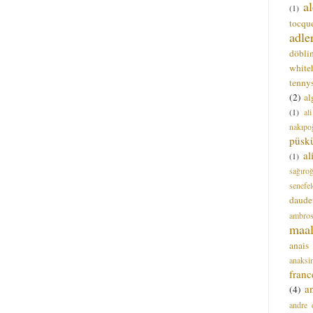
a
(1)
tocque
adle
döbli
white
tenny
(2)
al
(1)
al
nakıpo
püsk
a
(1)
sağıro
senefel
daude
ambros
maal
anais
anaksi
franc
a
(4)
andre 