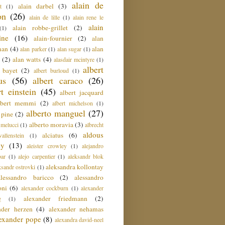
alain de
alain darbel
(3)
t
(1)
on
(26)
alain de lille
(1)
alain rene le
alain
alain robbe-grillet
(2)
(1)
ine
(16)
alain-fournier
(2)
alan
man
(4)
alan
alan parker
(1)
alan sugar
(1)
(2)
alan watts
(4)
alasdair mcintyre
(1)
albert
t bayet
(2)
albert burloud
(1)
us
(56)
albert caraco
(26)
rt einstein
(45)
albert jacquard
lbert memmi
(2)
albert michelson
(1)
alberto manguel
(27)
 pine
(2)
alberto moravia
(3)
 melucci
(1)
albrecht
aldous
alciatus
(6)
llenstein
(1)
ey
(13)
aleister crowley
(1)
alejandro
ar
(1)
alejo carpentier
(1)
aleksandr blok
aleksandra kollontay
ksandr ostrovki
(1)
alessandro baricco
(2)
alessandro
oni
(6)
alexander cockburn
(1)
alexander
alexander friedmann
(2)
g
(1)
nder herzen
(4)
alexander nehamas
lexander pope
(8)
alexandra david-neel