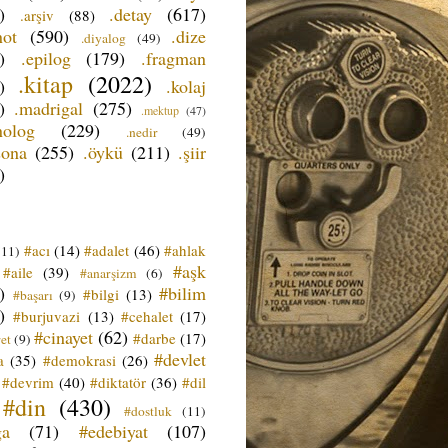
)
.detay
(617)
.arşiv
(88)
not
(590)
.dize
.diyalog
(49)
)
.epilog
(179)
.fragman
.kitap
(2022)
)
.kolaj
)
.madrigal
(275)
.mektup
(47)
nolog
(229)
.nedir
(49)
sona
(255)
.öykü
(211)
.şiir
)
#acı
(14)
#adalet
(46)
#ahlak
(11)
#aşk
#aile
(39)
#anarşizm
(6)
)
#bilim
#bilgi
(13)
#başarı
(9)
)
#burjuvazi
(13)
#cehalet
(17)
#cinayet
(62)
#darbe
(17)
et
(9)
#devlet
a
(35)
#demokrasi
(26)
#devrim
(40)
#diktatör
(36)
#dil
#din
(430)
#dostluk
(11)
ğa
(71)
#edebiyat
(107)