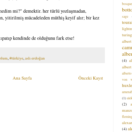
bosque
bott
medim mi?" demektir. her türlü yozlaşmadan,
sage
en, yitirilmiş mücadeleden müthiş keyif alır; bir kez
toura
light
turing
tıpatıp kendinde de olduğunu fark etse!
alber
cam
albe
plum
,
#türkiye
,
aslı erdoğan
(4)
a
albert
alberto
Ana Sayfa
Önceki Kayıt
von wa
huxl
amenab
(1)
ale
(2)
manz
flemin
alexa
a
(4)