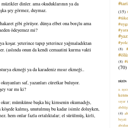
#tar
yi müzikler dinler. ama okuduklarının ya da
başka şey görmez, duymaz.
(15)
#tük
akaret gibi görüyor. dünya elbet ona borçlu ama
#uyga
#yara
rmeden ödeyemez mi?
#ya
#yol
ya koşar. yeterince tapıp yeterince yağmaladıktan
(8)
çer. (aslında onun da kendi cemaatini kurma vakti
#öl
#
(8)
(70)
turya ekmeği ya da karadeniz mısır ekmeği..
DİZİN
kuyanları saf, yazanları cüretkar buluyor.
şey var mı ki?
a. aşıcı
kenn
sayar
rı okur; mümkünse başka hiç kimsenin okumadığı,
abdülga
da köşede kalmış, unutulmuş bu kadar isimle doluyken,
(4)
ab
z. hem onlar fazla ortalıktalar; el sürülmüş, kirli,
beyati
abrah