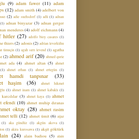
ğlu
(9)
adam fawer
(11)
adam
ips
(12)
adam smith
(4)
adelbert von
sso
(2)
adie suehsdorf
(1)
adli
(1)
adnan
adnan binyazar
(3)
adnan gerger
(1)
nan menderes
(4)
adolf eichmann
(4)
f hitler
(27)
adolfo bioy casares
(1)
e thiers
(2)
adonis
(2)
adrian leverkühn
agatha
ar timuçin
(1)
agah sırrı levend
(1)
ahmed arif
(20)
ie
(2)
ahmed qurie
hmet ada
(4)
ahmet altan
(5)
ahmet
(1)
ahmet erhan
(1)
ahmet ertegün
(1)
et hamdi tanpınar
(33)
et haşim
(36)
ahmet hikmet
ğlu
(1)
ahmet inam
(1)
ahmet kabaklı
(1)
ahmet
 karcılılar
(3)
ahmet kaya
(1)
t efendi
(10)
ahmet muhip dıranas
hmet oktay
(28)
ahmet rasim
hmet telli
(12)
ahmet ümit
(6)
aijaz
(1)
aka gündüz
(1)
akgün akova
(1)
akşit göktürk
ton
(1)
akira kurosawa
(1)
lain
(24)
alain badiou
(5)
alain