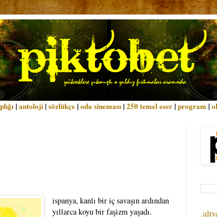
plığı
|
antoloji
|
sözlükçe
|
oda sineması
|
250 temel eser
|
program
|
o
ispanya, kanlı bir iç savaşın ardından
yıllarca koyu bir faşizm yaşadı.
.alty