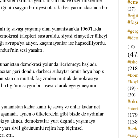
yalistler iktidara geldi. insan hak ve özgürlüklerine
#em
iği'nin saygın bir üyesi olarak iber yarımadası'nda bir
(27)
#eği
#faş
nlı iç savaşı yaşamış olan yunanistan'da 1960'larda
#ger
demokrasi talepleri susturuldu. siyasi cinayetler ülkeyi
#ideo
ağı avrupa'ya atıyor, kaçamayanlar ise hapsediliyordu.
(10)
nduri'nin sesi yasaktı.
(47
#işk
 yunanistan demokrasi yolunda ilerlemeye başladı.
(218
kacılar geri döndü. darbeci subaylar ömür boyu hapis
#kom
nanistan da mutlak faşizmden mutlak demokrasiye
#köyl
birliği'nin saygın bir üyesi olarak ege güneşinin
(19)
(30)
#ok
 yunanistan kadar kanlı iç savaş ve onlar kadar net
#otori
aşamadı. aynen o ülkelerdeki gibi bizde de aydınlar
(179
askıya alındı, demokratlar yurt dışında yaşamaya
(138
#sek
r yarı sivil görünümlü rejim hep biçimsel
i etti.
#sos