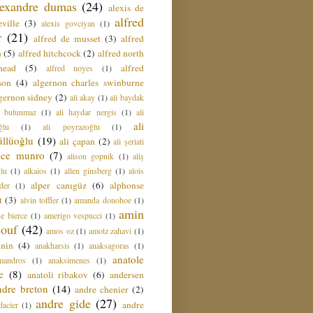
lexandre dumas
(24)
alexis de
alfred
ville
(3)
alexis govciyan
(1)
r
(21)
alfred de musset
(3)
alfred
n
(5)
alfred hitchcock
(2)
alfred north
head
(5)
alfred
alfred noyes
(1)
son
(4)
algernon charles swinburne
gernon sidney
(2)
ali akay
(1)
ali baydak
i bulunmaz
(1)
ali haydar nergis
(1)
ali
ali
ğlu
(1)
ali poyrazoğlu
(1)
üllüoğlu
(19)
ali çapan
(2)
ali şeriati
lice munro
(7)
alison gopnik
(1)
aliş
ğlu
(1)
alkaios
(1)
allen ginsberg
(1)
alois
alper canıgüz
(6)
alphonse
der
(1)
t
(3)
alvin toffler
(1)
amanda donohoe
(1)
amin
e bierce
(1)
amerigo vespucci
(1)
ouf
(42)
amos oz
(1)
amotz zahavi
(1)
 nin
(4)
anakharsis
(1)
anaksagoras
(1)
anatole
mandros
(1)
anaksimenes
(1)
e
(8)
anatoli ribakov
(6)
andersen
ndre breton
(14)
andre chenier
(2)
andre gide
(27)
andre
dacier
(1)