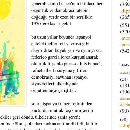
generalissimo franco'nun iktidarı, her
(369
.dip
özgürlük ve demokrasi talebini
(265
doğduğu yerde ezen bir sertlikle
1970'lere kadar geldi.
(551
(370
bu uzun yıllar boyunca ispanyol
.mo
entelektüelleri çil yavrusu gibi
.per
(542
dağıtıldılar. büyük şair ve oyun yazarı
federico garcia lorca kurşunlanarak
öldürüldü. pablo picasso, luis bunuel,
TEMA
rafael alberti sürgüne gittiler.
#abd
demokrasiyi savunan ispanyol
(24)
siyasetçileri ülke dışında
(181
örgütlenmeye çalıştılar.
(106
#cesar
sonra ispanya franco rejiminden
#deh
(90)
kurtuldu. mutlak faşizmin yerini
kiler geri döndü, ülkelerinde şanla şerefle
(30)
neminde ölmüş olanların adına anıtlar dikildi, kültür
#do