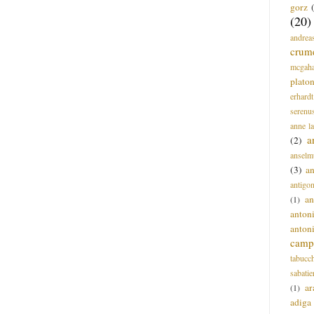
gorz
(20)
andrea
crum
mcgah
plato
erhardt
serenu
anne l
a
(2)
anselm
(3)
a
antigo
an
(1)
anton
anton
campi
tabucc
sabatie
ar
(1)
adiga