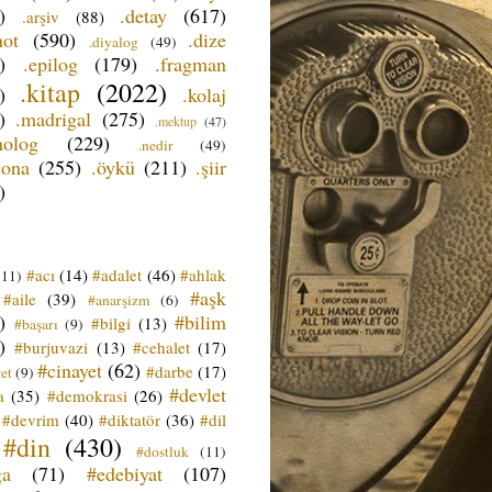
)
.detay
(617)
.arşiv
(88)
not
(590)
.dize
.diyalog
(49)
)
.epilog
(179)
.fragman
.kitap
(2022)
)
.kolaj
)
.madrigal
(275)
.mektup
(47)
nolog
(229)
.nedir
(49)
sona
(255)
.öykü
(211)
.şiir
)
#acı
(14)
#adalet
(46)
#ahlak
(11)
#aşk
#aile
(39)
#anarşizm
(6)
)
#bilim
#bilgi
(13)
#başarı
(9)
)
#burjuvazi
(13)
#cehalet
(17)
#cinayet
(62)
#darbe
(17)
et
(9)
#devlet
a
(35)
#demokrasi
(26)
#devrim
(40)
#diktatör
(36)
#dil
#din
(430)
#dostluk
(11)
ğa
(71)
#edebiyat
(107)