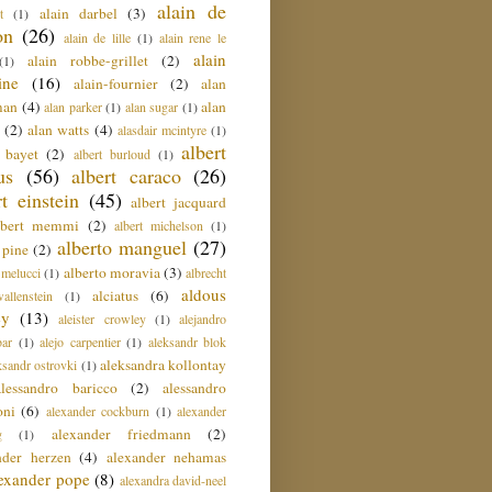
alain de
alain darbel
(3)
t
(1)
on
(26)
alain de lille
(1)
alain rene le
alain
alain robbe-grillet
(2)
(1)
ine
(16)
alain-fournier
(2)
alan
man
(4)
alan
alan parker
(1)
alan sugar
(1)
(2)
alan watts
(4)
alasdair mcintyre
(1)
albert
t bayet
(2)
albert burloud
(1)
us
(56)
albert caraco
(26)
rt einstein
(45)
albert jacquard
lbert memmi
(2)
albert michelson
(1)
alberto manguel
(27)
 pine
(2)
alberto moravia
(3)
 melucci
(1)
albrecht
aldous
alciatus
(6)
llenstein
(1)
ey
(13)
aleister crowley
(1)
alejandro
ar
(1)
alejo carpentier
(1)
aleksandr blok
aleksandra kollontay
ksandr ostrovki
(1)
alessandro baricco
(2)
alessandro
oni
(6)
alexander cockburn
(1)
alexander
alexander friedmann
(2)
g
(1)
nder herzen
(4)
alexander nehamas
lexander pope
(8)
alexandra david-neel