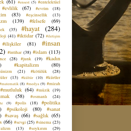
ek
(61)
#entelektüel
#ensest
(5)
#evlilik
(67)
#evrim
(18)
tim
(83)
#eşcinsellik
(13)
izm
(139)
#felsefe
(69)
#hayat
(284)
çek
(35)
#iktidar
(72)
loji
(41)
#iletişim
#insan
#ilişkiler
(81)
2)
#islam
(113)
#intihar
(38)
#kadın
ence
(28)
#junk
(19)
)
#kapitalizm
(80)
ünizm
(21)
#kötülük
(28)
üler
(13)
#kürtler
#kültür
(10)
#mizah
#matematik
(8)
#medya
(9)
#mutluluk
(64)
#müzik
(19)
umak
(58)
#osmanlı
(24)
#politika
#polis
(18)
te
(9)
)
#psikoloji
(80)
#sanat
)
#savaş
(66)
#sağlık
(65)
s
(66)
#sevgi
(25)
#sinema
(23)
yalizm
(13)
#soykırım
(29)