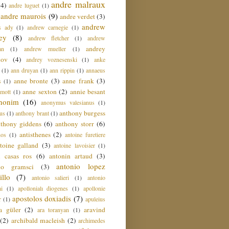
andre malraux
(4)
andre luguet
(1)
andre maurois
(9)
andre verdet
(3)
andrew
s ady
(1)
andrew carnegie
(1)
ey
(8)
andrew fletcher
(1)
andrew
andrey
an
(1)
andrew mueller
(1)
nov
(4)
andrey voznesenski
(1)
anke
(1)
ann druyan
(1)
ann rippin
(1)
annaeus
anne bronte
(3)
anne frank
(3)
s
(1)
anne sexton
(2)
annie besant
amott
(1)
nonim
(16)
anonymus valesianus
(1)
anthony burgess
us
(1)
anthony brant
(1)
nthony giddens
(6)
anthony storr
(6)
antisthenes
(2)
nos
(1)
antoine furetiere
toine galland
(3)
antoine lavoisier
(1)
i casas ros
(6)
antonin artaud
(3)
antonio lopez
io gramsci
(3)
llo
(7)
antonio salieri
(1)
antonio
hi
(1)
apollonialı diogenes
(1)
apollonie
apostolos doxiadis
(7)
r
(1)
apuleius
a güler
(2)
aravind
ara toranyan
(1)
(2)
archibald macleish
(2)
archimedes