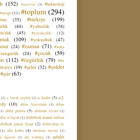
ih
(152)
#teknoloji
#tasavvuf
(3)
#toplum
(294)
#terapi
(11)
#türkiye
(199)
etim
(35)
rlık
(44)
#yalnızlık
(34)
tıcılık
(45)
#yayıncılık
(12)
zmak
(109)
#yoksulluk
(47)
#zaman
(71)
culuk
(24)
#zeka
#çocuk
(59)
#zenginlik
(24)
üm
(112)
#özgürlük
(79)
#ün
#şiddet
ütopya
(19)
#şehir
(32)
#şiir
(63)
a.l.
a. kadir
(5)
(1)
a. burak zeybek
(1)
edy
(10)
abbas kiarostami
(1)
abbas
abbe pierre
(5)
(1)
abdullah cevdet
(1)
abdülhak hamit tarhan
ffar el-hayati
(1)
dülhak şinasi hisar
(2)
abdülvahap el-
abe kobo
(4)
(1)
abraham lincoln
(1)
adalet
am maslow
(1)
aby warburg
(1)