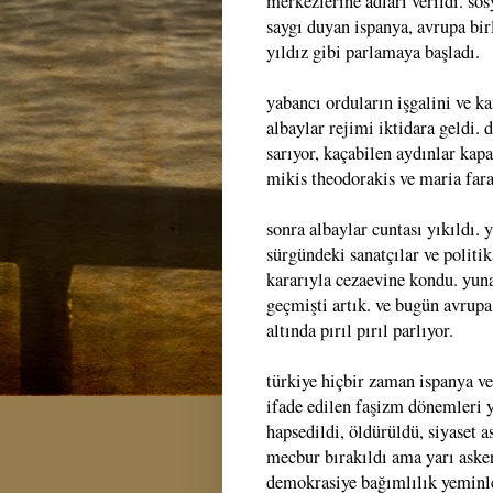
merkezlerine adları verildi. sos
saygı duyan ispanya, avrupa birl
yıldız gibi parlamaya başladı.
yabancı orduların işgalini ve ka
albaylar rejimi iktidara geldi. 
sarıyor, kaçabilen aydınlar kap
mikis theodorakis ve maria fara
sonra albaylar cuntası yıkıldı.
sürgündeki sanatçılar ve politi
kararıyla cezaevine kondu. yu
geçmişti artık. ve bugün avrupa 
altında pırıl pırıl parlıyor.
türkiye hiçbir zaman ispanya ve
ifade edilen faşizm dönemleri y
hapsedildi, öldürüldü, siyaset 
mecbur bırakıldı ama yarı aske
demokrasiye bağımlılık yeminler