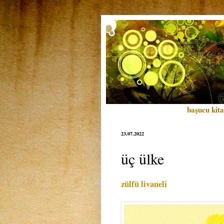
başucu kita
23.07.2022
üç ülke
zülfü livaneli