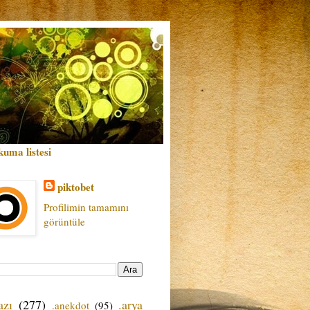
kuma listesi
piktobet
Profilimin tamamını
görüntüle
azı
(277)
.arya
.anekdot
(95)