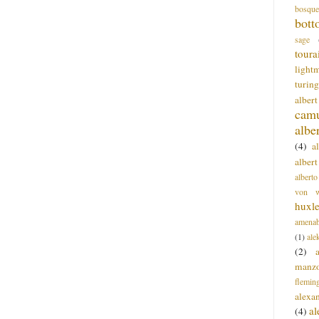
bosque
bott
sage
toura
light
turing
alber
cam
albe
(4)
a
albert
alberto
von wa
huxl
amenab
(1)
ale
(2)
manz
flemin
alexa
a
(4)