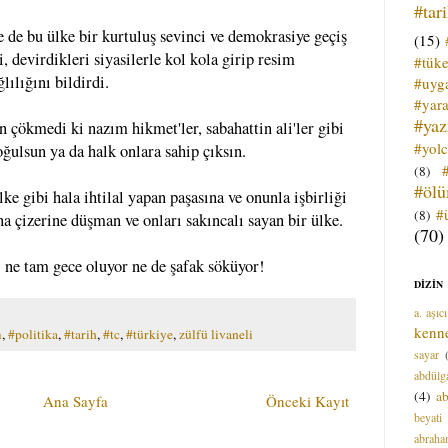
#tar
e de bu ülke bir kurtuluş sevinci ve demokrasiye geçiş
(15)
i, devirdikleri siyasilerle kol kola girip resim
#tük
lılığını bildirdi.
#uyga
#yara
#ya
n çökmedi ki nazım hikmet'ler, sabahattin ali'ler gibi
#yol
oğulsun ya da halk onlara sahip çıksın.
(8)
#öl
ke gibi hala ihtilal yapan paşasına ve onunla işbirliği
#
(8)
na çizerine düşman ve onları sakıncalı sayan bir ülke.
(70)
. ne tam gece oluyor ne de şafak söküyor!
DİZİN
a. aşıcı
kenn
m
,
#politika
,
#tarih
,
#tc
,
#türkiye
,
zülfü livaneli
sayar
abdülga
(4)
ab
Ana Sayfa
Önceki Kayıt
beyati
abrah