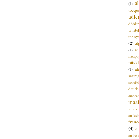
a
(1)
tocque
adle
döbli
white
tenny
(2)
al
(1)
al
nakıpo
püsk
a
(1)
sağıro
senefel
daude
ambros
maal
anais
anaksi
franc
a
(4)
andre 