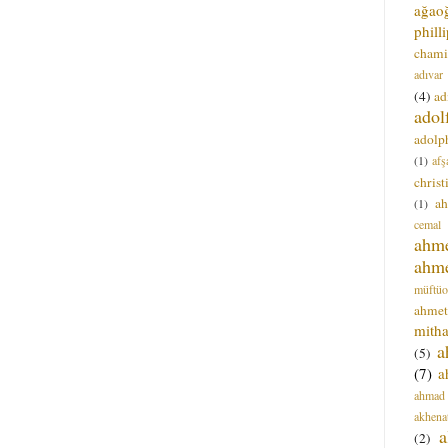
ağao
phill
chami
adıvar
(4)
ad
adol
adolph
(1)
afş
christ
a
(1)
cemal
ahm
ahm
müftüo
ahmet
mitha
a
(5)
(7)
a
ahmad
akhena
a
(2)