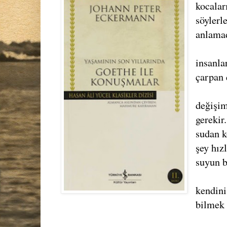
kocalar
söylerl
anlamad
insanla
çarpan 
değişim
gerekir
sudan k
şey hız
suyun b
kendini
bilmek 