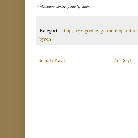
* alıntılanan sözler goethe'ye aittir.
Kategori:
.kitap
,
.xyz
,
goethe
,
gotthold ephraim 
byron
Sonraki Kayıt
Ana Sayfa