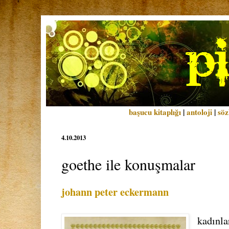
başucu kitaplığı
|
antoloji
|
söz
4.10.2013
goethe ile konuşmalar
johann peter eckermann
kadınla