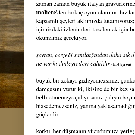
zaman zaman büyük italyan gravürlerine
moliere
'den birkaç oyun okurum. biz kü
kapsamlı şeyleri aklımızda tutamıyoruz;
içimizdeki izlenimleri tazelemek için bu
okumamız gerekiyor.
şeytan, gerçeği sanıldığından daha sık di
ne var ki dinleyicileri cahildir
(lord byron)
büyük bir zekayı gizleyemezsiniz; çünkü
damgasını vurur ki, ikisine de bir kez s
belli etmemeye çalışırsanız çalışın boşun
hissedemezseniz, yanına yaklaşamadığın
güçlerdir.
korku, her düşmanın vücudumuza yerleşm