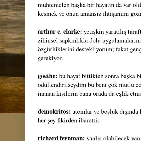
muhtemelen başka bir hayatın da var ol
kesmek ve onun amansız ihtişamını göza
arthur c. clarke:
yetişkin yaratılış taraf
zihinsel sapkınlıkla dolu uygulamaların
özgürlüklerini destekliyorum; fakat ge
gerekiyor.
goethe:
bu hayat bittikten sonra başka b
ödüllendirilseydim bu beni çok mutlu ed
inanan kişilerin bana orada da eşlik etm
demokritos:
atomlar ve boşluk dışında h
her şey fikirden ibarettir.
richard feynman:
yanlış olabilecek yan