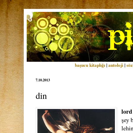
başucu kitaplığı
|
antoloji
|
söz
7.10.2013
din
lord
şey 
lehin