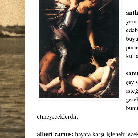
anth
yarad
edebi
büyü
porn
kulla
samu
şey 
iste
gerek
bunu
etmeyeceklerdir.
albert camus:
hayata karşı işlenebilece