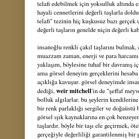
telafi edebilmek için yoksulluk altında 
hayali cennetlerini değerli taşlarla dold
telafi" tezinin hiç kuşkusuz bazı gerçek 
değerli taşların genelde niçin değerli ka
insanoğlu renkli çakıl taşlarını bulmak
muazzam zaman, enerji ve para harcamışt
yaklaşım, böylesine tuhaf bir davranış i
ama görsel deneyim gerçeklerini hesaba 
açıklığa kavuşur. görsel deneyimde insanl
weir mitchell
dediği,
'in de "şeffaf meyv
bolluk algılarlar. bu şeylerin kendilerine
bir renk parlaklığı sergiler ve doğaüstü 
görsel ışık kaynaklarına en çok benzeye
taşlardır. böyle bir taşı ele geçirmek, ö
gerçeğiyle değerliliği garantilenmiş bir