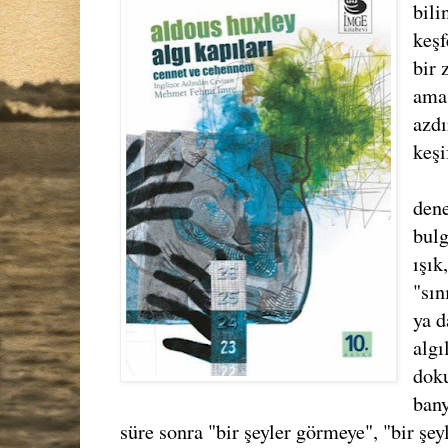
bili
keşf
bir 
ama 
azdı
keşi
dene
bulg
ışık
"sın
ya d
algı
doku
bany
süre sonra "bir şeyler görmeye", "bir şe