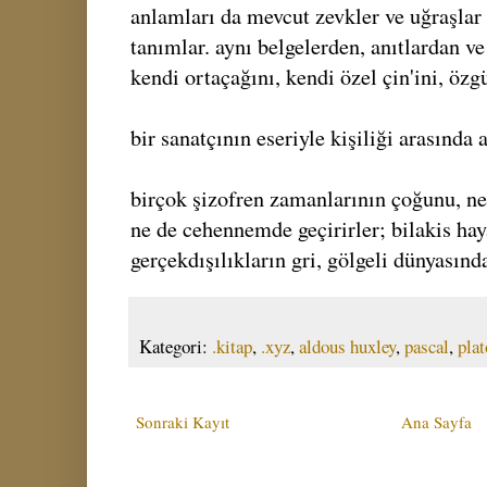
anlamları da mevcut zevkler ve uğraşla
tanımlar. aynı belgelerden, anıtlardan ve
kendi ortaçağını, kendi özel çin'ini, özg
bir sanatçının eseriyle kişiliği arasında a
birçok şizofren zamanlarının çoğunu, 
ne de cehennemde geçirirler; bilakis hay
gerçekdışılıkların gri, gölgeli dünyasınd
Kategori:
.kitap
,
.xyz
,
aldous huxley
,
pascal
,
pla
Sonraki Kayıt
Ana Sayfa