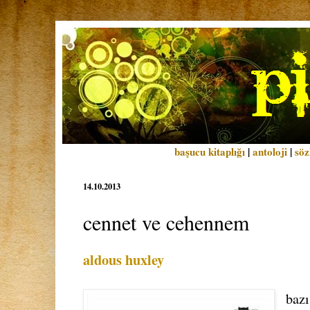
başucu kitaplığı
|
antoloji
|
söz
14.10.2013
cennet ve cehennem
aldous huxley
bazı