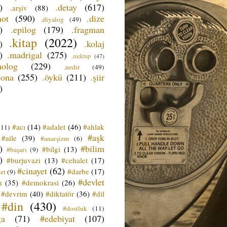
)
.detay
(617)
.arşiv
(88)
not
(590)
.dize
.diyalog
(49)
)
.epilog
(179)
.fragman
.kitap
(2022)
)
.kolaj
)
.madrigal
(275)
.mektup
(47)
nolog
(229)
.nedir
(49)
sona
(255)
.öykü
(211)
.şiir
)
#acı
(14)
#adalet
(46)
#ahlak
(11)
#aşk
#aile
(39)
#anarşizm
(6)
)
#bilim
#bilgi
(13)
#başarı
(9)
)
#burjuvazi
(13)
#cehalet
(17)
#cinayet
(62)
#darbe
(17)
et
(9)
#devlet
a
(35)
#demokrasi
(26)
#devrim
(40)
#diktatör
(36)
#dil
#din
(430)
#dostluk
(11)
ğa
(71)
#edebiyat
(107)