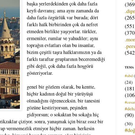
başka yerlerdekinden çok daha fazla
(369
.dip
keyfi davranış; ama aynı zamanda da
(265
daha fazla özgürlük var burada; dört
farklı halk birbirinden çok da nefret
(551
etmeden birlikte yaşıyorlar. türkler,
(370
ermeniler, rumlar ve yahudiler; aynı
.mo
toprağın evlatları olan bu insanlar,
.per
(542
bizim çeşitli taşra halklarımızın ya da
farklı taraftar gruplarının beceremediği
gibi değil, çok daha fazla hoşgörü
TEMA
gösteriyorlar.
#abd
(24)
genel bir gözlem olarak, bu kentte,
(181
hiçbir kadının doğal bir yürüyüşü
(106
olmadığını öğreneceksin. bir tanesini
#cesar
gözüne kestiriyorsun, peşinden
#deh
(90)
gidiyorsun; o sokaktan bu sokağa hiç
ikzaklar çiziyor. sonra, yanaşmak için biraz ıssız bir
(30)
evap vermemezlik etmiyor hiçbir zaman. herkesin
#do