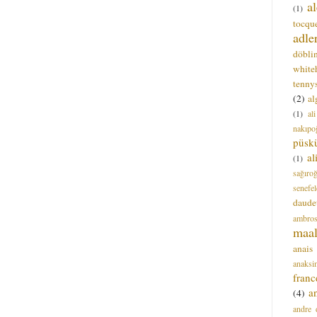
a
(1)
tocque
adle
döbli
white
tenny
(2)
al
(1)
al
nakıpo
püsk
a
(1)
sağıro
senefel
daude
ambros
maal
anais
anaksi
franc
a
(4)
andre 