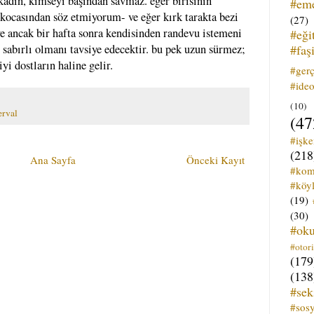
 kadın, kimseyi başından savmaz. eğer birisinin
#em
ocasından söz etmiyorum- ve eğer kırk tarakta bezi
(27)
ve ancak bir hafta sonra kendisinden randevu istemeni
#eği
#faş
n sabırlı olmanı tavsiye edecektir. bu pek uzun sürmez;
yi dostların haline gelir.
#ger
#ideo
(10)
erval
(47
#işk
(218
Ana Sayfa
Önceki Kayıt
#kom
#köyl
(19)
(30)
#ok
#otori
(179
(138
#sek
#sos