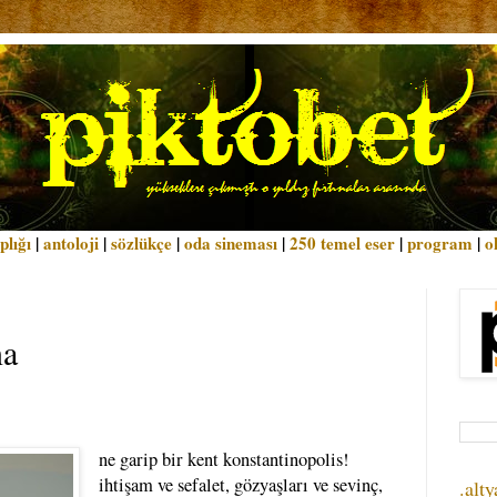
plığı
|
antoloji
|
sözlükçe
|
oda sineması
|
250 temel eser
|
program
|
o
na
ne garip bir kent konstantinopolis!
ihtişam ve sefalet, gözyaşları ve sevinç,
.alty