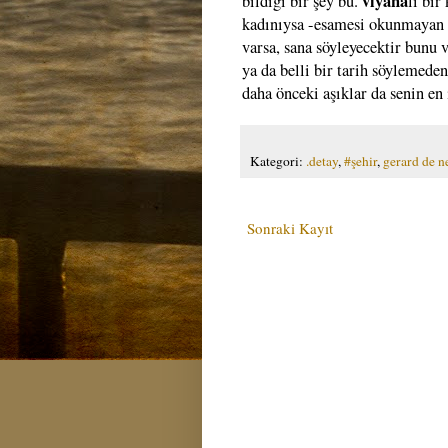
viyana
bildiği bir şey bu.
lı bir
kadınıysa -esamesi okunmayan k
varsa, sana söyleyecektir bunu 
ya da belli bir tarih söylemede
daha önceki aşıklar da senin en i
Kategori:
.detay
,
#şehir
,
gerard de n
Sonraki Kayıt