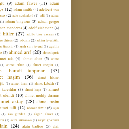
ğlu
(9)
adam fawer
(11)
adam
ips
(12)
adam smith
(4)
adelbert von
sso
(2)
adie suehsdorf
(1)
adli
(1)
adnan
adnan binyazar
(3)
adnan gerger
(1)
nan menderes
(4)
adolf eichmann
(4)
f hitler
(27)
adolfo bioy casares
(1)
e thiers
(2)
adonis
(2)
adrian leverkühn
agatha
ar timuçin
(1)
agah sırrı levend
(1)
ahmed arif
(20)
ie
(2)
ahmed qurie
hmet ada
(4)
ahmet altan
(5)
ahmet
(1)
ahmet erhan
(1)
ahmet ertegün
(1)
et hamdi tanpınar
(33)
et haşim
(36)
ahmet hikmet
ğlu
(1)
ahmet inam
(1)
ahmet kabaklı
(1)
ahmet
 karcılılar
(3)
ahmet kaya
(1)
t efendi
(10)
ahmet muhip dıranas
hmet oktay
(28)
ahmet rasim
hmet telli
(12)
ahmet ümit
(6)
aijaz
(1)
aka gündüz
(1)
akgün akova
(1)
akşit göktürk
ton
(1)
akira kurosawa
(1)
lain
(24)
alain badiou
(5)
alain