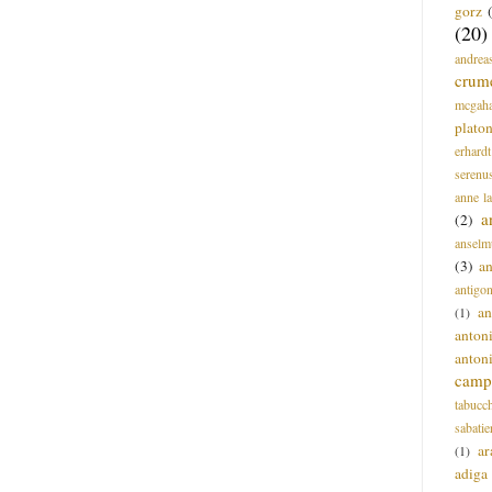
gorz
(20)
andrea
crum
mcgah
plato
erhardt
serenu
anne l
a
(2)
anselm
(3)
a
antigo
an
(1)
anton
anton
campi
tabucc
sabatie
ar
(1)
adiga