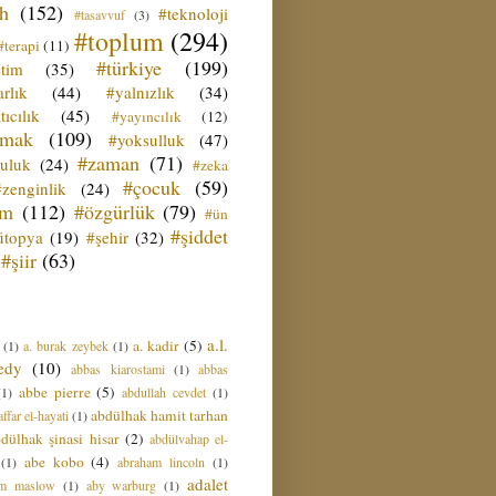
ih
(152)
#teknoloji
#tasavvuf
(3)
#toplum
(294)
#terapi
(11)
#türkiye
(199)
etim
(35)
rlık
(44)
#yalnızlık
(34)
tıcılık
(45)
#yayıncılık
(12)
zmak
(109)
#yoksulluk
(47)
#zaman
(71)
culuk
(24)
#zeka
#çocuk
(59)
#zenginlik
(24)
üm
(112)
#özgürlük
(79)
#ün
#şiddet
ütopya
(19)
#şehir
(32)
#şiir
(63)
a.l.
a. kadir
(5)
(1)
a. burak zeybek
(1)
edy
(10)
abbas kiarostami
(1)
abbas
abbe pierre
(5)
(1)
abdullah cevdet
(1)
abdülhak hamit tarhan
ffar el-hayati
(1)
dülhak şinasi hisar
(2)
abdülvahap el-
abe kobo
(4)
(1)
abraham lincoln
(1)
adalet
am maslow
(1)
aby warburg
(1)