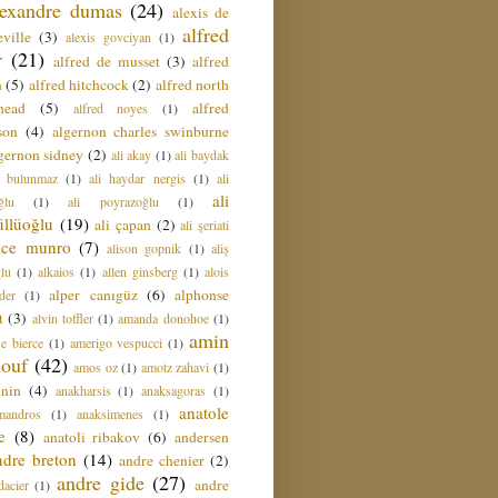
lexandre dumas
(24)
alexis de
alfred
ville
(3)
alexis govciyan
(1)
r
(21)
alfred de musset
(3)
alfred
n
(5)
alfred hitchcock
(2)
alfred north
head
(5)
alfred
alfred noyes
(1)
son
(4)
algernon charles swinburne
gernon sidney
(2)
ali akay
(1)
ali baydak
i bulunmaz
(1)
ali haydar nergis
(1)
ali
ali
ğlu
(1)
ali poyrazoğlu
(1)
üllüoğlu
(19)
ali çapan
(2)
ali şeriati
lice munro
(7)
alison gopnik
(1)
aliş
ğlu
(1)
alkaios
(1)
allen ginsberg
(1)
alois
alper canıgüz
(6)
alphonse
der
(1)
t
(3)
alvin toffler
(1)
amanda donohoe
(1)
amin
e bierce
(1)
amerigo vespucci
(1)
ouf
(42)
amos oz
(1)
amotz zahavi
(1)
 nin
(4)
anakharsis
(1)
anaksagoras
(1)
anatole
mandros
(1)
anaksimenes
(1)
e
(8)
anatoli ribakov
(6)
andersen
ndre breton
(14)
andre chenier
(2)
andre gide
(27)
andre
dacier
(1)