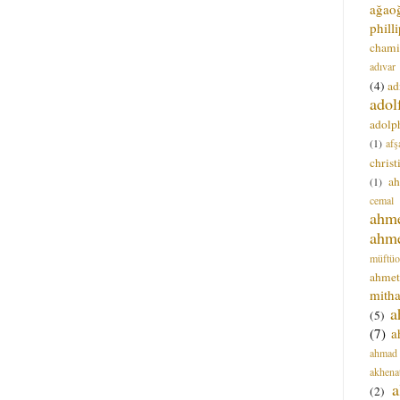
ağao
phill
chami
adıvar
(4)
ad
adol
adolph
(1)
afş
christ
a
(1)
cemal
ahm
ahm
müftüo
ahmet
mitha
a
(5)
(7)
a
ahmad
akhena
a
(2)