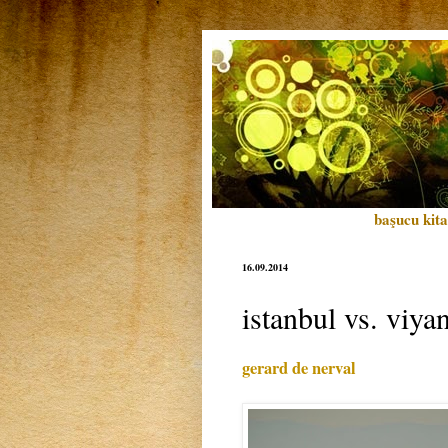
başucu kita
16.09.2014
istanbul vs. viya
gerard de nerval