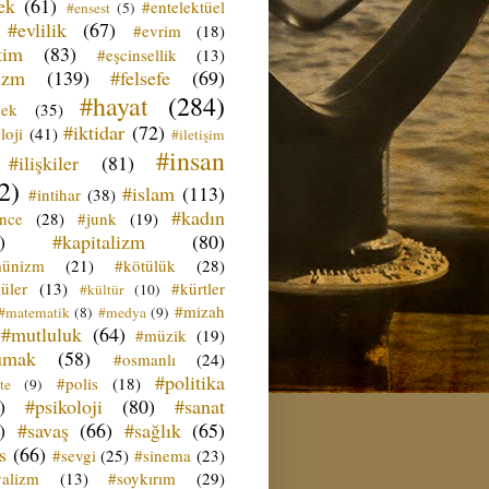
ek
(61)
#entelektüel
#ensest
(5)
#evlilik
(67)
#evrim
(18)
tim
(83)
#eşcinsellik
(13)
izm
(139)
#felsefe
(69)
#hayat
(284)
çek
(35)
#iktidar
(72)
loji
(41)
#iletişim
#insan
#ilişkiler
(81)
2)
#islam
(113)
#intihar
(38)
#kadın
ence
(28)
#junk
(19)
)
#kapitalizm
(80)
ünizm
(21)
#kötülük
(28)
üler
(13)
#kürtler
#kültür
(10)
#mizah
#matematik
(8)
#medya
(9)
#mutluluk
(64)
#müzik
(19)
umak
(58)
#osmanlı
(24)
#politika
#polis
(18)
te
(9)
)
#psikoloji
(80)
#sanat
)
#savaş
(66)
#sağlık
(65)
s
(66)
#sevgi
(25)
#sinema
(23)
yalizm
(13)
#soykırım
(29)