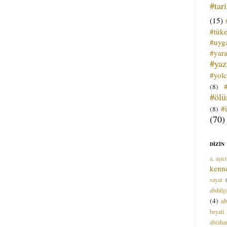
#tar
(15)
#tük
#uyga
#yara
#ya
#yol
(8)
#öl
#
(8)
(70)
DİZİN
a. aşıcı
kenn
sayar
abdülga
(4)
ab
beyati
abrah