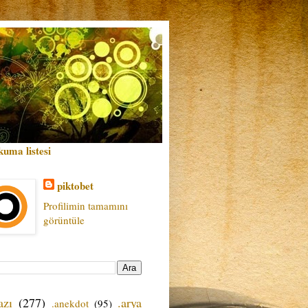
kuma listesi
piktobet
Profilimin tamamını
görüntüle
azı
(277)
.arya
.anekdot
(95)