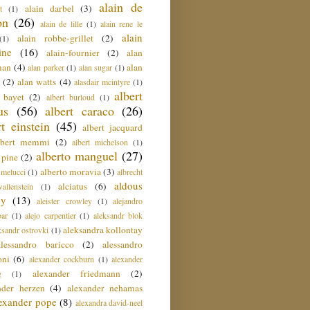
alain de
alain darbel
(3)
t
(1)
on
(26)
alain de lille
(1)
alain rene le
alain
alain robbe-grillet
(2)
(1)
ine
(16)
alain-fournier
(2)
alan
man
(4)
alan
alan parker
(1)
alan sugar
(1)
(2)
alan watts
(4)
alasdair mcintyre
(1)
albert
t bayet
(2)
albert burloud
(1)
us
(56)
albert caraco
(26)
rt einstein
(45)
albert jacquard
lbert memmi
(2)
albert michelson
(1)
alberto manguel
(27)
 pine
(2)
alberto moravia
(3)
 melucci
(1)
albrecht
aldous
alciatus
(6)
llenstein
(1)
ey
(13)
aleister crowley
(1)
alejandro
ar
(1)
alejo carpentier
(1)
aleksandr blok
aleksandra kollontay
ksandr ostrovki
(1)
alessandro baricco
(2)
alessandro
oni
(6)
alexander cockburn
(1)
alexander
alexander friedmann
(2)
g
(1)
nder herzen
(4)
alexander nehamas
lexander pope
(8)
alexandra david-neel