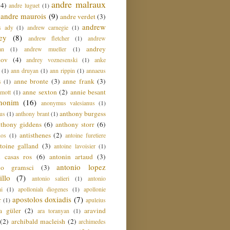
andre malraux
(4)
andre luguet
(1)
andre maurois
(9)
andre verdet
(3)
andrew
s ady
(1)
andrew carnegie
(1)
ey
(8)
andrew fletcher
(1)
andrew
andrey
an
(1)
andrew mueller
(1)
nov
(4)
andrey voznesenski
(1)
anke
(1)
ann druyan
(1)
ann rippin
(1)
annaeus
anne bronte
(3)
anne frank
(3)
s
(1)
anne sexton
(2)
annie besant
amott
(1)
nonim
(16)
anonymus valesianus
(1)
anthony burgess
us
(1)
anthony brant
(1)
nthony giddens
(6)
anthony storr
(6)
antisthenes
(2)
nos
(1)
antoine furetiere
toine galland
(3)
antoine lavoisier
(1)
i casas ros
(6)
antonin artaud
(3)
antonio lopez
io gramsci
(3)
llo
(7)
antonio salieri
(1)
antonio
hi
(1)
apollonialı diogenes
(1)
apollonie
apostolos doxiadis
(7)
r
(1)
apuleius
a güler
(2)
aravind
ara toranyan
(1)
(2)
archibald macleish
(2)
archimedes