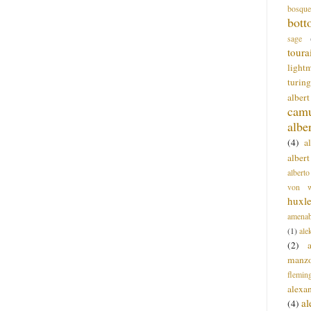
bosque
bott
sage
toura
light
turing
alber
cam
albe
(4)
a
albert
alberto
von wa
huxl
amenab
(1)
ale
(2)
manz
flemin
alexa
a
(4)