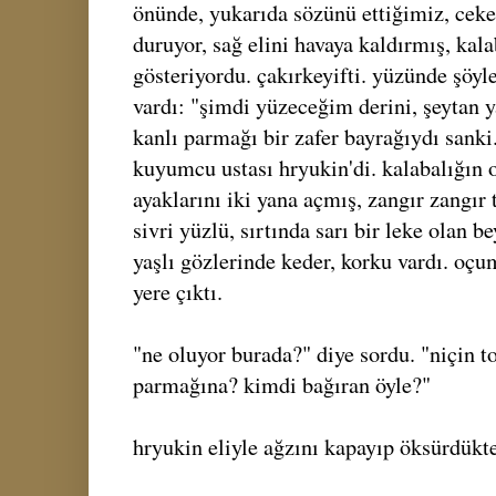
önünde, yukarıda sözünü ettiğimiz, cek
duruyor, sağ elini havaya kaldırmış, kal
gösteriyordu. çakırkeyifti. yüzünde şöyle
vardı: "şimdi yüzeceğim derini, şeytan y
kanlı parmağı bir zafer bayrağıydı sank
kuyumcu ustası hryukin'di. kalabalığın o
ayaklarını iki yana açmış, zangır zangır 
sivri yüzlü, sırtında sarı bir leke olan 
yaşlı gözlerinde keder, korku vardı. oçu
yere çıktı.
"ne oluyor burada?" diye sordu. "niçin t
parmağına? kimdi bağıran öyle?"
hryukin eliyle ağzını kapayıp öksürdükt