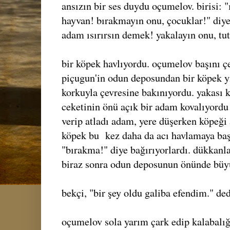
ansızın bir ses duydu oçumelov. birisi: "
hayvan! bırakmayın onu, çocuklar!" diye
adam ısırırsın demek! yakalayın onu, tutu
bir köpek havlıyordu. oçumelov başını çe
piçugun'in odun deposundan bir köpek yı
korkuyla çevresine bakınıyordu. yakası 
ceketinin önü açık bir adam kovalıyordu
verip atladı adam, yere düşerken köpeği
köpek bu kez daha da acı havlamaya baş
"bırakma!" diye bağırıyorlardı. dükkanl
biraz sonra odun deposunun önünde büyü
bekçi, "bir şey oldu galiba efendim." ded
oçumelov sola yarım çark edip kalabalığı