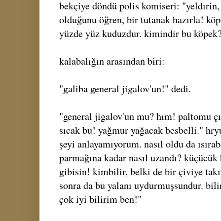
bekçiye döndü polis komiseri: "yeldırin
olduğunu öğren, bir tutanak hazırla! kö
yüzde yüz kuduzdur. kimindir bu köpek
kalabalığın arasından biri:
"galiba general jigalov'un!" dedi.
"general jigalov'un mu? hım! paltomu çık
sıcak bu! yağmur yağacak besbelli." hryu
şeyi anlayamıyorum. nasıl oldu da ısırab
parmağına kadar nasıl uzandı? küçücük b
gibisin! kimbilir, belki de bir çiviye ta
sonra da bu yalanı uydurmuşsundur. bilir
çok iyi bilirim ben!"