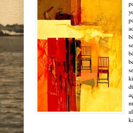
p
y
p
a
b
s
b
b
s
k
d
a
m
a
k