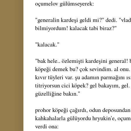
oçumelov gülümseyerek:
"generalin kardeşi geldi mi?" dedi. "vla
bilmiyordum! kalacak tabi biraz?"
"kalacak."
"bak hele.. özlemişti kardeşini general!
köpeği demek bu? çok sevindim. al onu. 
kıvır tüyleri var. şu adamın parmağını ıs
titriyorsun cici köpek? gel bakayım, gel
güzelliğine bakın."
prohor köpeği çağırdı, odun deposundan 
kahkahalarla gülüyordu hryukin'e, oçume
verdi ona: