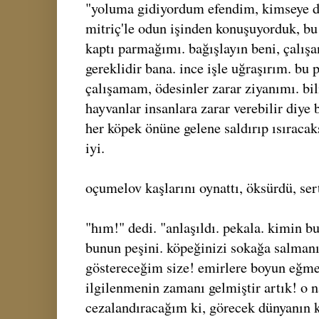
"yoluma gidiyordum efendim, kimseye 
mitriç'le odun işinden konuşuyorduk, b
kaptı parmağımı. bağışlayın beni, çalış
gereklidir bana. ince işle uğraşırım. bu 
çalışamam, ödesinler zarar ziyanımı. bi
hayvanlar insanlara zarar verebilir diye b
her köpek önüne gelene saldırıp ısıraca
iyi.
oçumelov kaşlarını oynattı, öksürdü, sert
"hım!" dedi. "anlaşıldı. pekala. kimin
bunun peşini. köpeğinizi sokağa salmanı
göstereceğim size! emirlere boyun eğme
ilgilenmenin zamanı gelmiştir artık! o n
cezalandıracağım ki, görecek dünyanın 