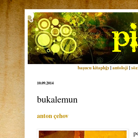
başucu kitaplığı
|
antoloji
|
söz
10.09.2014
bukalemun
anton çehov
p