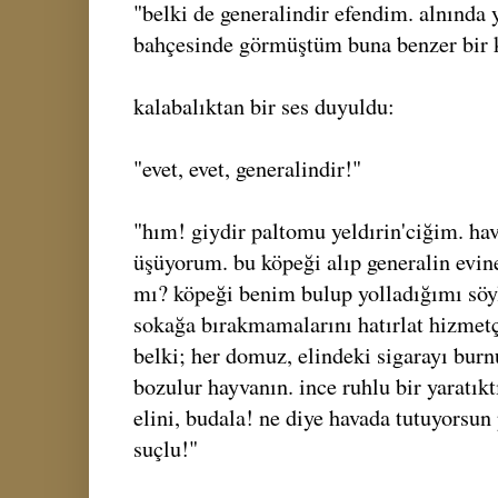
"belki de generalindir efendim. alnında
bahçesinde görmüştüm buna benzer bir 
kalabalıktan bir ses duyuldu:
"evet, evet, generalindir!"
"hım! giydir paltomu yeldırin'ciğim. hav
üşüyorum. bu köpeği alıp generalin evine
mı? köpeği benim bulup yolladığımı söyl
sokağa bırakmamalarını hatırlat hizmetçi
belki; her domuz, elindeki sigarayı burn
bozulur hayvanın. ince ruhlu bir yaratıkt
elini, budala! ne diye havada tutuyorsun
suçlu!"