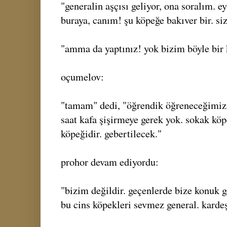
"generalin aşçısı geliyor, ona soralım. e
buraya, canım! şu köpeğe bakıver bir. si
"amma da yaptınız! yok bizim böyle bir
oçumelov:
"tamam" dedi, "öğrendik öğreneceğimizi.
saat kafa şişirmeye gerek yok. sokak kö
köpeğidir. gebertilecek."
prohor devam ediyordu:
"bizim değildir. geçenlerde bize konuk g
bu cins köpekleri sevmez general. kardeş