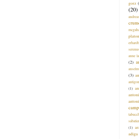
gorz
(20)
andrea
crum
mcgah
plato
erhardt
serenu
anne l
a
(2)
anselm
(3)
a
antigo
an
(1)
anton
anton
campi
tabucc
sabatie
ar
(1)
adiga