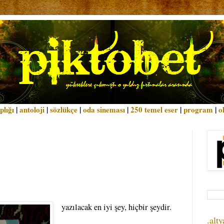
plığı
|
antoloji
|
sözlükçe
|
oda sineması
|
250 temel eser
|
program
|
o
yazılacak en iyi şey, hiçbir şeydir.
.alty