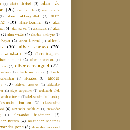
alain de
alain darbel
(3)
t
(1)
on
(26)
alain de lille
(1)
alain rene le
alain
alain robbe-grillet
(2)
(1)
ine
(16)
alain-fournier
(2)
alan
man
(4)
alan
alan parker
(1)
alan sugar
(1)
(2)
alan watts
(4)
alasdair mcintyre
(1)
albert
t bayet
(2)
albert burloud
(1)
us
(56)
albert caraco
(26)
rt einstein
(45)
albert jacquard
lbert memmi
(2)
albert michelson
(1)
alberto manguel
(27)
 pine
(2)
alberto moravia
(3)
 melucci
(1)
albrecht
aldous
alciatus
(6)
llenstein
(1)
ey
(13)
aleister crowley
(1)
alejandro
ar
(1)
alejo carpentier
(1)
aleksandr blok
aleksandra kollontay
ksandr ostrovki
(1)
alessandro baricco
(2)
alessandro
oni
(6)
alexander cockburn
(1)
alexander
alexander friedmann
(2)
g
(1)
nder herzen
(4)
alexander nehamas
lexander pope
(8)
alexandra david-neel