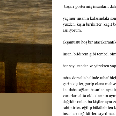
başarı göstermiş insanları, dah
yağmur insanın kafasındaki son d
yüzden, kışın birikirler. kağıt 
asılıyorum.
akşamüstü hoş bir alacakaranlı
insan, bıldırcın gibi tembel olm
her şeyi candan ve yürekten ya
tabes dorsalis halinde tuhaf biç
garip kişiler, garip olana mahve
kat daha sağlam basarlar. ayakl
vururlar, altta olduklarının ayı
değildir onlar. bu kişiler aynı
sahiptirler. eğilip bükülebilen k
insanları değildirler. sıyrılmazl