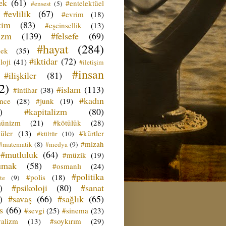
ek
(61)
#entelektüel
#ensest
(5)
#evlilik
(67)
#evrim
(18)
tim
(83)
#eşcinsellik
(13)
izm
(139)
#felsefe
(69)
#hayat
(284)
çek
(35)
#iktidar
(72)
loji
(41)
#iletişim
#insan
#ilişkiler
(81)
2)
#islam
(113)
#intihar
(38)
#kadın
ence
(28)
#junk
(19)
)
#kapitalizm
(80)
ünizm
(21)
#kötülük
(28)
üler
(13)
#kürtler
#kültür
(10)
#mizah
#matematik
(8)
#medya
(9)
#mutluluk
(64)
#müzik
(19)
umak
(58)
#osmanlı
(24)
#politika
#polis
(18)
te
(9)
)
#psikoloji
(80)
#sanat
)
#savaş
(66)
#sağlık
(65)
s
(66)
#sevgi
(25)
#sinema
(23)
yalizm
(13)
#soykırım
(29)