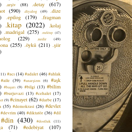
)
.detay
(617)
.arşiv
(88)
not
(590)
.dize
.diyalog
(49)
)
.epilog
(179)
.fragman
.kitap
(2022)
)
.kolaj
)
.madrigal
(275)
.mektup
(47)
nolog
(229)
.nedir
(49)
sona
(255)
.öykü
(211)
.şiir
)
#acı
(14)
#adalet
(46)
#ahlak
(11)
#aşk
#aile
(39)
#anarşizm
(6)
)
#bilim
#bilgi
(13)
#başarı
(9)
)
#burjuvazi
(13)
#cehalet
(17)
#cinayet
(62)
#darbe
(17)
et
(9)
#devlet
a
(35)
#demokrasi
(26)
#devrim
(40)
#diktatör
(36)
#dil
#din
(430)
#dostluk
(11)
ğa
(71)
#edebiyat
(107)