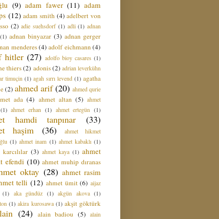
ğlu
(9)
adam fawer
(11)
adam
ips
(12)
adam smith
(4)
adelbert von
sso
(2)
adie suehsdorf
(1)
adli
(1)
adnan
adnan binyazar
(3)
adnan gerger
(1)
nan menderes
(4)
adolf eichmann
(4)
f hitler
(27)
adolfo bioy casares
(1)
e thiers
(2)
adonis
(2)
adrian leverkühn
agatha
ar timuçin
(1)
agah sırrı levend
(1)
ahmed arif
(20)
ie
(2)
ahmed qurie
hmet ada
(4)
ahmet altan
(5)
ahmet
(1)
ahmet erhan
(1)
ahmet ertegün
(1)
et hamdi tanpınar
(33)
et haşim
(36)
ahmet hikmet
ğlu
(1)
ahmet inam
(1)
ahmet kabaklı
(1)
ahmet
 karcılılar
(3)
ahmet kaya
(1)
t efendi
(10)
ahmet muhip dıranas
hmet oktay
(28)
ahmet rasim
hmet telli
(12)
ahmet ümit
(6)
aijaz
(1)
aka gündüz
(1)
akgün akova
(1)
akşit göktürk
ton
(1)
akira kurosawa
(1)
lain
(24)
alain badiou
(5)
alain