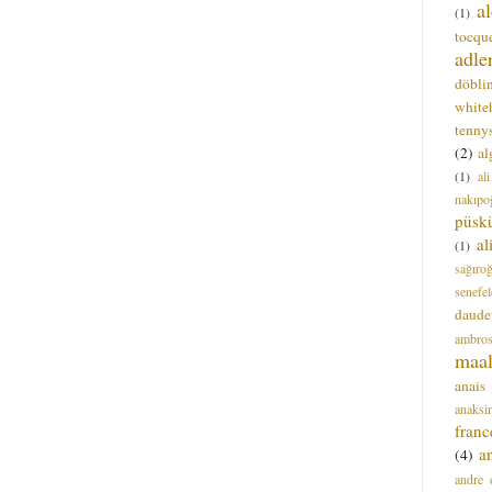
a
(1)
tocque
adle
döbli
white
tenny
(2)
al
(1)
al
nakıpo
püsk
a
(1)
sağıro
senefel
daude
ambros
maal
anais
anaksi
franc
a
(4)
andre 