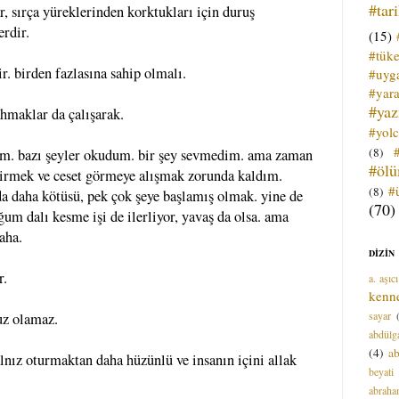
#tar
r, sırça yüreklerinden korktukları için duruş
erdir.
(15)
#tük
r. birden fazlasına sahip olmalı.
#uyga
#yara
#ya
ahmaklar da çalışarak.
#yol
(8)
m. bazı şeyler okudum. bir şey sevmedim. ama zaman
#öl
etirmek ve ceset görmeye alışmak zorunda kaldım.
#
(8)
a daha kötüsü, pek çok şeye başlamış olmak. yine de
(70)
ğum dalı kesme işi de ilerliyor, yavaş da olsa. ama
aha.
DİZİN
r.
a. aşıcı
kenn
sayar
uz olamaz.
abdülga
(4)
ab
alnız oturmaktan daha hüzünlü ve insanın içini allak
beyati
abrah