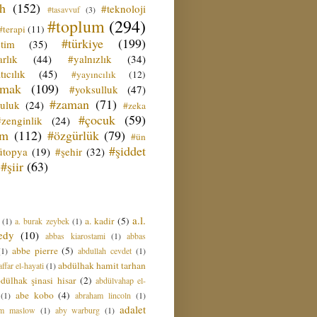
ih
(152)
#teknoloji
#tasavvuf
(3)
#toplum
(294)
#terapi
(11)
#türkiye
(199)
etim
(35)
rlık
(44)
#yalnızlık
(34)
tıcılık
(45)
#yayıncılık
(12)
zmak
(109)
#yoksulluk
(47)
#zaman
(71)
culuk
(24)
#zeka
#çocuk
(59)
#zenginlik
(24)
üm
(112)
#özgürlük
(79)
#ün
#şiddet
ütopya
(19)
#şehir
(32)
#şiir
(63)
a.l.
a. kadir
(5)
(1)
a. burak zeybek
(1)
edy
(10)
abbas kiarostami
(1)
abbas
abbe pierre
(5)
(1)
abdullah cevdet
(1)
abdülhak hamit tarhan
ffar el-hayati
(1)
dülhak şinasi hisar
(2)
abdülvahap el-
abe kobo
(4)
(1)
abraham lincoln
(1)
adalet
am maslow
(1)
aby warburg
(1)