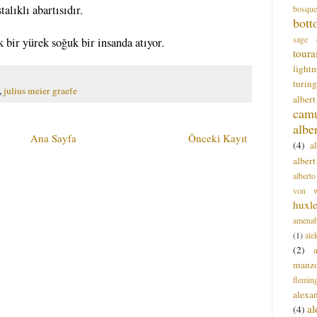
alıklı abartısıdır.
bosque
bott
sage
 bir yürek soğuk bir insanda atıyor.
toura
light
turing
,
julius meier graefe
alber
cam
albe
Ana Sayfa
Önceki Kayıt
(4)
a
albert
alberto
von wa
huxl
amenab
(1)
ale
(2)
manz
flemin
alexa
a
(4)