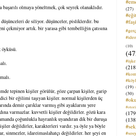
#em
a başarılı olmaya yöneltmek, çok seyrek olanaklıdır.
(27)
#eği
#faş
üşünceleri de siliyor. düşünceler, pisliklerdir. bu
beni çekmiyor artık. bir yarasa gibi tembelliğin çatısına
#ger
#ideo
(10)
k öyküsü.
(47
#işk
alı.
(218
#kom
pmalı.
#köyl
(19)
imde tepinen kişiler görülür, göze çarpan kişiler, garip
(30)
dici bir eğilimi taşıyan kişiler. normal kişilerden üç
#ok
arında demir çarıklar varmış gibi ayaklarını yere
#otori
rdına varmazlar. kuvvetli kişiler değildirler. gözü kara
(179
 zamanda çoğunlukla hayranlık uyandıran dik bir duruşa
(138
#sek
işiler değildirler, karakterleri vardır. ya öyle ya böyle
ar, sinmezler, idareimaslahatçı değildirler. her şeyi en
#sos