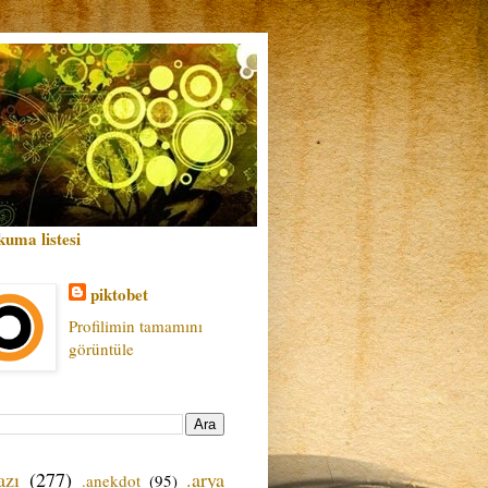
kuma listesi
piktobet
Profilimin tamamını
görüntüle
azı
(277)
.arya
.anekdot
(95)