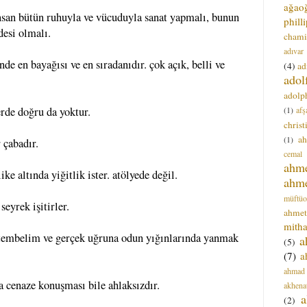
ağao
nsan bütün ruhuyla ve vücuduyla sanat yapmalı, bunun
phill
desi olmalı.
chami
adıvar
nde en bayağısı ve en sıradanıdır. çok açık, belli ve
(4)
ad
adol
adolph
(1)
afş
rde doğru da yoktur.
christ
a
(1)
 çabadır.
cemal
ahm
ike altında yiğitlik ister. atölyede değil.
ahm
müftüo
seyrek işitirler.
ahmet
mitha
 tembelim ve gerçek uğruna odun yığınlarında yanmak
a
(5)
.
(7)
a
ahmad
ma cenaze konuşması bile ahlaksızdır.
akhena
a
(2)