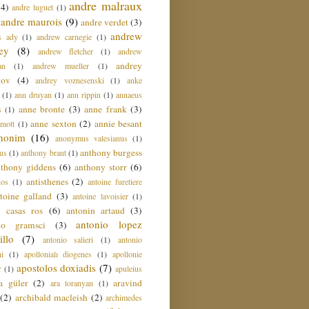
andre malraux
(4)
andre luguet
(1)
andre maurois
(9)
andre verdet
(3)
andrew
s ady
(1)
andrew carnegie
(1)
ey
(8)
andrew fletcher
(1)
andrew
andrey
an
(1)
andrew mueller
(1)
nov
(4)
andrey voznesenski
(1)
anke
(1)
ann druyan
(1)
ann rippin
(1)
annaeus
anne bronte
(3)
anne frank
(3)
s
(1)
anne sexton
(2)
annie besant
amott
(1)
nonim
(16)
anonymus valesianus
(1)
anthony burgess
us
(1)
anthony brant
(1)
nthony giddens
(6)
anthony storr
(6)
antisthenes
(2)
nos
(1)
antoine furetiere
toine galland
(3)
antoine lavoisier
(1)
i casas ros
(6)
antonin artaud
(3)
antonio lopez
io gramsci
(3)
llo
(7)
antonio salieri
(1)
antonio
hi
(1)
apollonialı diogenes
(1)
apollonie
apostolos doxiadis
(7)
r
(1)
apuleius
a güler
(2)
aravind
ara toranyan
(1)
(2)
archibald macleish
(2)
archimedes