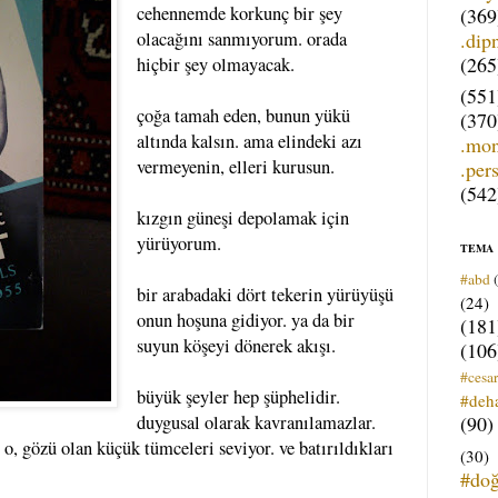
cehennemde korkunç bir şey
(369
.dip
olacağını sanmıyorum. orada
(265
hiçbir şey olmayacak.
(551
çoğa tamah eden, bunun yükü
(370
altında kalsın. ama elindeki azı
.mo
vermeyenin, elleri kurusun.
.per
(542
kızgın güneşi depolamak için
yürüyorum.
TEMA
#abd
bir arabadaki dört tekerin yürüyüşü
(24)
onun hoşuna gidiyor. ya da bir
(181
suyun köşeyi dönerek akışı.
(106
#cesar
büyük şeyler hep şüphelidir.
#deh
(90)
duygusal olarak kavranılamazlar.
o, gözü olan küçük tümceleri seviyor. ve batırıldıkları
(30)
#do