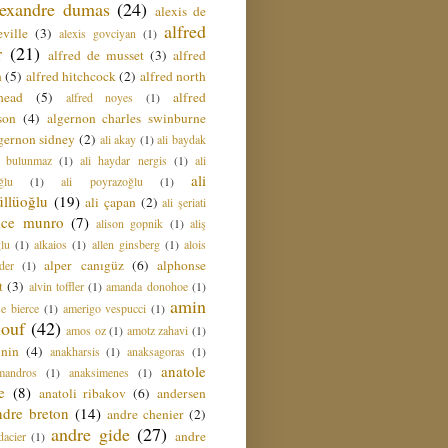
lexandre dumas
(24)
alexis de
alfred
ville
(3)
alexis govciyan
(1)
r
(21)
alfred de musset
(3)
alfred
n
(5)
alfred hitchcock
(2)
alfred north
head
(5)
alfred
alfred noyes
(1)
son
(4)
algernon charles swinburne
gernon sidney
(2)
ali akay
(1)
ali baydak
i bulunmaz
(1)
ali haydar nergis
(1)
ali
ali
ğlu
(1)
ali poyrazoğlu
(1)
üllüoğlu
(19)
ali çapan
(2)
ali şeriati
lice munro
(7)
alison gopnik
(1)
aliş
ğlu
(1)
alkaios
(1)
allen ginsberg
(1)
alois
alper canıgüz
(6)
alphonse
der
(1)
t
(3)
alvin toffler
(1)
amanda donohoe
(1)
amin
e bierce
(1)
amerigo vespucci
(1)
ouf
(42)
amos oz
(1)
amotz zahavi
(1)
 nin
(4)
anakharsis
(1)
anaksagoras
(1)
anatole
mandros
(1)
anaksimenes
(1)
e
(8)
anatoli ribakov
(6)
andersen
ndre breton
(14)
andre chenier
(2)
andre gide
(27)
andre
dacier
(1)