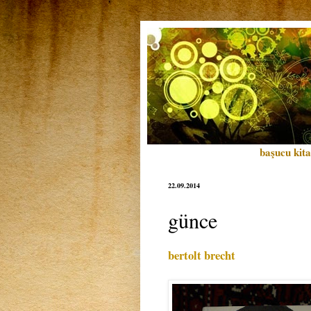
başucu kita
22.09.2014
günce
bertolt brecht