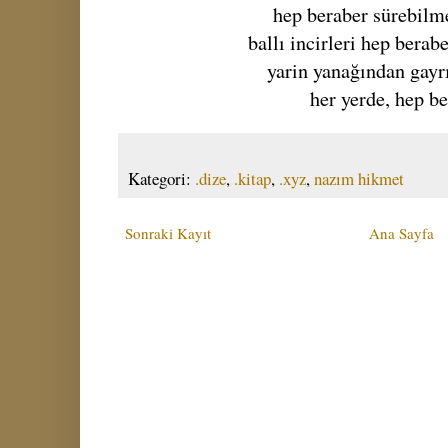
hep beraber sürebilm
ballı incirleri hep berab
yarin yanağından gayr
her yerde, hep b
Kategori:
.dize
,
.kitap
,
.xyz
,
nazım hikmet
Sonraki Kayıt
Ana Sayfa