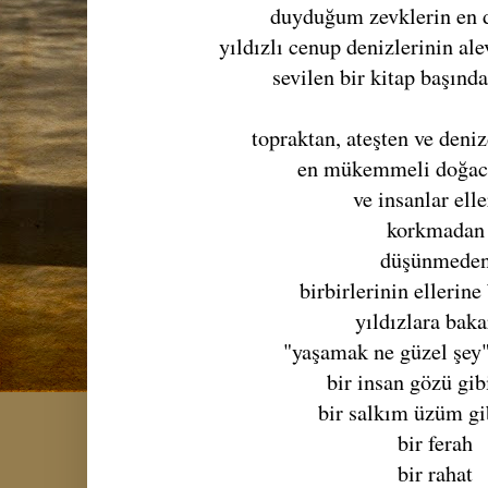
duyduğum zevklerin en 
yıldızlı cenup denizlerinin ale
sevilen bir kitap başın
topraktan, ateşten ve deni
en mükemmeli doğac
ve insanlar elle
korkmadan
düşünmede
birbirlerinin ellerine
yıldızlara bak
"yaşamak ne güzel şey"
bir insan gözü gib
bir salkım üzüm gi
bir ferah
bir rahat