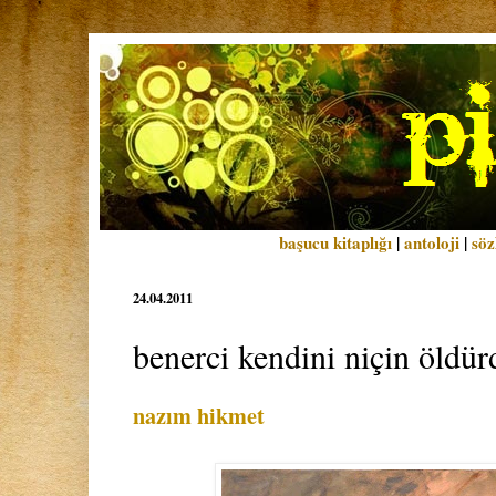
başucu kitaplığı
|
antoloji
|
söz
24.04.2011
benerci kendini niçin öldür
nazım hikmet