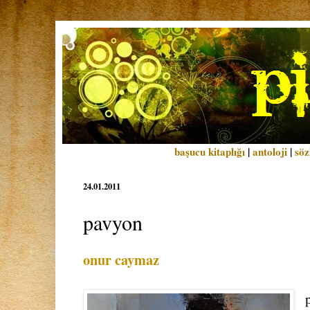
başucu kitaplığı
|
antoloji
|
söz
24.01.2011
pavyon
onur caymaz