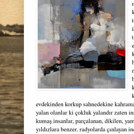
evdekinden korkup sahnedekine kahraman 
yalan olanlar ki çokluk yalandır zaten ins
kumaş insanlar, parçalanan, dikilen, yam
yıldızlara benzer. radyolarda çınlayan i