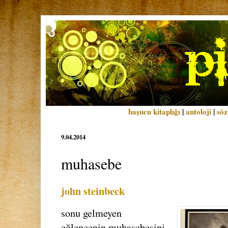
başucu kitaplığı
|
antoloji
|
söz
9.04.2014
muhasebe
john steinbeck
sonu gelmeyen
eğlencenin muhasebesini