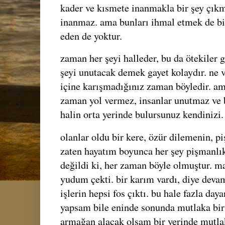
kader ve kısmete inanmakla bir şey çık
inanmaz. ama bunları ihmal etmek de b
eden de yoktur.
zaman her şeyi halleder, bu da ötekiler g
şeyi unutacak demek gayet kolaydır. ne va
içine karışmadığınız zaman böyledir. a
zaman yol vermez, insanlar unutmaz ve b
halin orta yerinde bulursunuz kendinizi.
olanlar oldu bir kere, özür dilemenin, p
zaten hayatım boyunca her şey pişmanlıkt
değildi ki, her zaman böyle olmuştur. m
yudum çekti. bir karım vardı, diye devam 
işlerin hepsi fos çıktı. bu hale fazla day
yapsam bile eninde sonunda mutlaka bir 
armağan alacak olsam bir yerinde mutlak