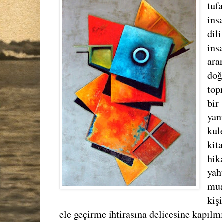
tuf
ins
dil
ins
ara
doğ
top
bir
yan
kul
kit
hik
yah
mua
kiş
ele geçirme ihtirasına delicesine kapılm