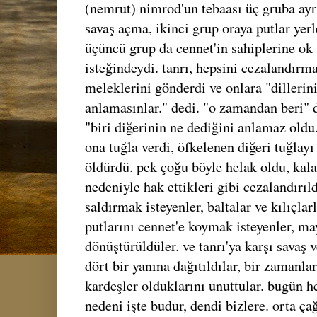
(nemrut) nimrod'un tebaası üç gruba ayrı
savaş açma, ikinci grup oraya putlar yer
üçüncü grup da cennet'in sahiplerine ok 
isteğindeydi. tanrı, hepsini cezalandırm
meleklerini gönderdi ve onlara "dillerini 
anlamasınlar." dedi. "o zamandan beri" d
"biri diğerinin ne dediğini anlamaz oldu.
ona tuğla verdi, öfkelenen diğeri tuğlayı
öldürdü. pek çoğu böyle helak oldu, kala
nedeniyle hak ettikleri gibi cezalandırıld
saldırmak isteyenler, baltalar ve kılıçlar
putlarını cennet'e koymak isteyenler, m
dönüştürüldüler. ve tanrı'ya karşı savaş 
dört bir yanına dağıtıldılar, bir zamanlar
kardeşler olduklarını unuttular. bugün 
nedeni işte budur, dendi bizlere. orta çağ