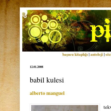
başucu kitaplığı
|
antoloji
|
söz
12.01.2008
babil kulesi
alberto manguel
tek