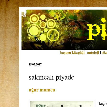
başucu kitaplığı
|
antoloji
|
söz
15.05.2017
sakıncalı piyade
uğur mumcu
faşi