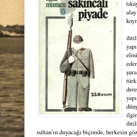
tıka
alay
koym
ihti
yapı
elin
eder
şura
türk
der
yap
dün
ilgi
ihti
sultan'ın duyacağı biçimde, herkesin göz